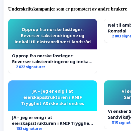
Underskriftskampanjer som er promotert av andre brukere
Nei til am
Opprop fra norske fastleger:
Romsdal
Reverser takstendringene og
2 803 sign
innkall til ekstraordinært landsråd
Opprop fra norske fastleger:
Reverser takstendringene og innkall
til ekstraordinært landsråd
2 022 signaturer
JA – jeg er enig i at
Vi ø
eierskapsstrukturen i KNIF
San
Trygghet AS ikke skal endres
Vi ønsker 
Sandviksfj
JA – jeg er enig i at
810 signat
eierskapsstrukturen i KNIF Trygghet
AS ikke skal endres
158 signaturer