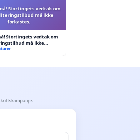
nå! Stortingets vedtak om
literingstilbud må ikke
forkastes.
å! Stortingets vedtak om
ringstilbud må ikke
aturer
skriftskampanje.