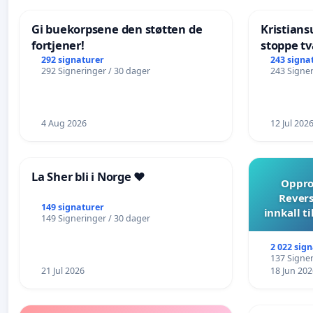
Gi buekorpsene den støtten de
Kristia
fortjener!
stoppe tv
eldre
292 signaturer
243 signa
292 Signeringer / 30 dager
243 Signer
4 Aug 2026
12 Jul 202
La Sher bli i Norge ❤️
Opprop
Revers
149 signaturer
innkall t
149 Signeringer / 30 dager
2 022 sig
137 Signer
21 Jul 2026
18 Jun 202