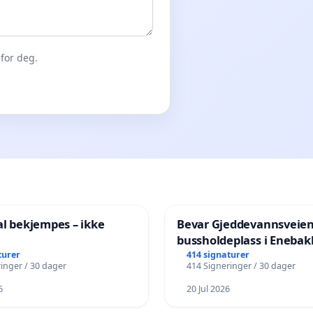
for deg.
al bekjempes – ikke
Bevar Gjeddevannsveie
bussholdeplass i Enebak
turer
414 signaturer
inger / 30 dager
414 Signeringer / 30 dager
6
20 Jul 2026