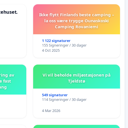
stehuset.
Ikke flytt Finlands beste camping –
la oss være trygge Ounaskoski
Camping Rovaniemi
1 122 signaturer
155 Signeringer / 30 dager
4 Oct 2025
ring av
Vi vil beholde miljøstasjonen på
e fast
Tjeldstø
ang
549 signaturer
114 Signeringer / 30 dager
4 Mar 2026