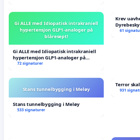
Krev uavh
Gi ALLE med Idiopatisk intrakraniell
Dyrebesky
hypertensjon GLP1-analoger på
61 signatu
blåresept!
Gi ALLE med Idiopatisk intrakraniell
hypertensjon GLP1-analoger på
blåresept!
72 signaturer
Terror ska
Stans tunnelbygging i Meløy
931 signat
Stans tunnelbygging i Meløy
533 signaturer