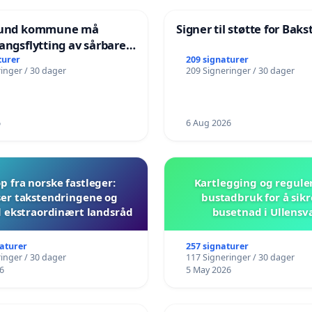
nsund kommune må
Signer til støtte for Bak
angsflytting av sårbare
turer
209 signaturer
inger / 30 dager
209 Signeringer / 30 dager
6
6 Aug 2026
 fra norske fastleger:
Kartlegging og regule
er takstendringene og
bustadbruk for å sikr
il ekstraordinært landsråd
busetnad i Ullensv
naturer
257 signaturer
inger / 30 dager
117 Signeringer / 30 dager
6
5 May 2026