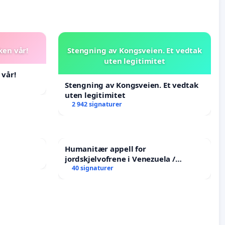
ken vår!
Stengning av Kongsveien. Et vedtak
uten legitimitet
 vår!
Stengning av Kongsveien. Et vedtak
uten legitimitet
2 942 signaturer
Humanitær appell for
jordskjelvofrene i Venezuela /
Humanitarian Appeal for the
40 signaturer
Venezuela Earthquake Victims