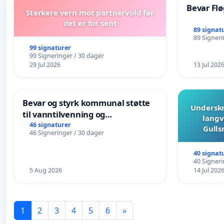
Bevar Flø
Sterkere vern mot partnervold før
det er for sent
89 signat
89 Signeri
99 signaturer
99 Signeringer / 30 dager
29 Jul 2026
13 Jul 202
Bevar og styrk kommunal støtte
Underskr
til vanntilvenning og
langv
svømmeopplæring i barnehagene
46 signaturer
Gulls
46 Signeringer / 30 dager
i Haugesund
40 signat
40 Signeri
5 Aug 2026
14 Jul 202
1
2
3
4
5
6
»