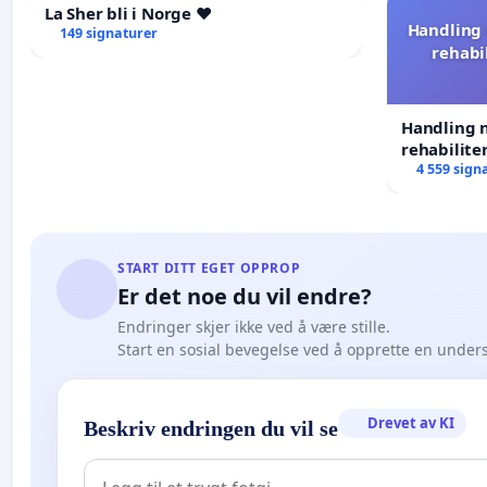
La Sher bli i Norge ❤️
Handling 
149 signaturer
rehabi
Handling n
rehabilite
forkastes.
4 559 sign
START DITT EGET OPPROP
Er det noe du vil endre?
Endringer skjer ikke ved å være stille.
Start en sosial bevegelse ved å opprette en under
Drevet av KI
Beskriv endringen du vil se