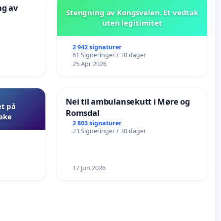
ng av
Stengning av Kongsveien. Et vedtak
uten legitimitet
2 942 signaturer
61 Signeringer / 30 dager
25 Apr 2026
Nei til ambulansekutt i Møre og
et på
Romsdal
bake
2 803 signaturer
23 Signeringer / 30 dager
17 Jun 2026