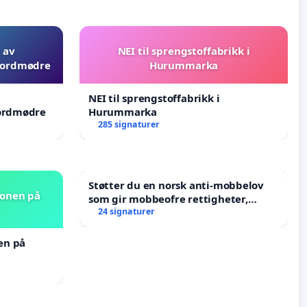
 av
NEI til sprengstoffabrikk i
 jordmødre
Hurummarka
NEI til sprengstoffabrikk i
jordmødre
Hurummarka
285 signaturer
Støtter du en norsk anti-mobbelov
jonen på
som gir mobbeofre rettigheter,
oppreisning og hjelp?
24 signaturer
nen på