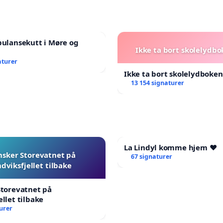
bulansekutt i Møre og
Ikke ta bort skolelydbo
aturer
Ikke ta bort skolelydboken
13 154 signaturer
La Lindyl komme hjem ❤️
nsker Storevatnet på
67 signaturer
dviksfjellet tilbake
Storevatnet på
ellet tilbake
urer