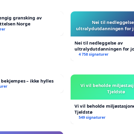
engig gransking av
Nei til nedleggelse
ttelsen Norge
ultralydutdanningen for
rer
Nei til nedleggelse av
ultralydutdanningen for 
4 758 signaturer
l bekjempes – ikke hylles
Vi vil beholde miljøstas
urer
Tjeldstø
Vi vil beholde miljøstasjo
Tjeldstø
549 signaturer