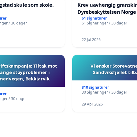
gstad skule som skole.
Krev uavhengig granski
Dyrebeskyttelsen Norge
urer
61 signaturer
nger / 30 dager
61 Signeringer / 30 dager
6
22 Jul 2026
iftskampanje: Tiltak mot
Vi ønsker Storevatn
arige støyproblemer i
Sandviksfjellet til
medvegen, Bekkjarvik
810 signaturer
30 Signeringer / 30 dager
urer
nger / 30 dager
6
29 Apr 2026