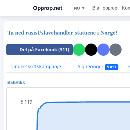
Opprop.net
Bla i opprop
Kon
NO ▼
Ta ned rasist/slavehandler-statuene i Norge!
Del på Facebook (311)
Underskriftskampanje
Signeringer
5 013
Statistikk
5 119