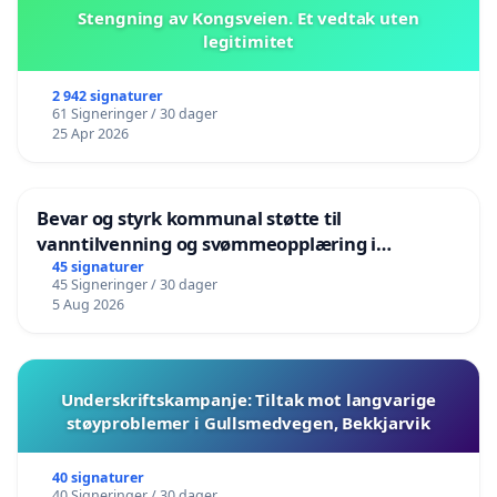
Stengning av Kongsveien. Et vedtak uten
legitimitet
2 942 signaturer
61 Signeringer / 30 dager
25 Apr 2026
Bevar og styrk kommunal støtte til
vanntilvenning og svømmeopplæring i
barnehagene i Haugesund
45 signaturer
45 Signeringer / 30 dager
5 Aug 2026
Underskriftskampanje: Tiltak mot langvarige
støyproblemer i Gullsmedvegen, Bekkjarvik
40 signaturer
40 Signeringer / 30 dager