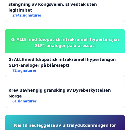
Stengning av Kongsveien. Et vedtak uten
legitimitet
2 942 signaturer
Gi ALLE med Idiopatisk intrakraniell hypertensjon
GLP1-analoger på blåresept!
Gi ALLE med Idiopatisk intrakraniell hypertensjon
GLP1-analoger på blåresept!
72 signaturer
Krev uavhengig gransking av Dyrebeskyttelsen
Norge
61 signaturer
Nei til nedleggelse av ultralydutdanningen for