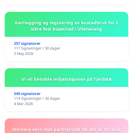
Kartlegging og regulering av bustadbruk for å
sikre fast busetnad i Ullensvang
257 signaturer
117 Signeringer / 30 dager
5 May 2026
Vi vil beholde miljøstasjonen på Tjeldstø
549 signaturer
114 Signeringer / 30 dager
4 Mar 2026
Sterkere vern mot partnervold før det er for sent