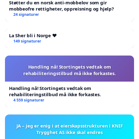
Støtter du en norsk anti-mobbelov som gir
mobbeofre rettigheter, oppreisning og hjelp?
24 signaturer
La Sher bli i Norge ❤️
149 signaturer
Handling nå! Stortingets vedtak om
rehabiliteringstilbud må ikke forkastes.
Handling nå! Stortingets vedtak om
rehabiliteringstilbud må ikke forkastes.
4 559 signaturer
JA – jeg er enig i at eierskapsstrukturen i KNIF
Trygghet AS ikke skal endres