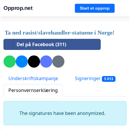
Opprop.net
Start et opprop
Ta ned rasist/slavehandler-statuene i Norge!
Del på Facebook (311)
Underskriftskampanje
Signeringer
5 013
Personvernserklæring
The signatures have been anonymized.