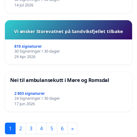
14 Jul 2026
Vi ønsker Storevatnet på Sandviksfjellet tilbake
810 signaturer
30 Signeringer / 30 dager
29 Apr 2026
Nei til ambulansekutt i Møre og Romsdal
2 803 signaturer
24 Signeringer / 30 dager
17 Jun 2026
1
2
3
4
5
6
»