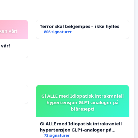
Terror skal bekjempes – ikke hylles
ken vår!
806 signaturer
 vår!
Gi ALLE med Idiopatisk intrakraniell
hypertensjon GLP1-analoger på
blåresept!
Gi ALLE med Idiopatisk intrakraniell
hypertensjon GLP1-analoger på
blåresept!
72 signaturer