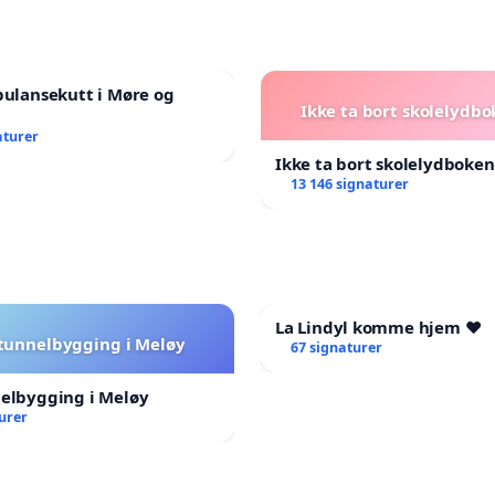
bulansekutt i Møre og
Ikke ta bort skolelydbo
aturer
Ikke ta bort skolelydboken
13 146 signaturer
La Lindyl komme hjem ❤️
 tunnelbygging i Meløy
67 signaturer
nelbygging i Meløy
urer