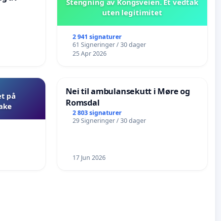
Stengning av Kongsveien. Et vedtak
uten legitimitet
2 941 signaturer
61 Signeringer / 30 dager
25 Apr 2026
Nei til ambulansekutt i Møre og
et på
Romsdal
bake
2 803 signaturer
29 Signeringer / 30 dager
17 Jun 2026