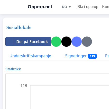
Opprop.net
Bla i opprop
Kon
NO ▼
Sosiallokale
Del på Facebook
Underskriftskampanje
Signeringer
P
119
Statistikk
119