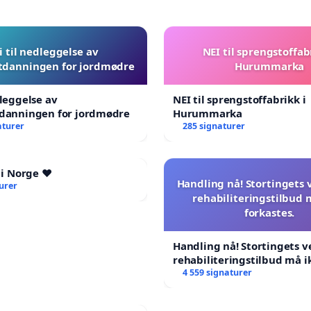
i til nedleggelse av
NEI til sprengstoffab
tdanningen for jordmødre
Hurummarka
dleggelse av
NEI til sprengstoffabrikk i
tdanningen for jordmødre
Hurummarka
aturer
285 signaturer
 i Norge ❤️
Handling nå! Stortingets
urer
rehabiliteringstilbud 
forkastes.
Handling nå! Stortingets 
rehabiliteringstilbud må i
forkastes.
4 559 signaturer