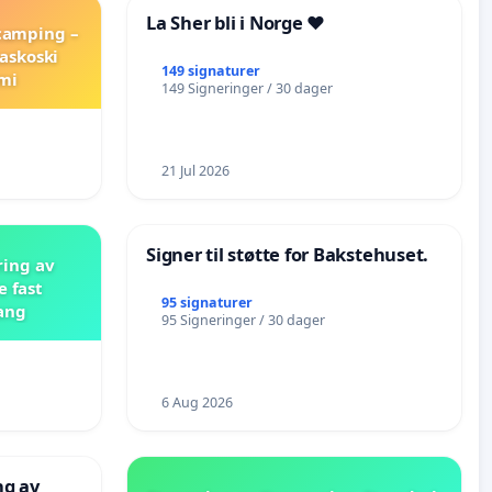
La Sher bli i Norge ❤️
 camping –
askoski
149 signaturer
mi
149 Signeringer / 30 dager
21 Jul 2026
Signer til støtte for Bakstehuset.
ring av
e fast
95 signaturer
ang
95 Signeringer / 30 dager
6 Aug 2026
ng av