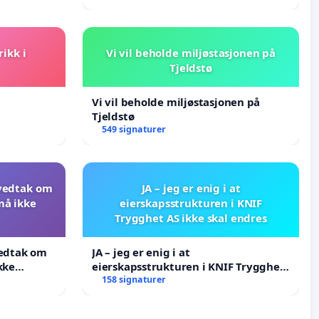
rikk i
Vi vil beholde miljøstasjonen på
Tjeldstø
Vi vil beholde miljøstasjonen på
Tjeldstø
549 signaturer
 vedtak om
JA – jeg er enig i at
må ikke
eierskapsstrukturen i KNIF
Trygghet AS ikke skal endres
vedtak om
JA – jeg er enig i at
kke
eierskapsstrukturen i KNIF Trygghet
AS ikke skal endres
158 signaturer