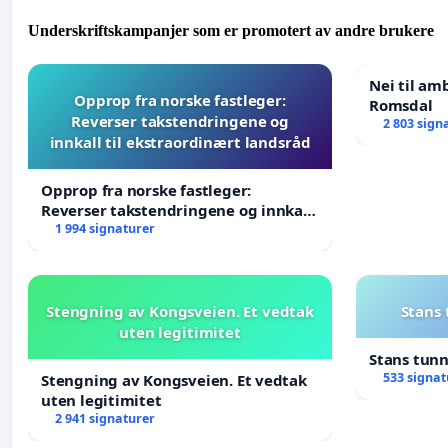
Underskriftskampanjer som er promotert av andre brukere
Nei til am
Opprop fra norske fastleger:
Romsdal
Reverser takstendringene og
2 803 sign
innkall til ekstraordinært landsråd
Opprop fra norske fastleger:
Reverser takstendringene og innkall
til ekstraordinært landsråd
1 994 signaturer
Stengning av Kongsveien. Et vedtak
Stans
uten legitimitet
Stans tun
533 signat
Stengning av Kongsveien. Et vedtak
uten legitimitet
2 941 signaturer