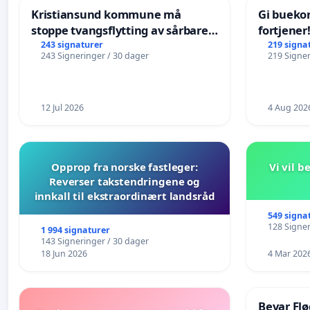
Kristiansund kommune må
Gi bueko
stoppe tvangsflytting av sårbare
fortjener
eldre
243 signaturer
219 signa
243 Signeringer / 30 dager
219 Signer
12 Jul 2026
4 Aug 202
Opprop fra norske fastleger:
Vi vil 
Reverser takstendringene og
innkall til ekstraordinært landsråd
549 signa
128 Signer
1 994 signaturer
143 Signeringer / 30 dager
18 Jun 2026
4 Mar 202
Bevar Flø