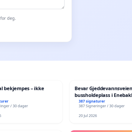
for deg.
al bekjempes – ikke
Bevar Gjeddevannsveie
bussholdeplass i Enebak
turer
387 signaturer
inger / 30 dager
387 Signeringer / 30 dager
6
20 Jul 2026