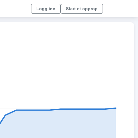
Logg inn
Start et opprop