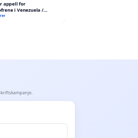
 appell for
ofrene i Venezuela /
ian Appeal for the
rer
 Earthquake Victims
skriftskampanje.