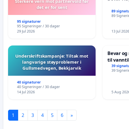
Sterkere vern mot partnervold før
det er for sent
89 signat
89 Signeri
95 signaturer
95 Signeringer / 30 dager
29 Jul 2026
13 Jul 202
Bevar og
Underskriftskampanje: Tiltak mot
til vannt
langvarige støyproblemer i
svømmeop
39 signat
Gullsmedvegen, Bekkjarvik
39 Signeri
i Hauges
40 signaturer
40 Signeringer / 30 dager
14 Jul 2026
5 Aug 202
1
2
3
4
5
6
»