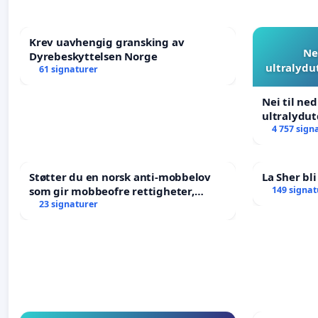
Krev uavhengig gransking av
Ne
Dyrebeskyttelsen Norge
ultralydu
61 signaturer
Nei til ne
ultralydu
4 757 sign
Støtter du en norsk anti-mobbelov
La Sher bli
som gir mobbeofre rettigheter,
149 signat
oppreisning og hjelp?
23 signaturer