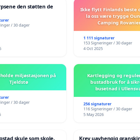
rpsene den støtten de
Ikke flytt Finlands beste
!
la oss være trygge Oun
turer
Camping Rovanie
inger / 30 dager
1 111 signaturer
153 Signeringer / 30 dager
6
4 Oct 2025
beholde miljøstasjonen på
Kartlegging og regule
Tjeldstø
bustadbruk for å sikr
busetnad i Ullensv
turer
inger / 30 dager
256 signaturer
116 Signeringer / 30 dager
6
5 May 2026
gstad skule som skole.
Krev uavhengig granski