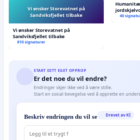
Humanitær
Vi ønsker Storevatnet på
jordskjelv
Sandviksfjellet tilbake
Humanitar
40 signatu
Venezuela
Vi ønsker Storevatnet på
Sandviksfjellet tilbake
810 signaturer
START DITT EGET OPPROP
Er det noe du vil endre?
Endringer skjer ikke ved å være stille.
Start en sosial bevegelse ved å opprette en under
Drevet av KI
Beskriv endringen du vil se