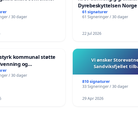
Dyrebeskyttelsen Norge
urer
61 signaturer
nger / 30 dager
61 Signeringer / 30 dager
6
22 Jul 2026
 styrk kommunal støtte
Vi ønsker Storevatn
ilvenning og
Sandviksfjellet til
plæring i barnehagene
urer
nger / 30 dager
und
810 signaturer
33 Signeringer / 30 dager
6
29 Apr 2026