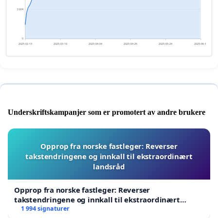
2 604
0
2025-02-13
2025-03-10
2025-04-04
2025-04-29
2025-05-24
2025-06-18
Underskriftskampanjer som er promotert av andre brukere
Opprop fra norske fastleger: Reverser
takstendringene og innkall til ekstraordinært
landsråd
Opprop fra norske fastleger: Reverser
takstendringene og innkall til ekstraordinært
landsråd
1 994 signaturer