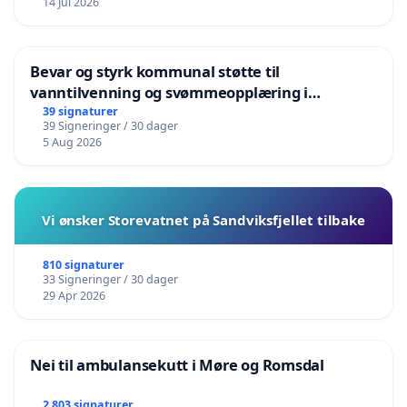
14 Jul 2026
Bevar og styrk kommunal støtte til
vanntilvenning og svømmeopplæring i
barnehagene i Haugesund
39 signaturer
39 Signeringer / 30 dager
5 Aug 2026
Vi ønsker Storevatnet på Sandviksfjellet tilbake
810 signaturer
33 Signeringer / 30 dager
29 Apr 2026
Nei til ambulansekutt i Møre og Romsdal
2 803 signaturer