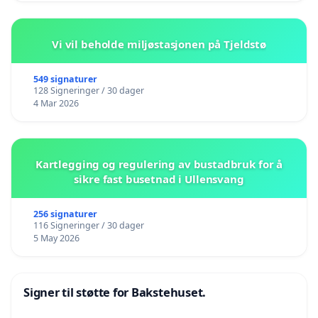
Vi vil beholde miljøstasjonen på Tjeldstø
549 signaturer
128 Signeringer / 30 dager
4 Mar 2026
Kartlegging og regulering av bustadbruk for å
sikre fast busetnad i Ullensvang
256 signaturer
116 Signeringer / 30 dager
5 May 2026
Signer til støtte for Bakstehuset.