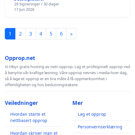
29 Signeringer / 30 dager
17 Jun 2026
1
2
3
4
5
6
»
Opprop.net
Vi tilbyr gratis hosting av nett-opprop. Lag et profesjonelt opprop ved
å benytte vår kraftige løsning. Våre opprop nevnes i media hver dag,
så å lage et opprop er en bra måte å få oppmerksomhet i
offentligheten og hos beslutningstakere.
Veiledninger
Mer
Hvordan starte et
Lag et opprop
nettbasert opprop
Personvernserklæring
Hvordan skriver man et