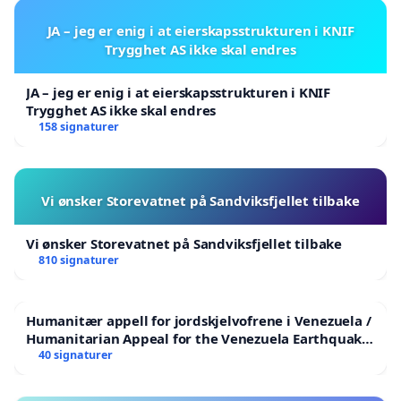
JA – jeg er enig i at eierskapsstrukturen i KNIF
Trygghet AS ikke skal endres
JA – jeg er enig i at eierskapsstrukturen i KNIF
Trygghet AS ikke skal endres
158 signaturer
Vi ønsker Storevatnet på Sandviksfjellet tilbake
Vi ønsker Storevatnet på Sandviksfjellet tilbake
810 signaturer
Humanitær appell for jordskjelvofrene i Venezuela /
Humanitarian Appeal for the Venezuela Earthquake
Victims
40 signaturer