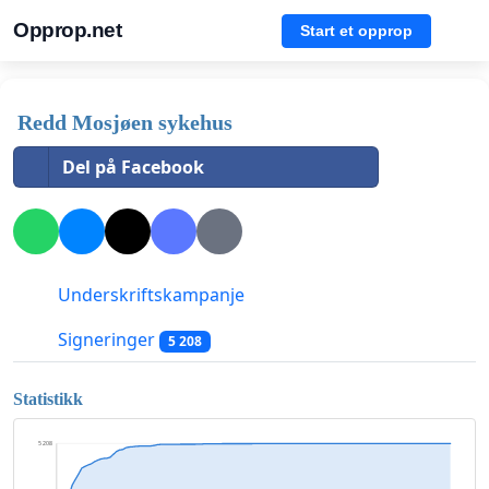
Opprop.net
Start et opprop
Redd Mosjøen sykehus
Del på Facebook
Underskriftskampanje
Signeringer
5 208
Statistikk
5 208