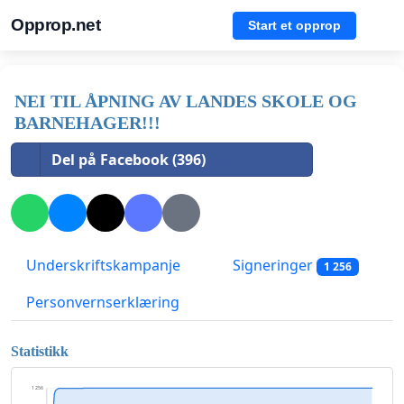
Opprop.net
Start et opprop
NEI TIL ÅPNING AV LANDES SKOLE OG
BARNEHAGER!!!
Del på Facebook (396)
Underskriftskampanje
Signeringer
1 256
Personvernserklæring
Statistikk
1 256