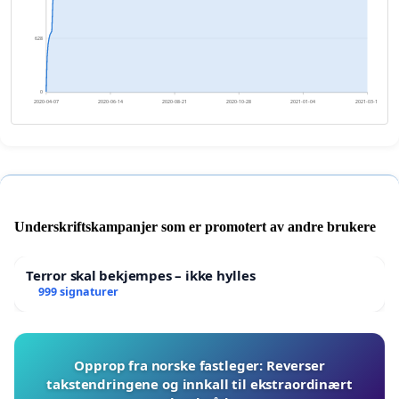
628
0
2020-04-07
2020-06-14
2020-08-21
2020-10-28
2021-01-04
2021-03-13
Underskriftskampanjer som er promotert av andre brukere
Terror skal bekjempes – ikke hylles
999 signaturer
Opprop fra norske fastleger: Reverser
takstendringene og innkall til ekstraordinært