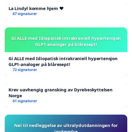
La Lindyl komme hjem ❤️
67 signaturer
Gi ALLE med Idiopatisk intrakraniell hypertensjon
GLP1-analoger på blåresept!
Gi ALLE med Idiopatisk intrakraniell hypertensjon
GLP1-analoger på blåresept!
72 signaturer
Krev uavhengig gransking av Dyrebeskyttelsen
Norge
61 signaturer
Nei til nedleggelse av ultralydutdanningen for
jordmødre