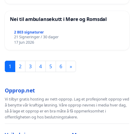
Nei til ambulansekutt i Møre og Romsdal
2 803 signaturer
21 Signeringer / 30 dager
17 Jun 2026
1
2
3
4
5
6
»
Opprop.net
Vi tilbyr gratis hosting av nett-opprop. Lag et profesjonelt opprop ved
å benytte vår kraftige løsning. Våre opprop nevnes i media hver dag,
så å lage et opprop er en bra måte å få oppmerksomhet i
offentligheten og hos beslutningstakere.