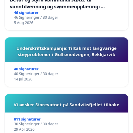
vanntilvenning og svømmeopplæring i
barnehagene i Haugesund
46 signaturer
46 Signeringer / 30 dager
5 Aug 2026
Underskriftskampanje: Tiltak mot langvarige
støyproblemer i Gullsmedvegen, Bekkjarvik
40 signaturer
40 Signeringer / 30 dager
14 Jul 2026
Vi ønsker Storevatnet på Sandviksfjellet tilbake
811 signaturer
30 Signeringer / 30 dager
29 Apr 2026