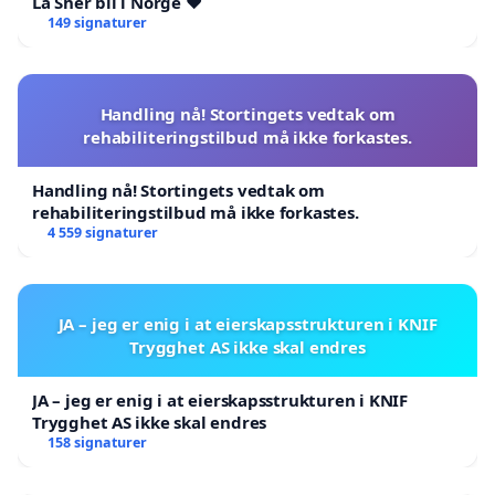
La Sher bli i Norge ❤️
149 signaturer
Handling nå! Stortingets vedtak om
rehabiliteringstilbud må ikke forkastes.
Handling nå! Stortingets vedtak om
rehabiliteringstilbud må ikke forkastes.
4 559 signaturer
JA – jeg er enig i at eierskapsstrukturen i KNIF
Trygghet AS ikke skal endres
JA – jeg er enig i at eierskapsstrukturen i KNIF
Trygghet AS ikke skal endres
158 signaturer