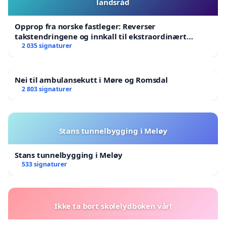
landsråd
Opprop fra norske fastleger: Reverser
takstendringene og innkall til ekstraordinært
landsråd
2 035 signaturer
Nei til ambulansekutt i Møre og Romsdal
2 803 signaturer
Stans tunnelbygging i Meløy
Stans tunnelbygging i Meløy
533 signaturer
Ikke ta bort skolelydboken vår!