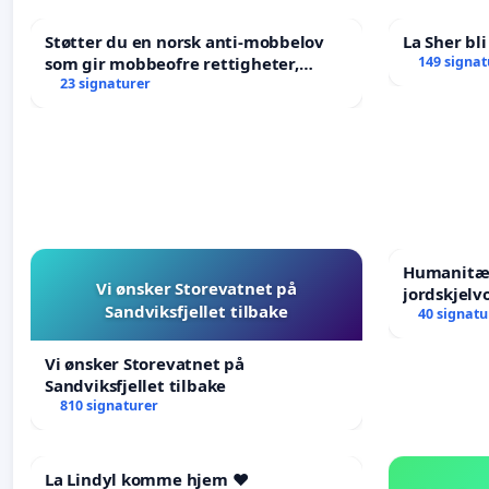
Støtter du en norsk anti-mobbelov
La Sher bli
som gir mobbeofre rettigheter,
149 signat
oppreisning og hjelp?
23 signaturer
Humanitær
Vi ønsker Storevatnet på
jordskjelv
Sandviksfjellet tilbake
Humanitar
40 signatu
Venezuela
Vi ønsker Storevatnet på
Sandviksfjellet tilbake
810 signaturer
La Lindyl komme hjem ❤️