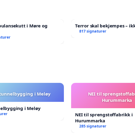
bulansekutt i Møre og
Terror skal bekjempes – ikk
817 signaturer
aturer
 tunnelbygging i Meløy
NEI til sprengstoffab
Hurummarka
nelbygging i Meløy
urer
NEI til sprengstoffabrikk i
Hurummarka
285 signaturer