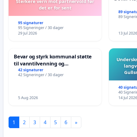
Sterkere vern mot partnervold før
det er for sent
89 signat
89 Signeri
95 signaturer
95 Signeringer / 30 dager
29 Jul 2026
13 Jul 202
Bevar og styrk kommunal støtte
Underskr
til vanntilvenning og
langv
svømmeopplæring i barnehagene
42 signaturer
Gulls
42 Signeringer / 30 dager
i Haugesund
40 signat
40 Signeri
5 Aug 2026
14 Jul 202
1
2
3
4
5
6
»