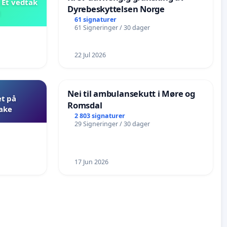
 Et vedtak
Dyrebeskyttelsen Norge
t
61 signaturer
61 Signeringer / 30 dager
22 Jul 2026
Nei til ambulansekutt i Møre og
et på
Romsdal
bake
2 803 signaturer
29 Signeringer / 30 dager
17 Jun 2026