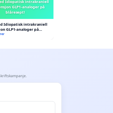
ed Idiopatisk intrakraniell
nsjon GLP1-analoger på
blåresept!
d Idiopatisk intrakraniell
jon GLP1-analoger på
rer
skriftskampanje.