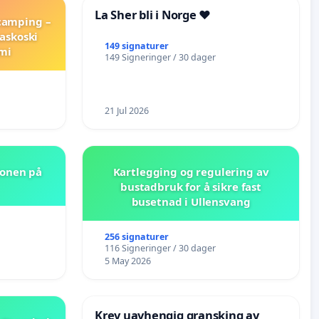
La Sher bli i Norge ❤️
 camping –
askoski
149 signaturer
mi
149 Signeringer / 30 dager
21 Jul 2026
jonen på
Kartlegging og regulering av
bustadbruk for å sikre fast
busetnad i Ullensvang
256 signaturer
116 Signeringer / 30 dager
5 May 2026
Krev uavhengig gransking av