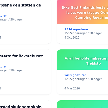
rpsene den støtten de
Ikke flytt Finlands beste
!
la oss være trygge Oun
turer
Camping Rovanie
inger / 30 dager
1 114 signaturer
156 Signeringer / 30 dager
6
4 Oct 2025
l støtte for Bakstehuset.
Vi vil beholde miljøstas
Tjeldstø
turer
inger / 30 dager
549 signaturer
128 Signeringer / 30 dager
6
4 Mar 2026
gstad skule som skole.