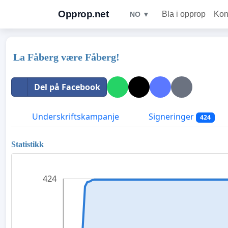
Opprop.net
Bla i opprop
Kon
NO ▼
La Fåberg være Fåberg!
Del på Facebook
Underskriftskampanje
Signeringer
424
Statistikk
424