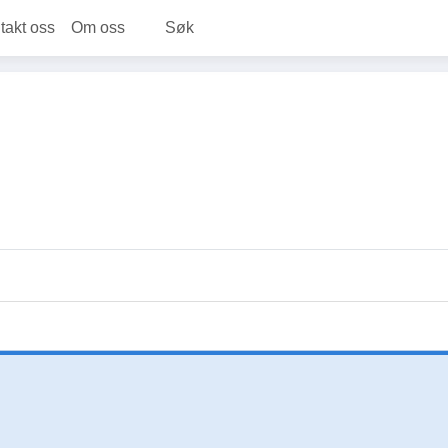
takt oss
Om oss
Søk