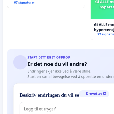
Gi ALLE m
67 signaturer
hyperte
Gi ALLE me
hypertens
blåresept!
72 signatu
START DITT EGET OPPROP
Er det noe du vil endre?
Endringer skjer ikke ved å være stille.
Start en sosial bevegelse ved å opprette en under
Drevet av KI
Beskriv endringen du vil se