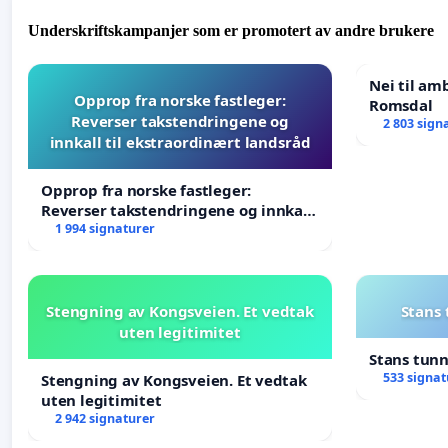
Underskriftskampanjer som er promotert av andre brukere
Nei til am
Opprop fra norske fastleger:
Romsdal
Reverser takstendringene og
2 803 sign
innkall til ekstraordinært landsråd
Opprop fra norske fastleger:
Reverser takstendringene og innkall
til ekstraordinært landsråd
1 994 signaturer
Stengning av Kongsveien. Et vedtak
Stans
uten legitimitet
Stans tun
533 signat
Stengning av Kongsveien. Et vedtak
uten legitimitet
2 942 signaturer