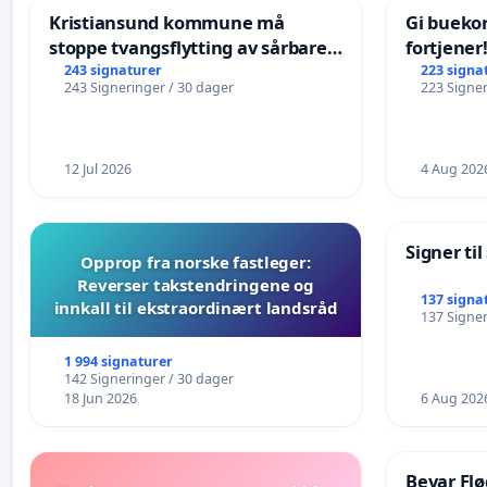
Kristiansund kommune må
Gi bueko
stoppe tvangsflytting av sårbare
fortjener
eldre
243 signaturer
223 signa
243 Signeringer / 30 dager
223 Signer
12 Jul 2026
4 Aug 202
Signer ti
Opprop fra norske fastleger:
Reverser takstendringene og
137 signa
innkall til ekstraordinært landsråd
137 Signer
1 994 signaturer
142 Signeringer / 30 dager
18 Jun 2026
6 Aug 202
Bevar Flø