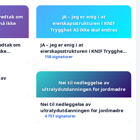
 vedtak om
JA – jeg er enig i at
må ikke
eierskapsstrukturen i KNIF
Trygghet AS ikke skal endres
vedtak om
JA – jeg er enig i at
kke
eierskapsstrukturen i KNIF Trygghet
AS ikke skal endres
158 signaturer
 av
Nei til nedleggelse av
ultralydutdanningen for jordmødre
Nei til nedleggelse av
ultralydutdanningen for jordmødre
4 757 signaturer