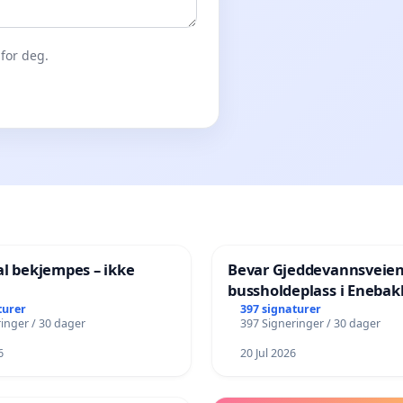
for deg.
al bekjempes – ikke
Bevar Gjeddevannsveie
bussholdeplass i Enebak
turer
397 signaturer
inger / 30 dager
397 Signeringer / 30 dager
6
20 Jul 2026