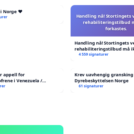
 i Norge ❤️
Handling nå! Stortingets
urer
rehabiliteringstilbud 
forkastes.
Handling nå! Stortingets 
rehabiliteringstilbud må i
forkastes.
4 559 signaturer
 appell for
Krev uavhengig gransking
ofrene i Venezuela /
Dyrebeskyttelsen Norge
ian Appeal for the
rer
61 signaturer
 Earthquake Victims