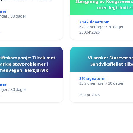
Stengning av Kongsveien.
uten legitimite
urer
nger / 30 dager
2 942 signaturer
62 Signeringer / 30 dager
6
25 Apr 2026
iftskampanje: Tiltak mot
Vi ønsker Storevatn
arige støyproblemer i
Sandviksfjellet til
medvegen, Bekkjarvik
810 signaturer
33 Signeringer / 30 dager
urer
nger / 30 dager
6
29 Apr 2026