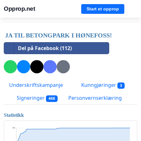
Opprop.net
Start et opprop
JA TIL BETONGPARK I HØNEFOSS!
Del på Facebook (112)
Underskriftskampanje
Kunngjøringer
3
Signeringer
Personvernserklæring
468
Statistikk
468