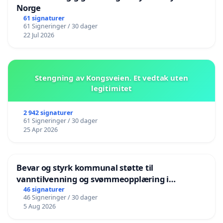
Norge
61 signaturer
61 Signeringer / 30 dager
22 Jul 2026
Stengning av Kongsveien. Et vedtak uten
legitimitet
2 942 signaturer
61 Signeringer / 30 dager
25 Apr 2026
Bevar og styrk kommunal støtte til
vanntilvenning og svømmeopplæring i
barnehagene i Haugesund
46 signaturer
46 Signeringer / 30 dager
5 Aug 2026