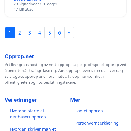
23 Signeringer / 30 dager
17 Jun 2026
1
2
3
4
5
6
»
Opprop.net
Vi tilbyr gratis hosting av nett-opprop. Lag et profesjonelt opprop ved
å benytte vår kraftige løsning. Våre opprop nevnes i media hver dag,
så å lage et opprop er en bra måte å få oppmerksomhet i
offentligheten og hos beslutningstakere.
Veiledninger
Mer
Hvordan starte et
Lag et opprop
nettbasert opprop
Personvernserklæring
Hvordan skriver man et