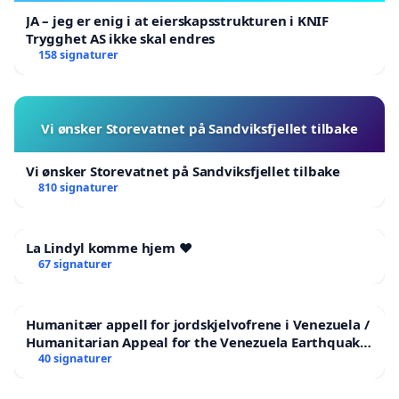
JA – jeg er enig i at eierskapsstrukturen i KNIF
Trygghet AS ikke skal endres
158 signaturer
Vi ønsker Storevatnet på Sandviksfjellet tilbake
Vi ønsker Storevatnet på Sandviksfjellet tilbake
810 signaturer
La Lindyl komme hjem ❤️
67 signaturer
Humanitær appell for jordskjelvofrene i Venezuela /
Humanitarian Appeal for the Venezuela Earthquake
Victims
40 signaturer