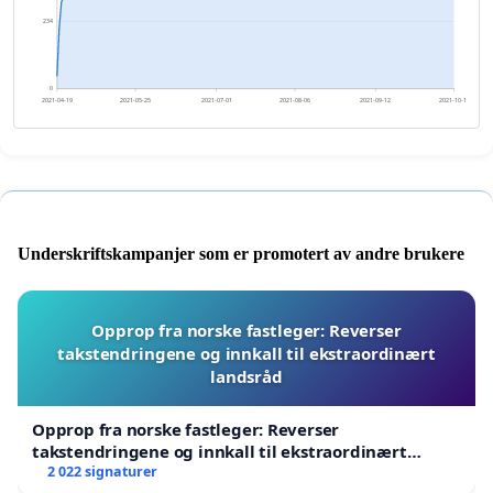
234
0
2021-04-19
2021-05-25
2021-07-01
2021-08-06
2021-09-12
2021-10-18
Underskriftskampanjer som er promotert av andre brukere
Opprop fra norske fastleger: Reverser
takstendringene og innkall til ekstraordinært
landsråd
Opprop fra norske fastleger: Reverser
takstendringene og innkall til ekstraordinært
landsråd
2 022 signaturer