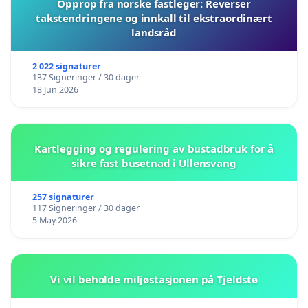
Opprop fra norske fastleger: Reverser
takstendringene og innkall til ekstraordinært
landsråd
2 022 signaturer
137 Signeringer / 30 dager
18 Jun 2026
Kartlegging og regulering av bustadbruk for å
sikre fast busetnad i Ullensvang
257 signaturer
117 Signeringer / 30 dager
5 May 2026
Vi vil beholde miljøstasjonen på Tjeldstø