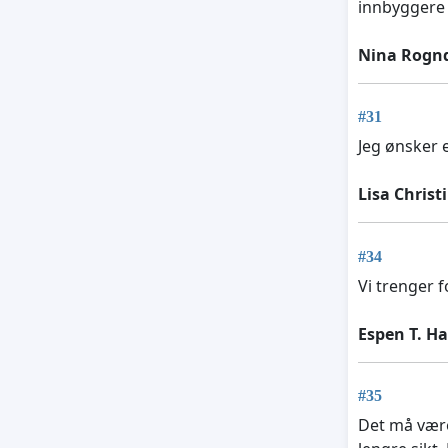
innbyggere 
Nina Rogn
#31
Jeg ønsker 
Lisa Chris
#34
Vi trenger 
Espen T. H
#35
Det må være