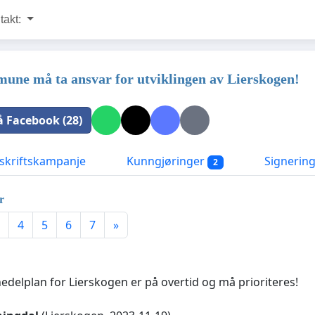
takt:
une må ta ansvar for utviklingen av Lierskogen!
å Facebook (28)
kriftskampanje
Kunngjøringer
Signerin
2
r
4
5
6
7
»
elplan for Lierskogen er på overtid og må prioriteres!