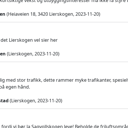
 Kortsiktige vekst og utbyggingsinteresser må ikke få styre 
ken
(Heiaveien 18, 3420 Lierskogen, 2023-11-20)
i det Lierskogen vel sier her
sen
(Lierskogen, 2023-11-20)
glig med stor trafikk, dette rammer myke trafikanter, spesie
på egen hånd.
stad
(Lierskogen, 2023-11-20)
 fordi vi bør la Sagvollskogen leve! Beholde de friluftsområ