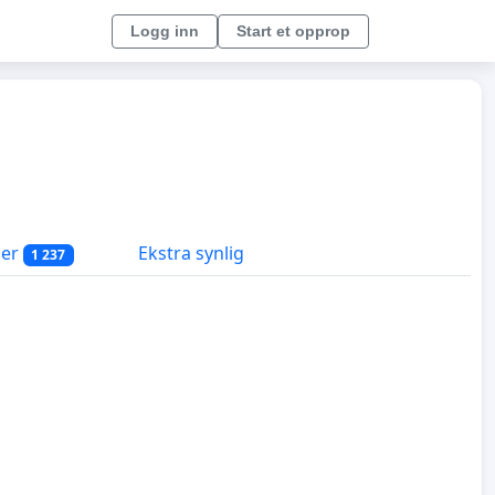
Logg inn
Start et opprop
ger
Ekstra synlig
1 237