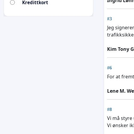
Ingrid Løn
Kredittkort
#3
Jeg signere
trafikksikke
Kim Tony 
#6
For at fremt
Lene M. We
#8
Vi må styre
Vi ønsker ik