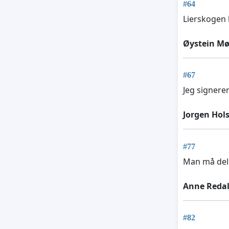
#64
Lierskogen 
Øystein Mø
#67
Jeg signere
Jorgen Hols
#77
Man må dele
Anne Reda
#82