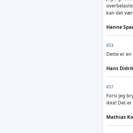
overbelastet
kan det være
Hanne Spa
#53
Dette er en
Hans Didri
#57
Forsi jeg br
ikke! Det er
Mathias Ko