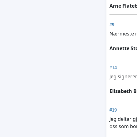
Arne Flate
#9
Nærmeste na
Annette St
#14
Jeg signerer 
Elisabeth B
#19
Jeg deltar 
oss som bor