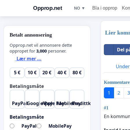
Opprop.net
Bla i opprop
Kon
NO ▼
Lier komm
Betalt annonsering
Opprop.net vil annonsere dette
Del p
oppropet for
3,000
personer.
Lær mer ...
Unders
5 €
10 €
20 €
40 €
80 €
Kommentare
Betalingsmåte
1
2
3
PayPal
Google Pay
Apple Pay
MobilePay
Kredittkort
#1
En kommuned
Betalingsmåte
PayPal
MobilePay