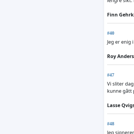
lengre sikt.
Finn Gehr
#40
Jeg er enig 
Roy Ander
#47
Vi sliter da
kunne gått 
Lasse Qvig
#48
Jeg signerer