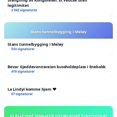
Stengning av Kongsveien. Et vedtak uten
legitimitet
2 942 signaturer
Stans tunnelbygging i Meløy
Stans tunnelbygging i Meløy
533 signaturer
Bevar Gjeddevannsveien bussholdeplass i Enebakk
419 signaturer
La Lindyl komme hjem ❤️
67 signaturer
Gi ALLE med Idiopatisk intrakraniell hypertensjon