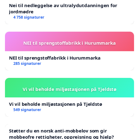
Nei til nedleggelse av ultralydutdanningen for
jordmødre
4 758 signaturer
NEI til sprengstoffabrikk i Hurummarka
NEI til sprengstoffabrikk i Hurummarka
285 signaturer
Vi vil beholde miljøstasjonen på Tjeldstø
Vi vil beholde miljøstasjonen på Tjeldstø
549 signaturer
Støtter du en norsk anti-mobbelov som gir
mobbeofre rettigheter, oppreisning og hjelp?