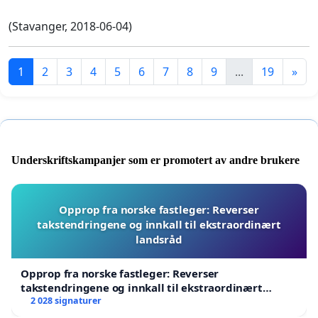
(Stavanger, 2018-06-04)
1
2
3
4
5
6
7
8
9
...
19
»
Underskriftskampanjer som er promotert av andre brukere
Opprop fra norske fastleger: Reverser
takstendringene og innkall til ekstraordinært
landsråd
Opprop fra norske fastleger: Reverser
takstendringene og innkall til ekstraordinært
landsråd
2 028 signaturer