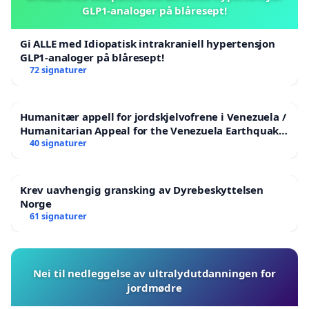
GLP1-analoger på blåresept!
Gi ALLE med Idiopatisk intrakraniell hypertensjon
GLP1-analoger på blåresept!
72 signaturer
Humanitær appell for jordskjelvofrene i Venezuela /
Humanitarian Appeal for the Venezuela Earthquake
Victims
40 signaturer
Krev uavhengig gransking av Dyrebeskyttelsen
Norge
61 signaturer
Nei til nedleggelse av ultralydutdanningen for
jordmødre