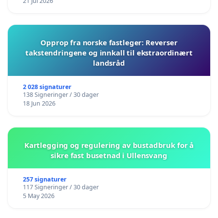
21 Jul 2026
Opprop fra norske fastleger: Reverser
takstendringene og innkall til ekstraordinært
landsråd
2 028 signaturer
138 Signeringer / 30 dager
18 Jun 2026
Kartlegging og regulering av bustadbruk for å
sikre fast busetnad i Ullensvang
257 signaturer
117 Signeringer / 30 dager
5 May 2026