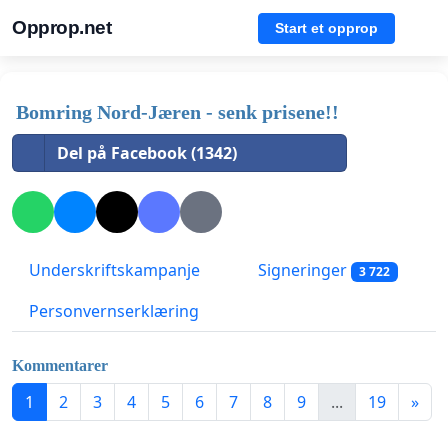
Opprop.net
Start et opprop
Bomring Nord-Jæren - senk prisene!!
Del på Facebook (1342)
Underskriftskampanje
Signeringer
3 722
Personvernserklæring
Kommentarer
1
2
3
4
5
6
7
8
9
...
19
»