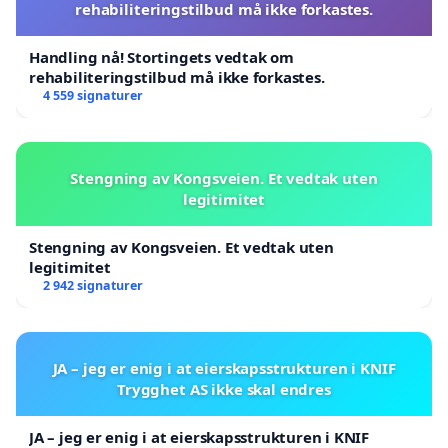
rehabiliteringstilbud må ikke forkastes.
Handling nå! Stortingets vedtak om
rehabiliteringstilbud må ikke forkastes.
4 559 signaturer
Stengning av Kongsveien. Et vedtak uten
legitimitet
Stengning av Kongsveien. Et vedtak uten
legitimitet
2 942 signaturer
JA – jeg er enig i at eierskapsstrukturen i KNIF
Trygghet AS ikke skal endres
JA – jeg er enig i at eierskapsstrukturen i KNIF