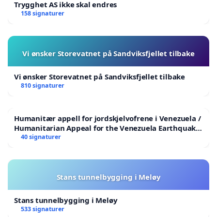
Trygghet AS ikke skal endres
158 signaturer
Vi ønsker Storevatnet på Sandviksfjellet tilbake
Vi ønsker Storevatnet på Sandviksfjellet tilbake
810 signaturer
Humanitær appell for jordskjelvofrene i Venezuela /
Humanitarian Appeal for the Venezuela Earthquake
Victims
40 signaturer
Stans tunnelbygging i Meløy
Stans tunnelbygging i Meløy
533 signaturer