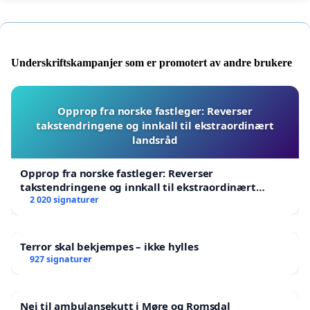
Underskriftskampanjer som er promotert av andre brukere
Opprop fra norske fastleger: Reverser
takstendringene og innkall til ekstraordinært
landsråd
Opprop fra norske fastleger: Reverser
takstendringene og innkall til ekstraordinært
landsråd
2 020 signaturer
Terror skal bekjempes – ikke hylles
927 signaturer
Nei til ambulansekutt i Møre og Romsdal