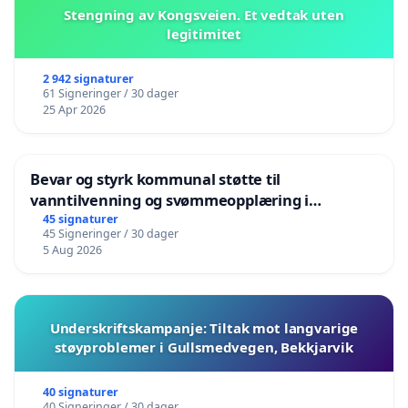
Stengning av Kongsveien. Et vedtak uten
legitimitet
2 942 signaturer
61 Signeringer / 30 dager
25 Apr 2026
Bevar og styrk kommunal støtte til
vanntilvenning og svømmeopplæring i
barnehagene i Haugesund
45 signaturer
45 Signeringer / 30 dager
5 Aug 2026
Underskriftskampanje: Tiltak mot langvarige
støyproblemer i Gullsmedvegen, Bekkjarvik
40 signaturer
40 Signeringer / 30 dager