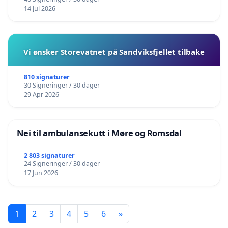
14 Jul 2026
Vi ønsker Storevatnet på Sandviksfjellet tilbake
810 signaturer
30 Signeringer / 30 dager
29 Apr 2026
Nei til ambulansekutt i Møre og Romsdal
2 803 signaturer
24 Signeringer / 30 dager
17 Jun 2026
1
2
3
4
5
6
»