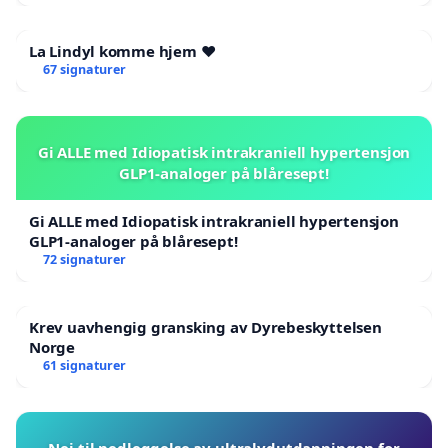
La Lindyl komme hjem ❤️
67 signaturer
Gi ALLE med Idiopatisk intrakraniell hypertensjon
GLP1-analoger på blåresept!
Gi ALLE med Idiopatisk intrakraniell hypertensjon
GLP1-analoger på blåresept!
72 signaturer
Krev uavhengig gransking av Dyrebeskyttelsen
Norge
61 signaturer
Nei til nedleggelse av ultralydutdanningen for