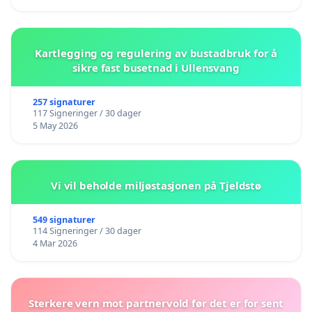
Kartlegging og regulering av bustadbruk for å
sikre fast busetnad i Ullensvang
257 signaturer
117 Signeringer / 30 dager
5 May 2026
Vi vil beholde miljøstasjonen på Tjeldstø
549 signaturer
114 Signeringer / 30 dager
4 Mar 2026
Sterkere vern mot partnervold før det er for sent