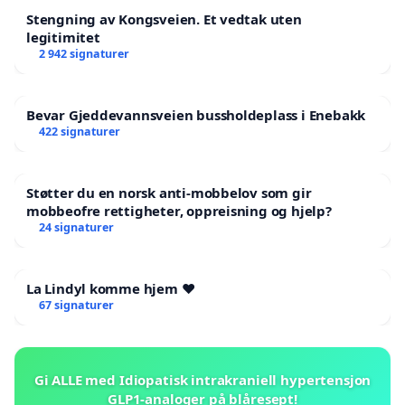
Stengning av Kongsveien. Et vedtak uten
legitimitet
2 942 signaturer
Bevar Gjeddevannsveien bussholdeplass i Enebakk
422 signaturer
Støtter du en norsk anti-mobbelov som gir
mobbeofre rettigheter, oppreisning og hjelp?
24 signaturer
La Lindyl komme hjem ❤️
67 signaturer
Gi ALLE med Idiopatisk intrakraniell hypertensjon
GLP1-analoger på blåresept!