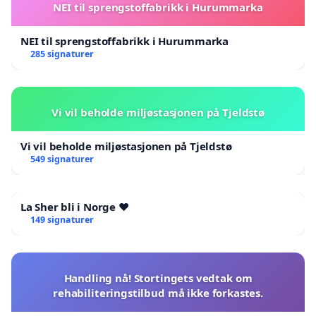
NEI til sprengstoffabrikk i Hurummarka
NEI til sprengstoffabrikk i Hurummarka
285 signaturer
Vi vil beholde miljøstasjonen på Tjeldstø
Vi vil beholde miljøstasjonen på Tjeldstø
549 signaturer
La Sher bli i Norge ❤️
149 signaturer
Handling nå! Stortingets vedtak om
rehabiliteringstilbud må ikke forkastes.