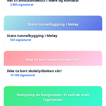
Nei til ambulansekutt i Møre og Romsdal
2 803 signaturer
Stans tunnelbygging i Meløy
Stans tunnelbygging i Meløy
533 signaturer
Ikke ta bort skolelydboken vår!
Ikke ta bort skolelydboken vår!
13 156 signaturer
Stengning av Kongsveien. Et vedtak uten
legitimitet