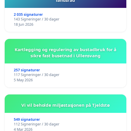
landsråd
2 035 signaturer
143 Signeringer / 30 dager
18 Jun 2026
Kartlegging og regulering av bustadbruk for å
sikre fast busetnad i Ullensvang
257 signaturer
117 Signeringer / 30 dager
5 May 2026
Vi vil beholde miljøstasjonen på Tjeldstø
549 signaturer
112 Signeringer / 30 dager
4 Mar 2026