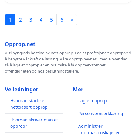
1
2
3
4
5
6
»
Opprop.net
Vi tilbyr gratis hosting av nett-opprop. Lag et profesjonelt opprop ved
å benytte vår kraftige løsning. Våre opprop nevnes i media hver dag,
så å lage et opprop er en bra måte å få oppmerksomhet i
offentligheten og hos beslutningstakere.
Veiledninger
Mer
Hvordan starte et
Lag et opprop
nettbasert opprop
Personvernserklæring
Hvordan skriver man et
opprop?
Administrer
informasjonskapsler