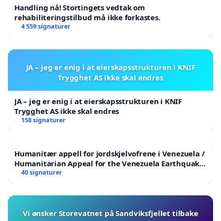
Handling nå! Stortingets vedtak om
rehabiliteringstilbud må ikke forkastes.
4 559 signaturer
JA – jeg er enig i at eierskapsstrukturen i KNIF
Trygghet AS ikke skal endres
JA – jeg er enig i at eierskapsstrukturen i KNIF
Trygghet AS ikke skal endres
158 signaturer
Humanitær appell for jordskjelvofrene i Venezuela /
Humanitarian Appeal for the Venezuela Earthquake
Victims
40 signaturer
Vi ønsker Storevatnet på Sandviksfjellet tilbake