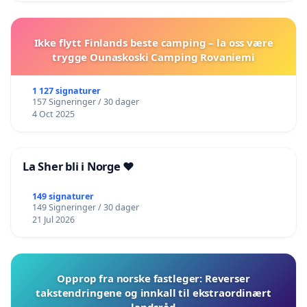
Ikke flytt Finlands beste camping – la oss være
trygge Ounaskoski Camping Rovaniemi
1 127 signaturer
157 Signeringer / 30 dager
4 Oct 2025
La Sher bli i Norge ❤️
149 signaturer
149 Signeringer / 30 dager
21 Jul 2026
Opprop fra norske fastleger: Reverser
takstendringene og innkall til ekstraordinært