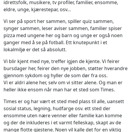
idrettsfolk, musikere, tv profiler, familier, ensomme,
eldre, unge, kjærestepar, osv…
Vi ser på sport her sammen, spiller quiz sammen,
synger sammen, leser aviser sammen, familier spiser
pizza med ungene her og barn og unge er også noen
ganger med å se på fotball. Ett knutepunkt i et
lokalmiljø er det så absolutt.
Vi blir kjent med nye, treffer igjen de kjente. Vi feirer
bursdager her, feirer den nye jobben, støtter hverandre
gjennom sykdom og hyller de som dør fra oss.
Vi er aldri alene her, selv om vi sitter alene. Og man er
heller ikke ensom når man har et sted som Times.
Times er og har vært et sted med plass til alle, uansett
sosial status, legning, hudfarge osv. ett sted der
ensomme uten nære venner eller familie kan komme
og der de inkluderes i et varmt felleskap, skapt av de
mange flotte gjestene. Noen vil kalle det for en viktig