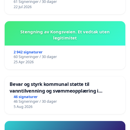
61 Signeringer / 30 dager
22 Jul 2026
Stengning av Kongsveien. Et vedtak uten
legitimitet
2 942 signaturer
60 Signeringer / 30 dager
25 Apr 2026
Bevar og styrk kommunal støtte til
vanntilvenning og svømmeopplæring i
barnehagene i Haugesund
46 signaturer
46 Signeringer / 30 dager
5 Aug 2026