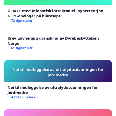
Gi ALLE med Idiopatisk intrakraniell hypertensjon
GLP1-analoger på blåresept!
72 signaturer
Krev uavhengig gransking av Dyrebeskyttelsen
Norge
61 signaturer
Nei til nedleggelse av ultralydutdanningen for
jordmødre
Nei til nedleggelse av ultralydutdanningen for
jordmødre
4 758 signaturer