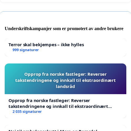
Underskriftskampanjer som er promotert av andre brukere
Terror skal bekjempes – ikke hylles
999 signaturer
Opprop fra norske fastleger: Reverser
takstendringene og innkall til ekstraordinært
landsråd
Opprop fra norske fastleger: Reverser
takstendringene og innkall til ekstraordinært
landsråd
2 035 signaturer