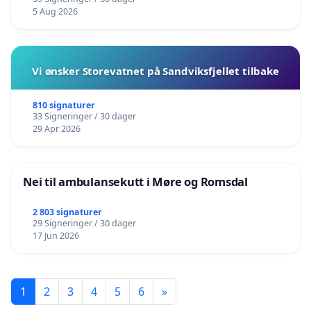
5 Aug 2026
Vi ønsker Storevatnet på Sandviksfjellet tilbake
810 signaturer
33 Signeringer / 30 dager
29 Apr 2026
Nei til ambulansekutt i Møre og Romsdal
2 803 signaturer
29 Signeringer / 30 dager
17 Jun 2026
1
2
3
4
5
6
»