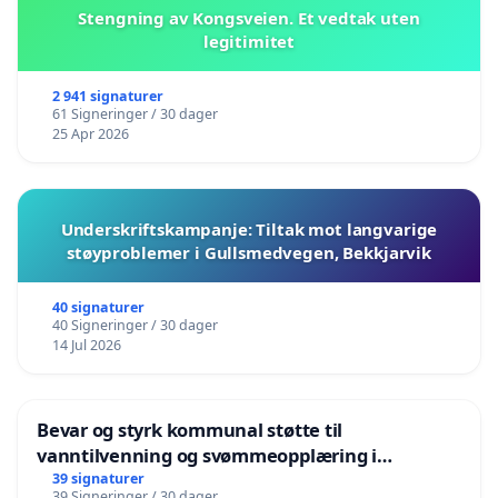
Stengning av Kongsveien. Et vedtak uten
legitimitet
2 941 signaturer
61 Signeringer / 30 dager
25 Apr 2026
Underskriftskampanje: Tiltak mot langvarige
støyproblemer i Gullsmedvegen, Bekkjarvik
40 signaturer
40 Signeringer / 30 dager
14 Jul 2026
Bevar og styrk kommunal støtte til
vanntilvenning og svømmeopplæring i
barnehagene i Haugesund
39 signaturer
39 Signeringer / 30 dager