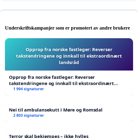
Underskriftskampanjer som er promotert av andre brukere
Opprop fra norske fastleger: Reverser
takstendringene og innkall til ekstraordinært
landsråd
Opprop fra norske fastleger: Reverser
takstendringene og innkall til ekstraordinært
landsråd
1 994 signaturer
Nei til ambulansekutt i Møre og Romsdal
2 803 signaturer
Terror skal bekjempes – ikke hylles