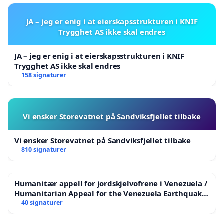
JA – jeg er enig i at eierskapsstrukturen i KNIF
Trygghet AS ikke skal endres
JA – jeg er enig i at eierskapsstrukturen i KNIF
Trygghet AS ikke skal endres
158 signaturer
Vi ønsker Storevatnet på Sandviksfjellet tilbake
Vi ønsker Storevatnet på Sandviksfjellet tilbake
810 signaturer
Humanitær appell for jordskjelvofrene i Venezuela /
Humanitarian Appeal for the Venezuela Earthquake
Victims
40 signaturer