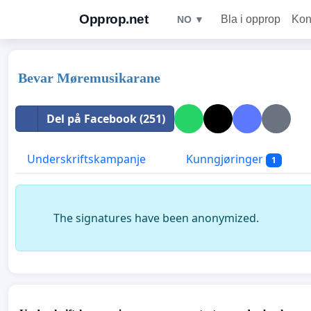
Opprop.net
Bla i opprop
Kon
NO ▼
Bevar Møremusikarane
Del på Facebook (251)
Underskriftskampanje
Kunngjøringer
1
The signatures have been anonymized.