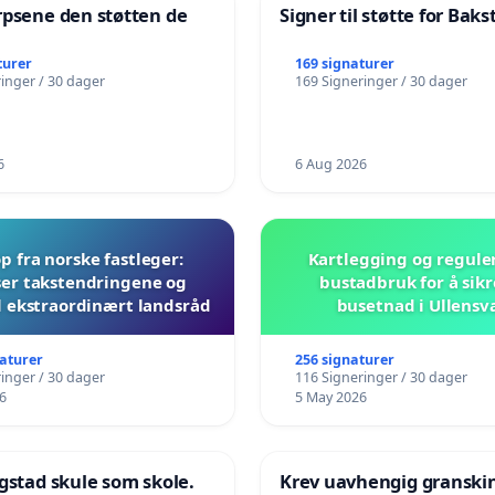
rpsene den støtten de
Signer til støtte for Bak
!
turer
169 signaturer
inger / 30 dager
169 Signeringer / 30 dager
6
6 Aug 2026
 fra norske fastleger:
Kartlegging og regule
er takstendringene og
bustadbruk for å sikr
il ekstraordinært landsråd
busetnad i Ullensv
naturer
256 signaturer
inger / 30 dager
116 Signeringer / 30 dager
6
5 May 2026
gstad skule som skole.
Krev uavhengig granski