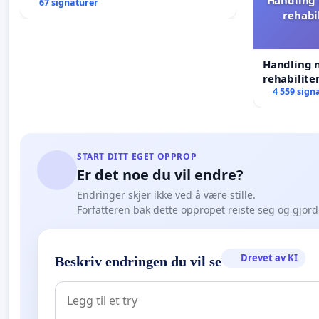
67 signaturer
rehabi
Handling n
rehabilite
forkastes.
4 559 sign
START DITT EGET OPPROP
Er det noe du vil endre?
Endringer skjer ikke ved å være stille.
Forfatteren bak dette oppropet reiste seg og gjor
Drevet av KI
Beskriv endringen du vil se