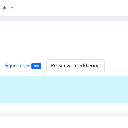
takt:
Signeringer
Personvernserklæring
769