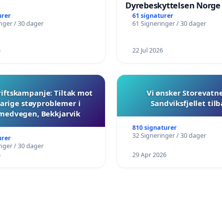
Dyrebeskyttelsen Norge
urer
61 signaturer
nger / 30 dager
61 Signeringer / 30 dager
6
22 Jul 2026
iftskampanje: Tiltak mot
Vi ønsker Storevatn
arige støyproblemer i
Sandviksfjellet til
medvegen, Bekkjarvik
810 signaturer
32 Signeringer / 30 dager
urer
nger / 30 dager
6
29 Apr 2026