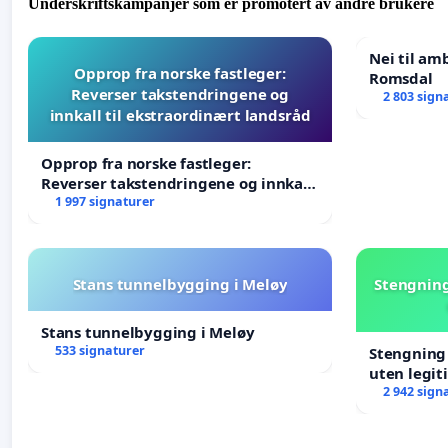
Underskriftskampanjer som er promotert av andre brukere
Nei til am
Opprop fra norske fastleger:
Romsdal
Reverser takstendringene og
2 803 sign
innkall til ekstraordinært landsråd
Opprop fra norske fastleger:
Reverser takstendringene og innkall
til ekstraordinært landsråd
1 997 signaturer
Stans tunnelbygging i Meløy
Stengning
Stans tunnelbygging i Meløy
533 signaturer
Stengning 
uten legit
2 942 sign