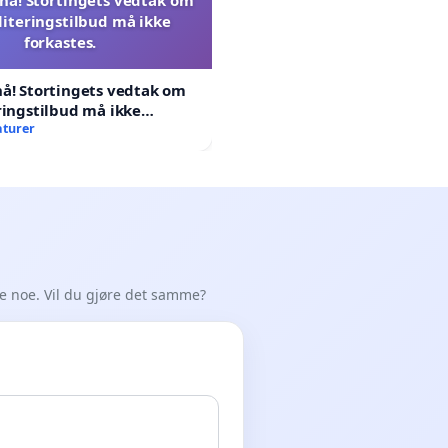
literingstilbud må ikke
forkastes.
å! Stortingets vedtak om
ringstilbud må ikke
aturer
de noe. Vil du gjøre det samme?