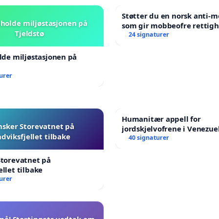
Støtter du en norsk anti-
beholde miljøstasjonen på
som gir mobbeofre rettigh
Tjeldstø
oppreisning og hjelp?
24 signaturer
olde miljøstasjonen på
urer
Humanitær appell for
nsker Storevatnet på
jordskjelvofrene i Venezuel
dviksfjellet tilbake
Humanitarian Appeal for t
40 signaturer
Venezuela Earthquake Vic
Storevatnet på
ellet tilbake
urer
nå! Stortingets vedtak om