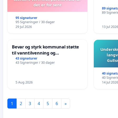
det er for sent
89 signat
89 Signeri
95 signaturer
95 Signeringer / 30 dager
29 Jul 2026
13 Jul 202
Bevar og styrk kommunal støtte
Underskr
til vanntilvenning og
langv
svømmeopplæring i barnehagene
43 signaturer
Gulls
43 Signeringer / 30 dager
i Haugesund
40 signat
40 Signeri
5 Aug 2026
14 Jul 202
1
2
3
4
5
6
»