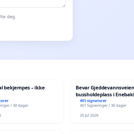
for deg.
al bekjempes – ikke
Bevar Gjeddevannsveie
bussholdeplass i Enebak
turer
401 signaturer
inger / 30 dager
401 Signeringer / 30 dager
6
20 Jul 2026