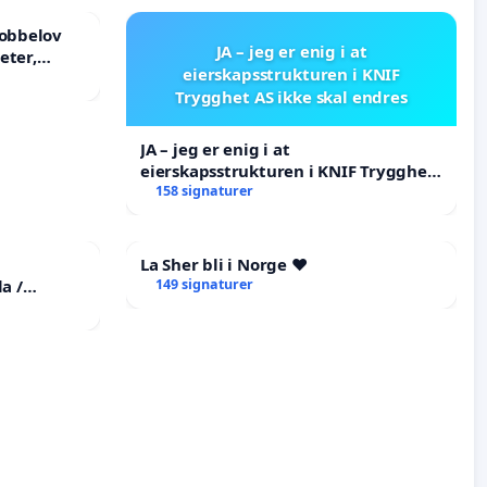
mobbelov
JA – jeg er enig i at
eter,
eierskapsstrukturen i KNIF
Trygghet AS ikke skal endres
JA – jeg er enig i at
eierskapsstrukturen i KNIF Trygghet
AS ikke skal endres
158 signaturer
La Sher bli i Norge ❤️
a /
149 signaturer
he
tims