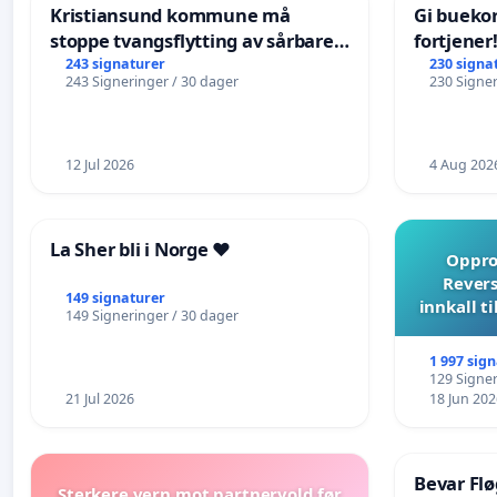
Kristiansund kommune må
Gi bueko
stoppe tvangsflytting av sårbare
fortjener
eldre
243 signaturer
230 signa
243 Signeringer / 30 dager
230 Signer
12 Jul 2026
4 Aug 202
La Sher bli i Norge ❤️
Opprop
Revers
149 signaturer
innkall t
149 Signeringer / 30 dager
1 997 sig
129 Signer
21 Jul 2026
18 Jun 202
Bevar Flø
Sterkere vern mot partnervold før