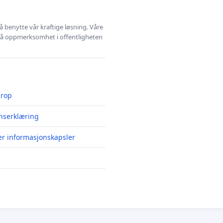
å benytte vår kraftige løsning. Våre
 få oppmerksomhet i offentligheten
prop
nserklæring
er informasjonskapsler