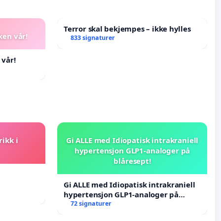
Terror skal bekjempes – ikke hylles
ken vår!
833 signaturer
 vår!
rikk i
Gi ALLE med Idiopatisk intrakraniell
hypertensjon GLP1-analoger på
blåresept!
Gi ALLE med Idiopatisk intrakraniell
hypertensjon GLP1-analoger på
blåresept!
72 signaturer