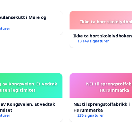
bulansekutt i Møre og
Ikke ta bort skolelydbo
aturer
Ikke ta bort skolelydboken
13 149 signaturer
 av Kongsveien. Et vedtak
NEI til sprengstoffab
uten legitimitet
Hurummarka
av Kongsveien. Et vedtak
NEI til sprengstoffabrikk i
imitet
Hurummarka
aturer
285 signaturer