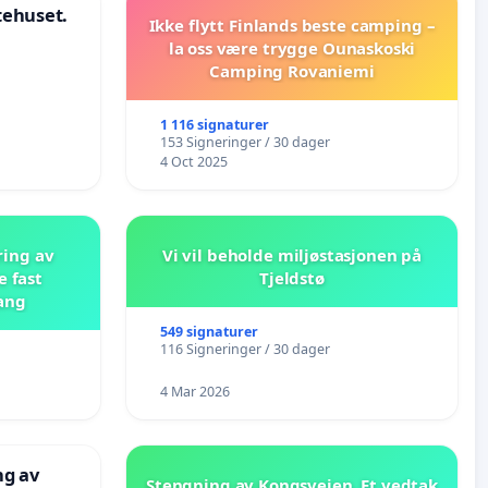
stehuset.
Ikke flytt Finlands beste camping –
la oss være trygge Ounaskoski
Camping Rovaniemi
1 116 signaturer
153 Signeringer / 30 dager
4 Oct 2025
ring av
Vi vil beholde miljøstasjonen på
e fast
Tjeldstø
ang
549 signaturer
116 Signeringer / 30 dager
4 Mar 2026
ng av
Stengning av Kongsveien. Et vedtak