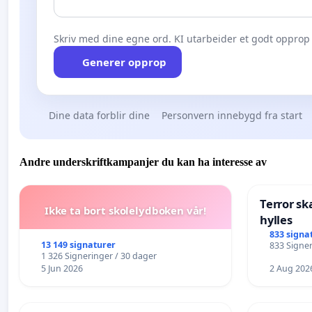
Skriv med dine egne ord. KI utarbeider et godt opprop 
Generer opprop
Dine data forblir dine
Personvern innebygd fra start
Andre underskriftkampanjer du kan ha interesse av
Terror sk
Ikke ta bort skolelydboken vår!
hylles
833 signa
13 149 signaturer
833 Signer
1 326 Signeringer / 30 dager
5 Jun 2026
2 Aug 202