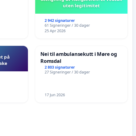
uten legitimitet
2 942 signaturer
61 Signeringer / 30 dager
25 Apr 2026
Nei til ambulansekutt i Møre og
et på
Romsdal
bake
2 803 signaturer
27 Signeringer / 30 dager
17 Jun 2026