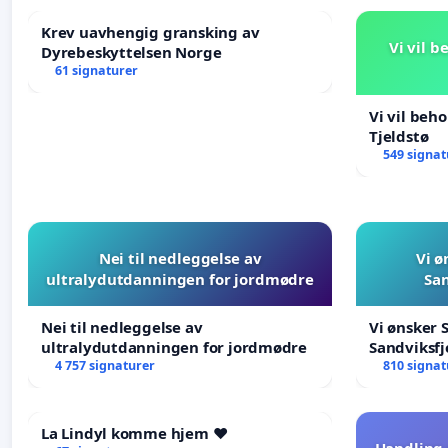
Krev uavhengig gransking av
Vi vil 
Dyrebeskyttelsen Norge
61 signaturer
Vi vil beh
Tjeldstø
549 signat
Nei til nedleggelse av
Vi ø
ultralydutdanningen for jordmødre
San
Nei til nedleggelse av
Vi ønsker 
ultralydutdanningen for jordmødre
Sandviksfj
4 757 signaturer
810 signat
La Lindyl komme hjem ❤️
Handling 