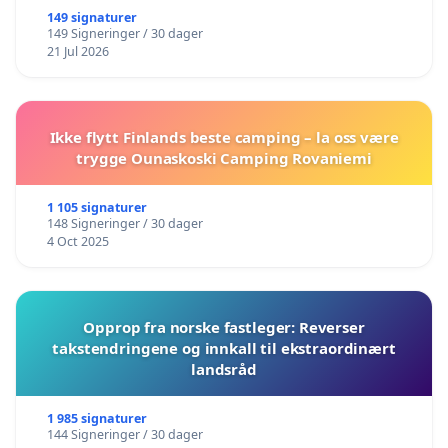
149 signaturer
149 Signeringer / 30 dager
21 Jul 2026
Ikke flytt Finlands beste camping – la oss være
trygge Ounaskoski Camping Rovaniemi
1 105 signaturer
148 Signeringer / 30 dager
4 Oct 2025
Opprop fra norske fastleger: Reverser
takstendringene og innkall til ekstraordinært
landsråd
1 985 signaturer
144 Signeringer / 30 dager