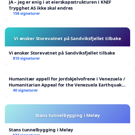
JA – jeg er enig i at eierskapsstrukturen i KNIF
Trygghet AS ikke skal endres
158 signaturer
Vi ønsker Storevatnet på Sandviksfjellet tilbake
Vi ønsker Storevatnet på Sandviksfjellet tilbake
810 signaturer
Humanitær appell for jordskjelvofrene i Venezuela /
Humanitarian Appeal for the Venezuela Earthquake
Victims
40 signaturer
Stans tunnelbygging i Meløy
Stans tunnelbygging i Meløy