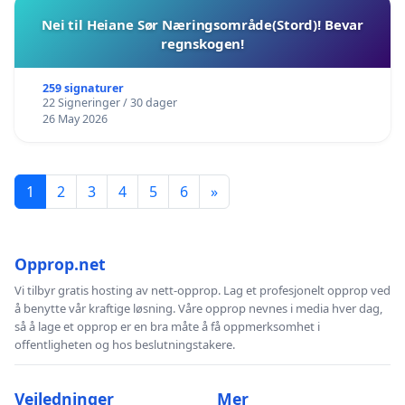
Nei til Heiane Sør Næringsområde(Stord)! Bevar
regnskogen!
259 signaturer
22 Signeringer / 30 dager
26 May 2026
1
2
3
4
5
6
»
Opprop.net
Vi tilbyr gratis hosting av nett-opprop. Lag et profesjonelt opprop ved
å benytte vår kraftige løsning. Våre opprop nevnes i media hver dag,
så å lage et opprop er en bra måte å få oppmerksomhet i
offentligheten og hos beslutningstakere.
Veiledninger
Mer