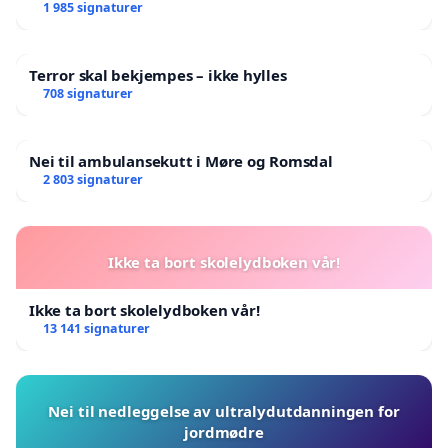
landsråd
1 985 signaturer
Nils Ante Gaup, Ábborášša
Terror skal bekjempes – ikke hylles
708 signaturer
Nei til ambulansekutt i Møre og Romsdal
2 803 signaturer
Ikke ta bort skolelydboken vår!
Ikke ta bort skolelydboken vår!
13 141 signaturer
Nei til nedleggelse av ultralydutdanningen for
jordmødre