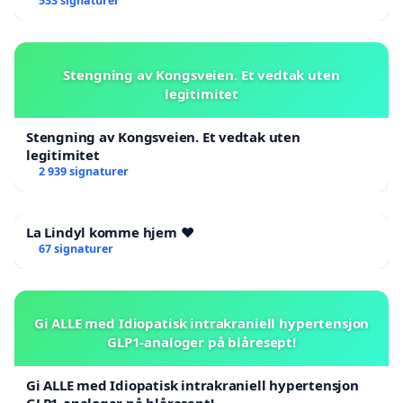
533 signaturer
Stengning av Kongsveien. Et vedtak uten
legitimitet
Stengning av Kongsveien. Et vedtak uten
legitimitet
2 939 signaturer
La Lindyl komme hjem ❤️
67 signaturer
Gi ALLE med Idiopatisk intrakraniell hypertensjon
GLP1-analoger på blåresept!
Gi ALLE med Idiopatisk intrakraniell hypertensjon