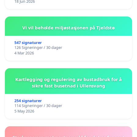
18 Jun 2026
Vi vil beholde miljøstasjonen på Tjeldstø
547 signaturer
126 Signeringer / 30 dager
4 Mar 2026
Kartlegging og regulering av bustadbruk for å
sikre fast busetnad i Ullensvang
254 signaturer
114 Signeringer / 30 dager
5 May 2026