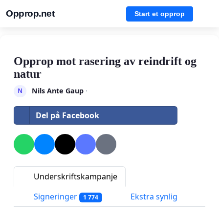
Opprop.net
Start et opprop
Opprop mot rasering av reindrift og
natur
Nils Ante Gaup
·
N
Del på Facebook
Underskriftskampanje
Signeringer
Ekstra synlig
1 774