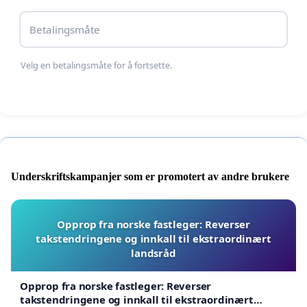
Dette oppropet er initiert av et nettverk av
Betalingsmåte
reinbeitedistrikter.
Per John Anti, Spiertagáisa
Velg en betalingsmåte for å fortsette.
Elin Magga, Sállan/Cizašnjárga
Maret Laila Anti, Lágesduottar
Ellinor Guttorm Utsi, Čorgaš
Underskriftskampanjer som er promotert av andre brukere
Frode Utsi, Rákkonjárga
Karen Inga Eira, Fávrrosorda
Opprop fra norske fastleger: Reverser
takstendringene og innkall til ekstraordinært
Mikkel Johan Eira, Fávrrosorda
landsråd
Ole Nils Aslak Baal, Bassevuovdi
Opprop fra norske fastleger: Reverser
takstendringene og innkall til ekstraordinært
Henrik A. Sara, Ábborášša