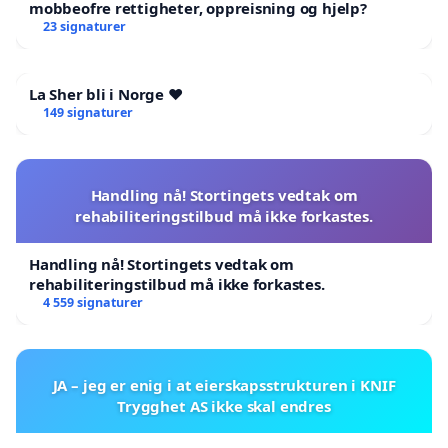
mobbeofre rettigheter, oppreisning og hjelp?
23 signaturer
La Sher bli i Norge ❤️
149 signaturer
Handling nå! Stortingets vedtak om
rehabiliteringstilbud må ikke forkastes.
Handling nå! Stortingets vedtak om
rehabiliteringstilbud må ikke forkastes.
4 559 signaturer
JA – jeg er enig i at eierskapsstrukturen i KNIF
Trygghet AS ikke skal endres