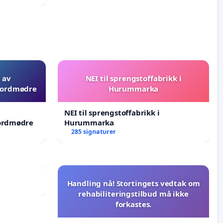
tims
 av
NEI til sprengstoffabrikk i
 jordmødre
Hurummarka
NEI til sprengstoffabrikk i
jordmødre
Hurummarka
285 signaturer
Handling nå! Stortingets vedtak om
rehabiliteringstilbud må ikke
forkastes.