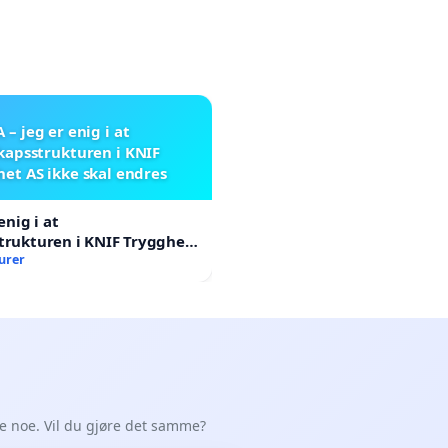
A – jeg er enig i at
kapsstrukturen i KNIF
et AS ikke skal endres
enig i at
trukturen i KNIF Trygghet
al endres
urer
de noe. Vil du gjøre det samme?