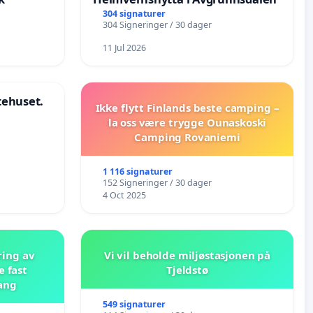
304 signaturer
304 Signeringer / 30 dager
11 Jul 2026
stehuset.
Ikke flytt Finlands beste camping –
la oss være trygge Ounaskoski
Camping Rovaniemi
1 116 signaturer
152 Signeringer / 30 dager
4 Oct 2025
ring av
Vi vil beholde miljøstasjonen på
e fast
Tjeldstø
ang
549 signaturer