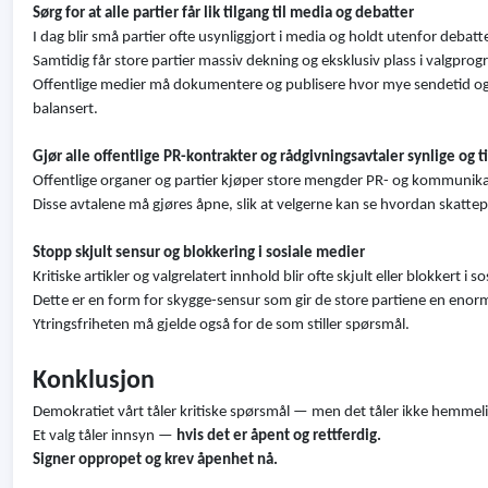
Sørg for at alle partier får lik tilgang til media og debatter
I dag blir små partier ofte usynliggjort i media og holdt utenfor debatte
Samtidig får store partier massiv dekning og eksklusiv plass i valgpr
Offentlige medier må dokumentere og publisere hvor mye sendetid og om
balansert.
Gjør alle offentlige PR-kontrakter og rådgivningsavtaler synlige og t
Offentlige organer og partier kjøper store mengder PR- og kommunikasj
Disse avtalene må gjøres åpne, slik at velgerne kan se hvordan skatte
Stopp skjult sensur og blokkering i sosiale medier
Kritiske artikler og valgrelatert innhold blir ofte skjult eller blokkert 
Dette er en form for skygge-sensur som gir de store partiene en enorm
Ytringsfriheten må gjelde også for de som stiller spørsmål.
Konklusjon
Demokratiet vårt tåler kritiske spørsmål — men det tåler ikke hemmeli
Et valg tåler innsyn —
hvis det er åpent og rettferdig.
Signer oppropet og krev åpenhet nå.