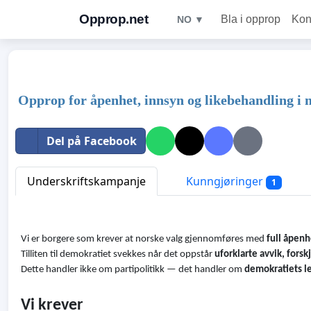
Opprop.net
Bla i opprop
Kon
NO ▼
Opprop for åpenhet, innsyn og likebehandling i 
Del på Facebook
Underskriftskampanje
Kunngjøringer
1
Vi er borgere som krever at norske valg gjennomføres med
full åpenh
Tilliten til demokratiet svekkes når det oppstår
uforklarte avvik, forsk
Dette handler ikke om partipolitikk — det handler om
demokratiets le
Vi krever