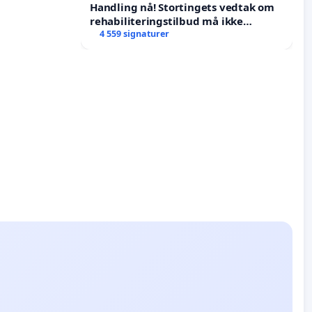
Handling nå! Stortingets vedtak om
rehabiliteringstilbud må ikke
forkastes.
4 559 signaturer