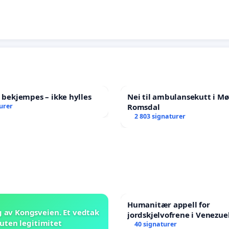
l bekjempes – ikke hylles
Nei til ambulansekutt i Mø
urer
Romsdal
2 803 signaturer
Humanitær appell for
 av Kongsveien. Et vedtak
jordskjelvofrene i Venezuel
uten legitimitet
Humanitarian Appeal for t
40 signaturer