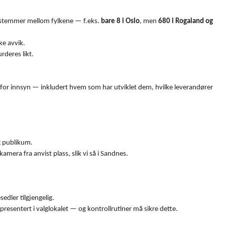
ede stemmer mellom fylkene — f.eks.
bare 8 i Oslo
, men
680 i Rogaland og
ke avvik.
rderes likt.
for innsyn — inkludert hvem som har utviklet dem, hvilke leverandører
g publikum.
era fra anvist plass, slik vi så i Sandnes.
edler tilgjengelig.
representert i valglokalet — og kontrollrutiner må sikre dette.