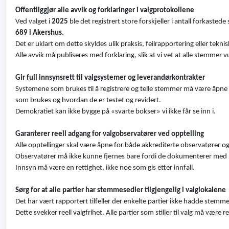
Offentliggjør alle avvik og forklaringer i valgprotokollene
Ved valget i
2025
ble det registrert store forskjeller i antall forkast
689 i Akershus.
Det er uklart om dette skyldes ulik praksis, feilrapportering eller teknis
Alle avvik må publiseres med forklaring, slik at vi vet at alle stemmer vu
Gir full innsynsrett til valgsystemer og leverandørkontrakter
Systemene som brukes til å registrere og telle stemmer må være åpne 
som brukes og hvordan de er testet og revidert.
Demokratiet kan ikke bygge på «svarte bokser» vi ikke får se inn i.
Garanterer reell adgang for valgobservatører ved opptelling
Alle opptellinger skal være åpne for både akkrediterte observatører o
Observatører må ikke kunne fjernes bare fordi de dokumenterer med kam
Innsyn må være en rettighet, ikke noe som gis etter innfall.
Sørg for at alle partier har stemmesedler tilgjengelig i valglokalene
Det har vært rapportert tilfeller der enkelte partier ikke hadde stemmes
Dette svekker reell valgfrihet. Alle partier som stiller til valg må være 