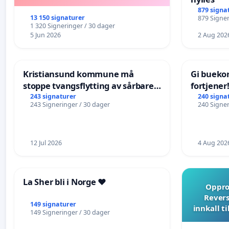
879 signa
13 150 signaturer
879 Signer
1 320 Signeringer / 30 dager
5 Jun 2026
2 Aug 202
Kristiansund kommune må
Gi bueko
stoppe tvangsflytting av sårbare
fortjener
eldre
243 signaturer
240 signa
243 Signeringer / 30 dager
240 Signer
12 Jul 2026
4 Aug 202
La Sher bli i Norge ❤️
Opprop
Revers
149 signaturer
innkall t
149 Signeringer / 30 dager