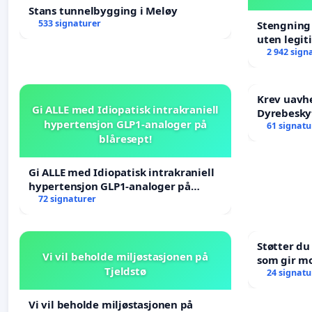
Stans tunnelbygging i Meløy
533 signaturer
Stengning 
uten legit
2 942 sign
Krev uavh
Gi ALLE med Idiopatisk intrakraniell
Dyrebesky
hypertensjon GLP1-analoger på
61 signatu
blåresept!
Gi ALLE med Idiopatisk intrakraniell
hypertensjon GLP1-analoger på
blåresept!
72 signaturer
Støtter du
Vi vil beholde miljøstasjonen på
som gir mo
Tjeldstø
oppreisnin
24 signatu
Vi vil beholde miljøstasjonen på