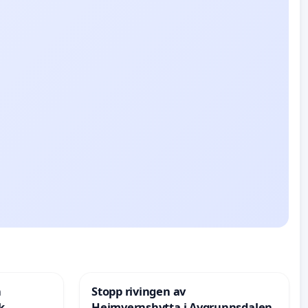
n
Stopp rivingen av
k
Heimvernshytta i Avgrunnsdalen