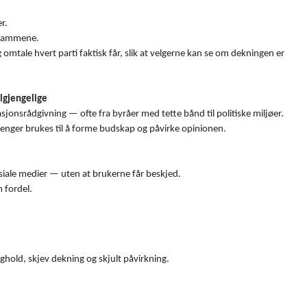
r.
ogrammene.
tale hvert parti faktisk får, slik at velgerne kan se om dekningen er
ilgjengelige
onsrådgivning — ofte fra byråer med tette bånd til politiske miljøer.
penger brukes til å forme budskap og påvirke opinionen.
i sosiale medier — uten at brukerne får beskjed.
 fordel.
ghold, skjev dekning og skjult påvirkning.