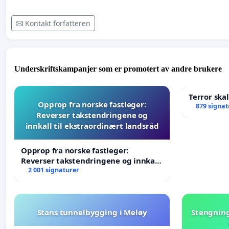
Kontakt forfatteren
Underskriftskampanjer som er promotert av andre brukere
Terror ska
Opprop fra norske fastleger:
879 signat
Reverser takstendringene og
innkall til ekstraordinært landsråd
Opprop fra norske fastleger:
Reverser takstendringene og innkall
til ekstraordinært landsråd
2 001 signaturer
Stans tunnelbygging i Meløy
Stengning