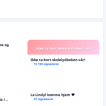
re og
Ikke ta bort skolelydboken vår!
Ikke ta bort skolelydboken vår!
13 150 signaturer
La Lindyl komme hjem ❤️
a /
67 signaturer
he