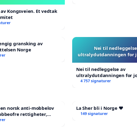
Venezuela Earthquake Vic
av Kongsveien. Et vedtak
imitet
aturer
engig gransking av
Nei til nedleggelse
ttelsen Norge
ultralydutdanningen for
rer
Nei til nedleggelse av
ultralydutdanningen for 
4 757 signaturer
 en norsk anti-mobbelov
La Sher bli i Norge ❤️
bbeofre rettigheter,
149 signaturer
g og hjelp?
rer