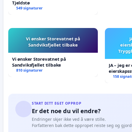
Tjeldstø
549 signaturer
Vi ønsker Storevatnet på
J
Sandviksfjellet tilbake
eiers
Tryggh
Vi ønsker Storevatnet på
Sandviksfjellet tilbake
JA – jeg er 
810 signaturer
eierskapss
AS ikke sk
158 signat
START DITT EGET OPPROP
Er det noe du vil endre?
Endringer skjer ikke ved å være stille.
Forfatteren bak dette oppropet reiste seg og gjor