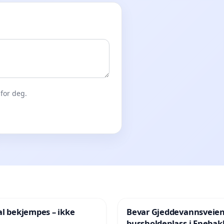
for deg.
al bekjempes – ikke
Bevar Gjeddevannsveie
bussholdeplass i Enebak