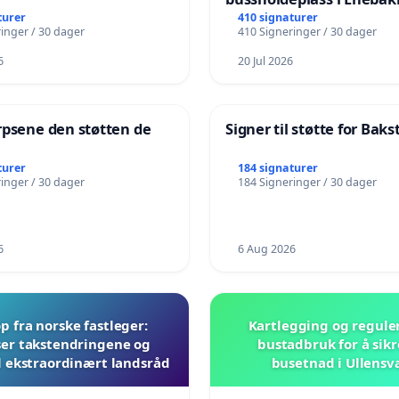
turer
410 signaturer
inger / 30 dager
410 Signeringer / 30 dager
6
20 Jul 2026
rpsene den støtten de
Signer til støtte for Bak
!
turer
184 signaturer
inger / 30 dager
184 Signeringer / 30 dager
6
6 Aug 2026
 fra norske fastleger:
Kartlegging og regule
er takstendringene og
bustadbruk for å sikr
il ekstraordinært landsråd
busetnad i Ullensv