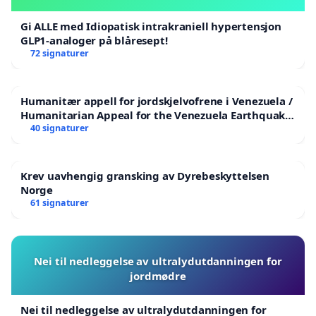
Gi ALLE med Idiopatisk intrakraniell hypertensjon
GLP1-analoger på blåresept!
72 signaturer
Humanitær appell for jordskjelvofrene i Venezuela /
Humanitarian Appeal for the Venezuela Earthquake
Victims
40 signaturer
Krev uavhengig gransking av Dyrebeskyttelsen
Norge
61 signaturer
Nei til nedleggelse av ultralydutdanningen for
jordmødre
Nei til nedleggelse av ultralydutdanningen for