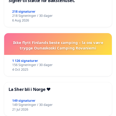
Signer til støtte for Bakstehuset.
218 signaturer
218 Signeringer / 30 dager
6 Aug 2026
Ikke flytt Finlands beste camping – la oss være
trygge Ounaskoski Camping Rovaniemi
1 126 signaturer
156 Signeringer / 30 dager
4 Oct 2025
La Sher bli i Norge ❤️
149 signaturer
149 Signeringer / 30 dager
21 Jul 2026