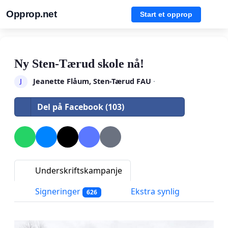
Opprop.net
Start et opprop
Ny Sten-Tærud skole nå!
Jeanette Flåum, Sten-Tærud FAU
·
J
Del på Facebook (103)
Underskriftskampanje
Signeringer
Ekstra synlig
626