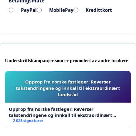
Betalingsmåte
PayPal
MobilePay
Kredittkort
Underskriftskampanjer som er promotert av andre brukere
Opprop fra norske fastleger: Reverser
takstendringene og innkall til ekstraordinært
landsråd
Opprop fra norske fastleger: Reverser
takstendringene og innkall til ekstraordinært
landsråd
2 028 signaturer