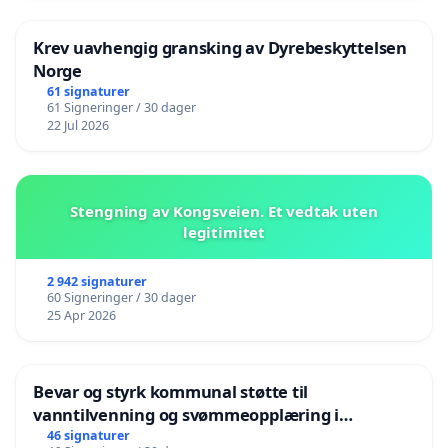
Krev uavhengig gransking av Dyrebeskyttelsen
Norge
61 signaturer
61 Signeringer / 30 dager
22 Jul 2026
Stengning av Kongsveien. Et vedtak uten
legitimitet
2 942 signaturer
60 Signeringer / 30 dager
25 Apr 2026
Bevar og styrk kommunal støtte til
vanntilvenning og svømmeopplæring i
barnehagene i Haugesund
46 signaturer