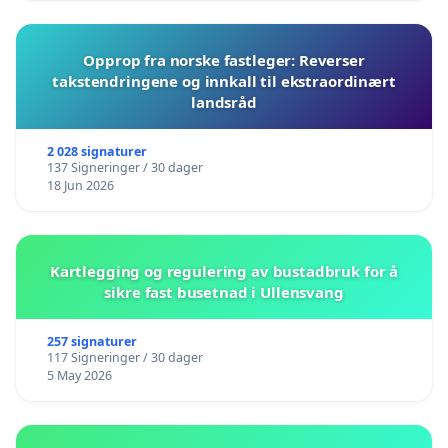
Opprop fra norske fastleger: Reverser
takstendringene og innkall til ekstraordinært
landsråd
2 028 signaturer
137 Signeringer / 30 dager
18 Jun 2026
Kartlegging og regulering av bustadbruk for å
sikre fast busetnad i Ullensvang
257 signaturer
117 Signeringer / 30 dager
5 May 2026