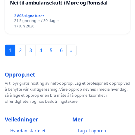
Nei til ambulansekutt i Møre og Romsdal
2 803 signaturer
21 Signeringer / 30 dager
17 Jun 2026
1
2
3
4
5
6
»
Opprop.net
Vi tilbyr gratis hosting av nett-opprop. Lag et profesjonelt opprop ved
å benytte vår kraftige løsning. Våre opprop nevnes i media hver dag,
så å lage et opprop er en bra måte å få oppmerksomhet i
offentligheten og hos beslutningstakere.
Veiledninger
Mer
Hvordan starte et
Lag et opprop