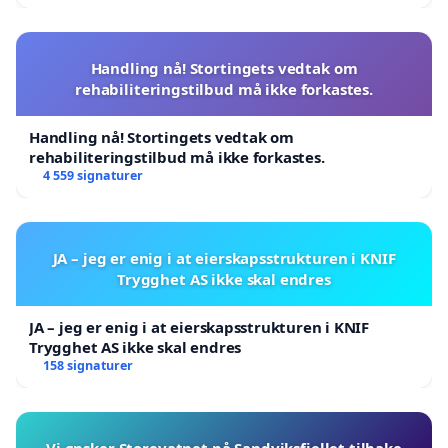
Handling nå! Stortingets vedtak om
rehabiliteringstilbud må ikke forkastes.
Handling nå! Stortingets vedtak om
rehabiliteringstilbud må ikke forkastes.
4 559 signaturer
JA – jeg er enig i at eierskapsstrukturen i KNIF
Trygghet AS ikke skal endres
JA – jeg er enig i at eierskapsstrukturen i KNIF
Trygghet AS ikke skal endres
158 signaturer
Vi ønsker Storevatnet på Sandviksfjellet tilbake