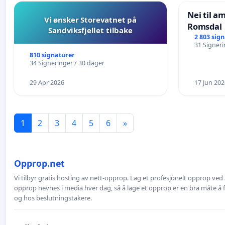
Nei til a
Vi ønsker Storevatnet på
Romsdal
Sandviksfjellet tilbake
2 803 sig
31 Signeri
810 signaturer
34 Signeringer / 30 dager
29 Apr 2026
17 Jun 202
1
2
3
4
5
6
»
Opprop.net
Vi tilbyr gratis hosting av nett-opprop. Lag et profesjonelt opprop ved 
opprop nevnes i media hver dag, så å lage et opprop er en bra måte å
og hos beslutningstakere.