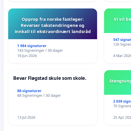
Opprop fra norske fastleger:
Vi vil 
Reverser takstendringene og
innkall til ekstraordinært landsråd
547 signa
126 Signer
1 984 signaturer
143 Signeringer / 30 dager
18 Jun 2026
4 Mar 202
Bevar Fløgstad skule som skole.
Stengning
88 signaturer
88 Signeringer / 30 dager
2 939 sig
70 Signeri
13 Jul 2026
25 Apr 20