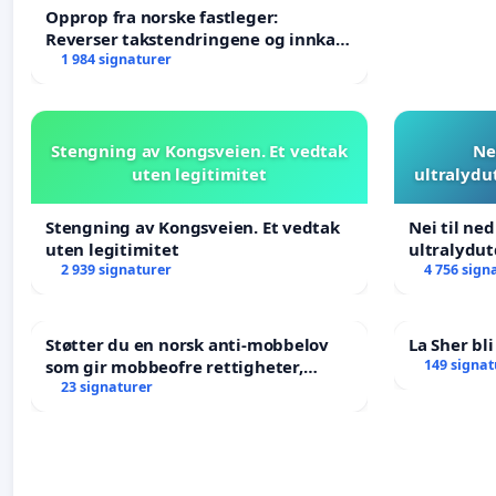
Opprop fra norske fastleger:
Reverser takstendringene og innkall
til ekstraordinært landsråd
1 984 signaturer
Stengning av Kongsveien. Et vedtak
Ne
uten legitimitet
ultralydu
Stengning av Kongsveien. Et vedtak
Nei til ne
uten legitimitet
ultralydu
2 939 signaturer
4 756 sign
Støtter du en norsk anti-mobbelov
La Sher bli
som gir mobbeofre rettigheter,
149 signat
oppreisning og hjelp?
23 signaturer