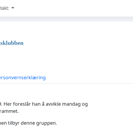
takt:
gsklubben
ersonvernserklæring
9. Her foreslår han å avvikle mandag og
 rammet.
en tilbyr denne gruppen.