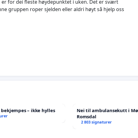
r for dei fleste høydepunktet i uken. Det er svært
nne gruppen roper sjelden eller aldri høyt så hjelp oss
l bekjempes – ikke hylles
Nei til ambulansekutt i Mø
urer
Romsdal
2 803 signaturer