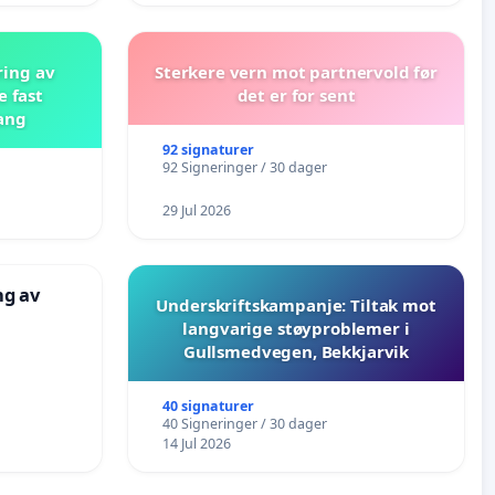
ring av
Sterkere vern mot partnervold før
e fast
det er for sent
ang
92 signaturer
92 Signeringer / 30 dager
29 Jul 2026
ng av
Underskriftskampanje: Tiltak mot
langvarige støyproblemer i
Gullsmedvegen, Bekkjarvik
40 signaturer
40 Signeringer / 30 dager
14 Jul 2026