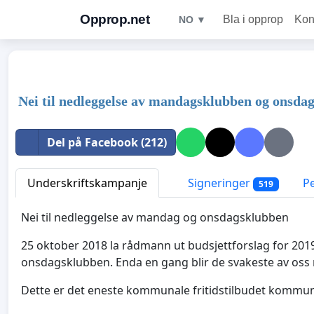
Opprop.net
Bla i opprop
Kon
NO ▼
Nei til nedleggelse av mandagsklubben og onsda
Del på Facebook (212)
Underskriftskampanje
Signeringer
P
519
Nei til nedleggelse av mandag og onsdagsklubben
25 oktober 2018 la rådmann ut budsjettforslag for 201
onsdagsklubben. Enda en gang blir de svakeste av oss
Dette er det eneste kommunale fritidstilbudet kommun