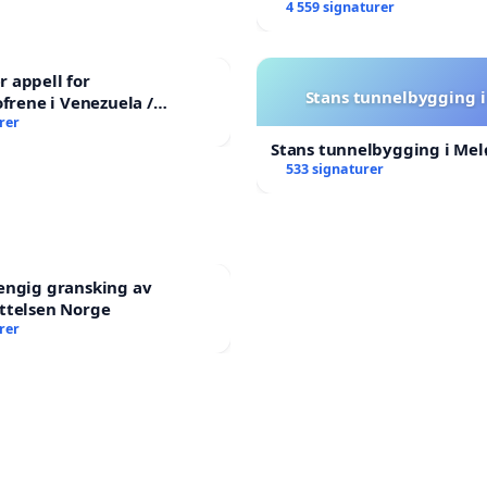
forkastes.
4 559 signaturer
 appell for
Stans tunnelbygging i
ofrene i Venezuela /
ian Appeal for the
rer
 Earthquake Victims
Stans tunnelbygging i Mel
533 signaturer
engig gransking av
ttelsen Norge
rer