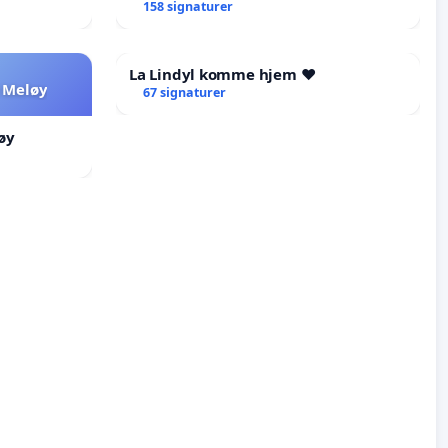
AS ikke skal endres
158 signaturer
La Lindyl komme hjem ❤️
 Meløy
67 signaturer
øy