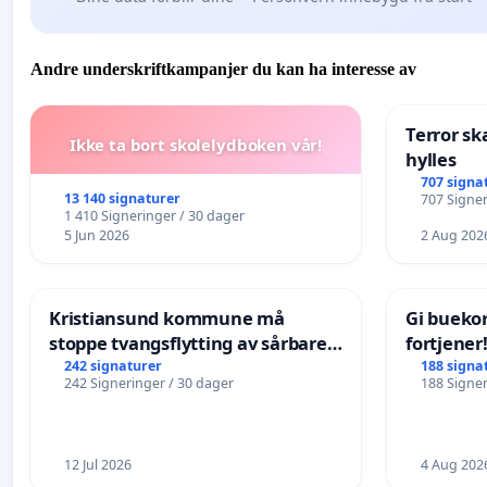
Andre underskriftkampanjer du kan ha interesse av
Terror sk
Ikke ta bort skolelydboken vår!
hylles
707 signa
13 140 signaturer
707 Signer
1 410 Signeringer / 30 dager
5 Jun 2026
2 Aug 202
Kristiansund kommune må
Gi bueko
stoppe tvangsflytting av sårbare
fortjener
eldre
242 signaturer
188 signa
242 Signeringer / 30 dager
188 Signer
12 Jul 2026
4 Aug 202