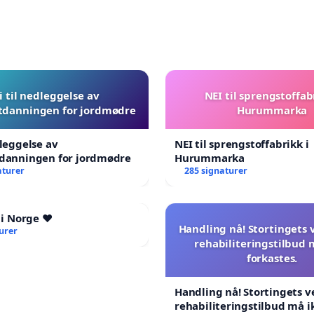
i til nedleggelse av
NEI til sprengstoffab
tdanningen for jordmødre
Hurummarka
dleggelse av
NEI til sprengstoffabrikk i
tdanningen for jordmødre
Hurummarka
aturer
285 signaturer
 i Norge ❤️
Handling nå! Stortingets
urer
rehabiliteringstilbud 
forkastes.
Handling nå! Stortingets 
rehabiliteringstilbud må i