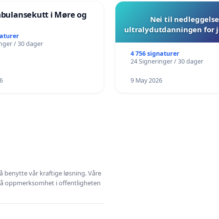
mbulansekutt i Møre og
Nei til nedleggelse
ultralydutdanningen for
naturer
nger / 30 dager
4 756 signaturer
24 Signeringer / 30 dager
6
9 May 2026
å benytte vår kraftige løsning. Våre
 få oppmerksomhet i offentligheten