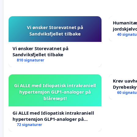
Humanitær
Vi ønsker Storevatnet på
jordskjelv
Sandviksfjellet tilbake
Humanitar
40 signatu
Venezuela
Vi ønsker Storevatnet på
Sandviksfjellet tilbake
810 signaturer
Krev uavh
Gi ALLE med Idiopatisk intrakraniell
Dyrebesky
hypertensjon GLP1-analoger på
60 signatu
blåresept!
Gi ALLE med Idiopatisk intrakraniell
hypertensjon GLP1-analoger på
blåresept!
72 signaturer