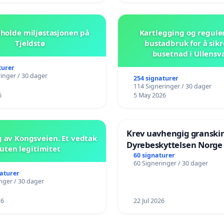
beholde miljøstasjonen på
Kartlegging og regule
Tjeldstø
bustadbruk for å sikr
busetnad i Ullensv
turer
inger / 30 dager
254 signaturer
114 Signeringer / 30 dager
6
5 May 2026
Krev uavhengig granski
 av Kongsveien. Et vedtak
Dyrebeskyttelsen Norge
uten legitimitet
60 signaturer
60 Signeringer / 30 dager
naturer
nger / 30 dager
26
22 Jul 2026