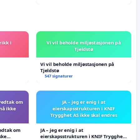
rikk i
Vi vil beholde miljøstasjonen på
Tjeldstø
Vi vil beholde miljøstasjonen på
Tjeldstø
547 signaturer
 vedtak om
JA – jeg er enig i at
må ikke
eierskapsstrukturen i KNIF
Trygghet AS ikke skal endres
vedtak om
JA – jeg er enig i at
kke
eierskapsstrukturen i KNIF Trygghet