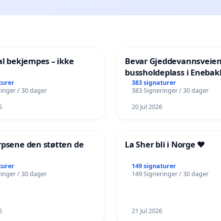
al bekjempes – ikke
Bevar Gjeddevannsveie
bussholdeplass i Enebak
turer
383 signaturer
inger / 30 dager
383 Signeringer / 30 dager
6
20 Jul 2026
rpsene den støtten de
La Sher bli i Norge ❤️
!
turer
149 signaturer
inger / 30 dager
149 Signeringer / 30 dager
6
21 Jul 2026