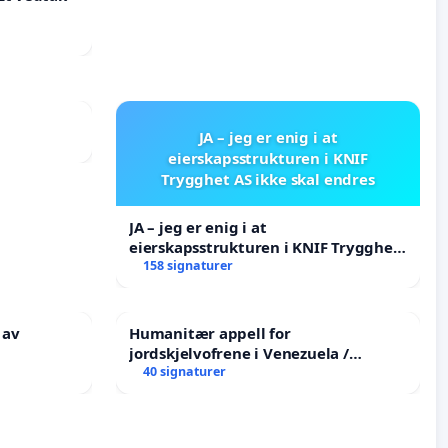
JA – jeg er enig i at
eierskapsstrukturen i KNIF
Trygghet AS ikke skal endres
JA – jeg er enig i at
eierskapsstrukturen i KNIF Trygghet
AS ikke skal endres
158 signaturer
 av
Humanitær appell for
jordskjelvofrene i Venezuela /
Humanitarian Appeal for the
40 signaturer
Venezuela Earthquake Victims