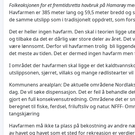
Folkeaksjonen for et
fremtidsretta havbruk på Hamarøy
men
Havfarmen er 385 meter lang og 59,5 meter bredd og sk
de samme utslipp som i tradisjonelt oppdrett, som forspi
Det er heller ingen havfarm. Den skal i teorien ligge ute 
og tilbake da det er dårlig vær store deler av året. Det
være lønnsomt. Derfor vil havfarmen trolig bli liggen
det meste av tiden. Det er dermed ingen havfarm men 
I området der havfarmen skal ligge er det kaldtvannskor
utslippsonen, sjørret, villaks og mange rødlistearter vil 
Kommunens arealplan: De aktuelle områdene Nordlaks øn
dag. De vil søke dispensasjon. Det er feil å behandle det
gjort en full konsekvensutredning. Områdene det er sn
beregnet til fiske, ferdsel, friluftsliv og natur. NFFF- O
tangskjæring
Havfarmen må ikke ta plass på bekostning av andre næring
av havet og havet som et sted for rekreasjon er verdier v