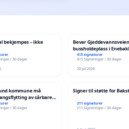
al bekjempes – ikke
Bevar Gjeddevannsveie
bussholdeplass i Enebak
turer
415 signaturer
inger / 30 dager
415 Signeringer / 30 dager
6
20 Jul 2026
nsund kommune må
Signer til støtte for Bak
angsflytting av sårbare
turer
211 signaturer
inger / 30 dager
211 Signeringer / 30 dager