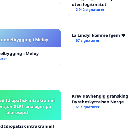
uten legitimitet
2 942 signaturer
La Lindyl komme hjem ❤️
 tunnelbygging i Meløy
67 signaturer
nelbygging i Meløy
urer
Krev uavhengig gransking
ed Idiopatisk intrakraniell
Dyrebeskyttelsen Norge
nsjon GLP1-analoger på
61 signaturer
blåresept!
d Idiopatisk intrakraniell