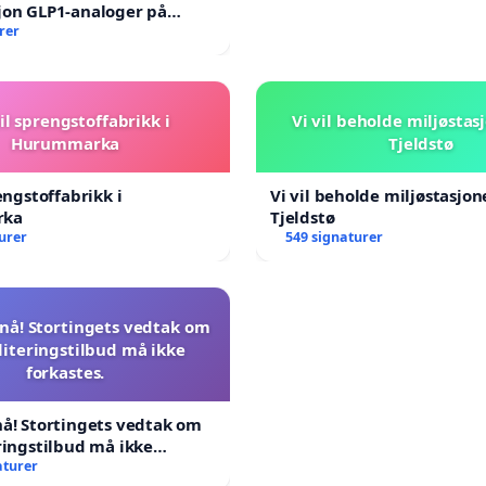
jon GLP1-analoger på
rer
il sprengstoffabrikk i
Vi vil beholde miljøstas
Hurummarka
Tjeldstø
engstoffabrikk i
Vi vil beholde miljøstasjo
rka
Tjeldstø
urer
549 signaturer
nå! Stortingets vedtak om
literingstilbud må ikke
forkastes.
å! Stortingets vedtak om
ringstilbud må ikke
aturer