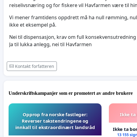
reiselivsnæring og for fiskere vil Havfarmen være til h
Vi mener framtidens oppdrett må ha null rømming, null 
ikke et eksempel på.
Nei til dispensasjon, krav om full konsekvensutredning
Ja til lukka anlegg, nei til Havfarmen
Kontakt forfatteren
Underskriftskampanjer som er promotert av andre brukere
Opprop fra norske fastleger:
Ikke ta
Reverser takstendringene og
innkall til ekstraordinært landsråd
Ikke ta bo
13 155 sig