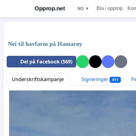
Opprop.net
Bla i opprop
Kon
NO ▼
Nei til havfarm på Hamarøy
Del på Facebook (569)
Underskriftskampanje
Signeringer
P
411