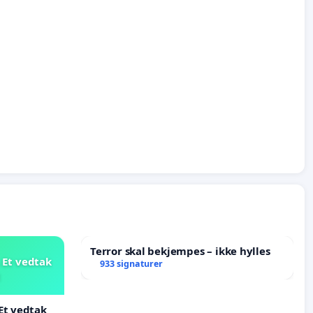
Terror skal bekjempes – ikke hylles
 Et vedtak
933 signaturer
t
Et vedtak