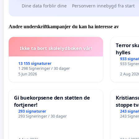
Dine data forblir dine
Personvern innebygd fra start
Andre underskriftkampanjer du kan ha interesse av
Terror sk
Ikke ta bort skolelydboken vår!
hylles
933 signa
13 155 signaturer
933 Signer
1 298 Signeringer / 30 dager
5 Jun 2026
2 Aug 202
Gi buekorpsene den støtten de
Kristia
fortjener!
stoppe tv
eldre
293 signaturer
243 signa
293 Signeringer / 30 dager
243 Signer