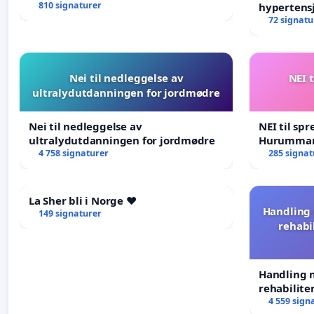
810 signaturer
hypertens
blåresept!
72 signatu
Nei til nedleggelse av
NEI t
ultralydutdanningen for jordmødre
Nei til nedleggelse av
NEI til spr
ultralydutdanningen for jordmødre
Hurumma
4 758 signaturer
285 signat
La Sher bli i Norge ❤️
Handling 
149 signaturer
rehabi
Handling n
rehabilite
forkastes.
4 559 sign