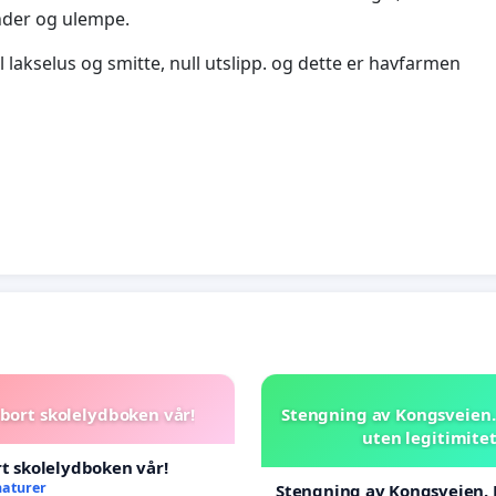
inder og ulempe.
lakselus og smitte, null utslipp. og dette er havfarmen
 bort skolelydboken vår!
Stengning av Kongsveien.
uten legitimite
rt skolelydboken vår!
naturer
Stengning av Kongsveien. 