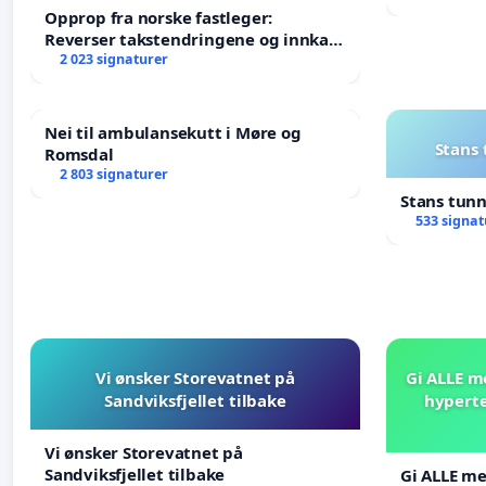
Opprop fra norske fastleger:
Reverser takstendringene og innkall
til ekstraordinært landsråd
2 023 signaturer
Nei til ambulansekutt i Møre og
Stans
Romsdal
2 803 signaturer
Stans tun
533 signat
Vi ønsker Storevatnet på
Gi ALLE m
Sandviksfjellet tilbake
hyperte
Vi ønsker Storevatnet på
Sandviksfjellet tilbake
Gi ALLE me