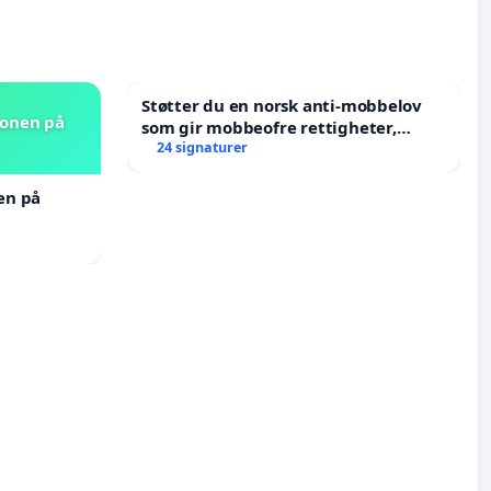
Støtter du en norsk anti-mobbelov
jonen på
som gir mobbeofre rettigheter,
oppreisning og hjelp?
24 signaturer
nen på