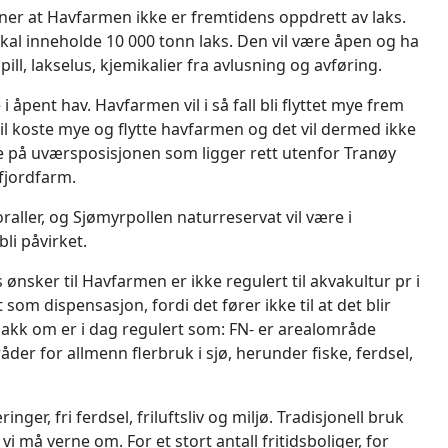
er at Havfarmen ikke er fremtidens oppdrett av laks.
al inneholde 10 000 tonn laks. Den vil være åpen og ha
ll, lakselus, kjemikalier fra avlusning og avføring.
i åpent hav. Havfarmen vil i så fall bli flyttet mye frem
 vil koste mye og flytte havfarmen og det vil dermed ikke
de på uværsposisjonen som ligger rett utenfor Tranøy
fjordfarm.
aller, og Sjømyrpollen naturreservat vil være i
bli påvirket.
sker til Havfarmen er ikke regulert til akvakultur pr i
 som dispensasjon, fordi det fører ikke til at det blir
akk om er i dag regulert som: FN- er arealområde
mråder for allmenn flerbruk i sjø, herunder fiske, ferdsel,
er, fri ferdsel, friluftsliv og miljø. Tradisjonell bruk
i må verne om. For et stort antall fritidsboliger, for