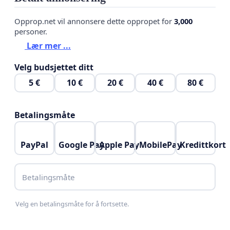
Opprop.net vil annonsere dette oppropet for
3,000
personer.
Lær mer ...
Velg budsjettet ditt
5 €
10 €
20 €
40 €
80 €
Betalingsmåte
PayPal
Google Pay
Apple Pay
MobilePay
Kredittkort
Betalingsmåte
Velg en betalingsmåte for å fortsette.