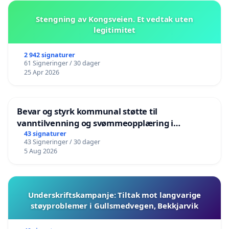
Stengning av Kongsveien. Et vedtak uten
legitimitet
2 942 signaturer
61 Signeringer / 30 dager
25 Apr 2026
Bevar og styrk kommunal støtte til
vanntilvenning og svømmeopplæring i
barnehagene i Haugesund
43 signaturer
43 Signeringer / 30 dager
5 Aug 2026
Underskriftskampanje: Tiltak mot langvarige
støyproblemer i Gullsmedvegen, Bekkjarvik