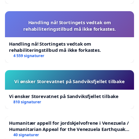
Handling nå! Stortingets vedtak om
rehabiliteringstilbud må ikke forkastes.
Handling nå! Stortingets vedtak om
rehabiliteringstilbud må ikke forkastes.
4 559 signaturer
Vi ønsker Storevatnet på Sandviksfjellet tilbake
Vi ønsker Storevatnet på Sandviksfjellet tilbake
810 signaturer
Humanitær appell for jordskjelvofrene i Venezuela /
Humanitarian Appeal for the Venezuela Earthquake
Victims
40 signaturer