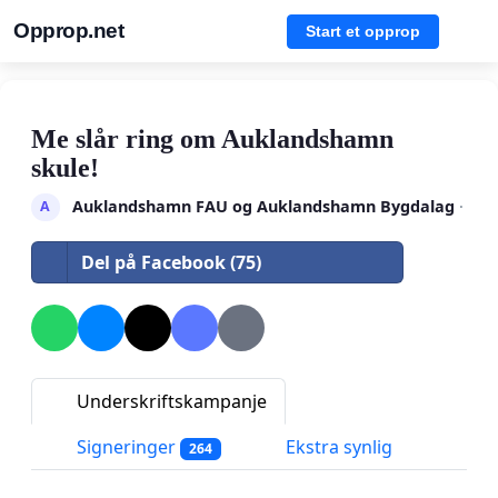
Opprop.net
Start et opprop
Me slår ring om Auklandshamn
skule!
Auklandshamn FAU og Auklandshamn Bygdalag
·
A
Del på Facebook (75)
Underskriftskampanje
Signeringer
Ekstra synlig
264