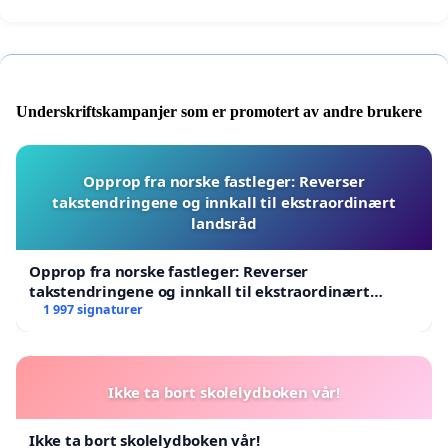
Underskriftskampanjer som er promotert av andre brukere
Opprop fra norske fastleger: Reverser
takstendringene og innkall til ekstraordinært
landsråd
Opprop fra norske fastleger: Reverser
takstendringene og innkall til ekstraordinært
landsråd
1 997 signaturer
Ikke ta bort skolelydboken vår!
Ikke ta bort skolelydboken vår!