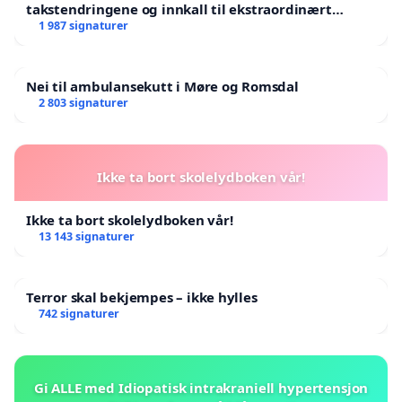
takstendringene og innkall til ekstraordinært
landsråd
1 987 signaturer
Nei til ambulansekutt i Møre og Romsdal
2 803 signaturer
Ikke ta bort skolelydboken vår!
Ikke ta bort skolelydboken vår!
13 143 signaturer
Terror skal bekjempes – ikke hylles
742 signaturer
Gi ALLE med Idiopatisk intrakraniell hypertensjon