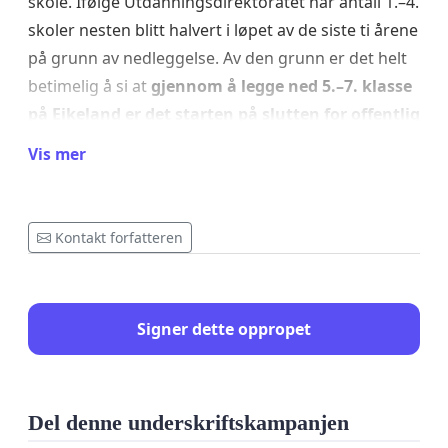
skole. Ifølge Utdanningsdirektoratet har antall 1.–4.
skoler nesten blitt halvert i løpet av de siste ti årene
på grunn av nedleggelse. Av den grunn er det helt
betimelig å si at
gjennom å legge ned 5.–7. klasse
på Eikeland er det starten på slutten for offentlig
skole på Hægeland.
Vis mer
Fremtiden til Eikeland oppvekstsenter avgjøres i
kommunestyre 12.desember,
nå er tiden for å
Kontakt forfatteren
handle!
Nå må vi samle oss rundt skolen, og
kjempe vår sak.
For denne skolen er mer enn bare et sted for
Signer dette oppropet
undervisning. Det er et levende midtpunkt for hele
bygda, et sted hvor barna vokser opp i trygghet, og
hvor alle i lokalsamfunnet møtes. Eikeland
Del denne underskriftskampanjen
oppvekstsenter er vel så viktig for sitt nærmiljø,