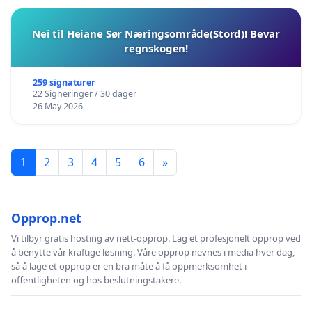
Nei til Heiane Sør Næringsområde(Stord)! Bevar
regnskogen!
259 signaturer
22 Signeringer / 30 dager
26 May 2026
1
2
3
4
5
6
»
Opprop.net
Vi tilbyr gratis hosting av nett-opprop. Lag et profesjonelt opprop ved
å benytte vår kraftige løsning. Våre opprop nevnes i media hver dag,
så å lage et opprop er en bra måte å få oppmerksomhet i
offentligheten og hos beslutningstakere.