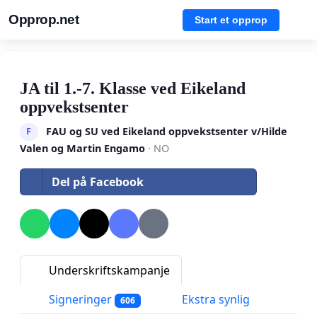
Opprop.net
Start et opprop
JA til 1.-7. Klasse ved Eikeland
oppvekstsenter
FAU og SU ved Eikeland oppvekstsenter v/Hilde
F
Valen og Martin Engamo
· NO
Del på Facebook
Underskriftskampanje
Signeringer
Ekstra synlig
606