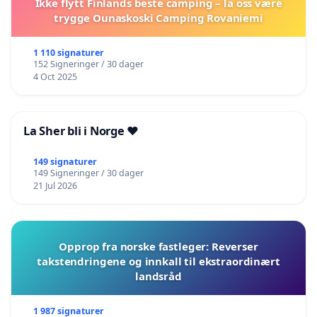
Ikke flytt Finlands beste camping – la oss være
trygge Ounaskoski Camping Rovaniemi
1 110 signaturer
152 Signeringer / 30 dager
4 Oct 2025
La Sher bli i Norge ❤️
149 signaturer
149 Signeringer / 30 dager
21 Jul 2026
Opprop fra norske fastleger: Reverser
takstendringene og innkall til ekstraordinært
landsråd
1 987 signaturer