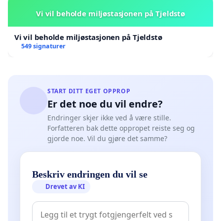
Vi vil beholde miljøstasjonen på Tjeldstø
Naturområdet vårt e med andre ord te stor glede for 
Vi vil beholde miljøstasjonen på Tjeldstø
549 signaturer
Men av ein eller aen grunn har kommunen tenkt å forb
«Forbedring» som i å kjøra inn maskineri og verktøy for å
START DITT EGET OPPROP
Er det noe du vil endre?
dagsturhytta og laga frisbee-golfbane. Vel og merka m
benyttelse og te allemanns glede. Det e ingenting å sei 
Endringer skjer ikke ved å være stille.
Forfatteren bak dette oppropet reiste seg og
gjorde noe. Vil du gjøre det samme?
Men så lure jo eg på koffår. -For eg meine jo at naturen
som det allerede e. -Men så e jo eg kanhenda bare h
Beskriv endringen du vil se
Drevet av KI
ska diskutera og krangla på absolutt alt…