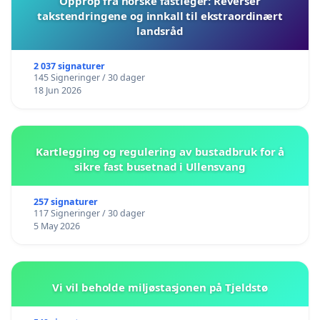
Opprop fra norske fastleger: Reverser
takstendringene og innkall til ekstraordinært
landsråd
Istedetfor et elska område med ein enorme variasjon av
2 037 signaturer
samklang som ivaretar og bevare: så e eg redde for at m
145 Signeringer / 30 dager
irritasjonsmoment med uvettig bruk, hærverk, støy og
18 Jun 2026
igangsette det uten at adle røster får bli hørt på ein sk
variabler blir konkretisert og diskutert; så e det ei fatti
«ka va det eg sa».
Kartlegging og regulering av bustadbruk for å
sikre fast busetnad i Ullensvang
Då e det jo allerede forseint ligavel, ikkje sant.
257 signaturer
117 Signeringer / 30 dager
5 May 2026
Vi vil beholde miljøstasjonen på Tjeldstø