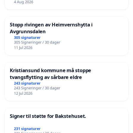
4 Aug 2026
Og ka med insektsliv og dyreliv når me ska forbedra de
fisk og fugl og øyenstikkere i adle farger og størrelser.
når me rulle maskinane våre inn på området og forbedre
Stopp rivingen av Heimvernshytta i
åpenbare- forbedringsbehov?
Avgrunnsdalen
305 signaturer
305 Signeringer / 30 dager
11 Jul 2026
Det virke på meg som om det e hopt bukk øve eindel ret
naturlige områder, og at prosjektet bære preg av hyrten
Kristiansund kommune må stoppe
tvangsflytting av sårbare eldre
243 signaturer
243 Signeringer / 30 dager
Og nettopp derfor må det vær lov å spørr. Og ikkje m
12 Jul 2026
har tenkt igjønå adle scenarioer og ligavel endt opp me
nødvendigt.
Signer til støtte for Bakstehuset.
231 signaturer