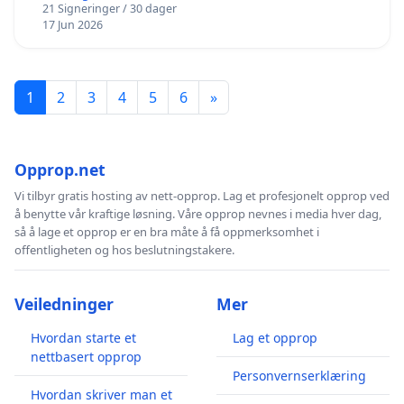
21 Signeringer / 30 dager
17 Jun 2026
1
2
3
4
5
6
»
Opprop.net
Vi tilbyr gratis hosting av nett-opprop. Lag et profesjonelt opprop ved
å benytte vår kraftige løsning. Våre opprop nevnes i media hver dag,
så å lage et opprop er en bra måte å få oppmerksomhet i
offentligheten og hos beslutningstakere.
Veiledninger
Mer
Hvordan starte et
Lag et opprop
nettbasert opprop
Personvernserklæring
Hvordan skriver man et