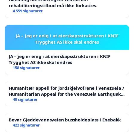
rehabiliteringstilbud må ikke forkastes.
4 559 signaturer
En frisbeegolfbane må også skaleres til omkringliggen
i dette tilfellet for eksempel begrenses til et mindre o
JA – jeg er enig i at eierskapsstrukturen i KNIF
som beskrevet over er gjennomført. Det bes også om a
Trygghet AS ikke skal endres
barnehagene involveres i prosessen.
JA – jeg er enig i at eierskapsstrukturen i KNIF
Trygghet AS ikke skal endres
158 signaturer
https://www.regjeringen.no/no/dokumenter/-20-1--
anmodning-om-tolkingsuttalelse---pbl--
20-1-1.-ledd
anlegg/id2609600/#_ftn1
Humanitær appell for jordskjelvofrene i Venezuela /
Humanitarian Appeal for the Venezuela Earthquake
https://amerikanskeidretter.no/disksport/
Victims
40 signaturer
https://opengov.360online.com/Meetings/randabe
agendaItemId=201221
https://www.gbnett.no/sjur-og-tjol-vil-i-gang-a-by
Bevar Gjeddevannsveien bussholdeplass i Enebakk
fagansvarlig-har-innsigelser-kan-varetil-fare-for-t
422 signaturer