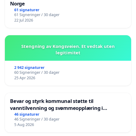
Norge
61 signaturer
61 Signeringer / 30 dager
22 Jul 2026
Stengning av Kongsveien. Et vedtak uten
legitimitet
2 942 signaturer
60 Signeringer / 30 dager
25 Apr 2026
Bevar og styrk kommunal støtte til
vanntilvenning og svømmeopplæring i
barnehagene i Haugesund
46 signaturer
46 Signeringer / 30 dager
5 Aug 2026