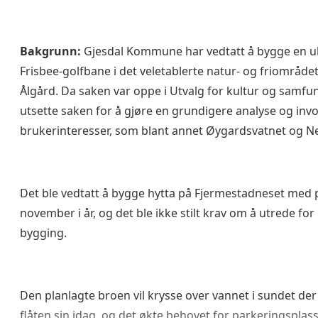
Bakgrunn:
Gjesdal Kommune har vedtatt å bygge en u
Frisbee-golfbane i det veletablerte natur- og friområd
Ålgård. Da saken var oppe i Utvalg for kultur og samfun
utsette saken for å gjøre en grundigere analyse og inv
brukerinteresser, som blant annet Øygardsvatnet og N
Det ble vedtatt å bygge hytta på Fjermestadneset med p
november i år, og det ble ikke stilt krav om å utrede fo
bygging.
Den planlagte broen vil krysse over vannet i sundet d
flåten sin idag, og det økte behovet for parkeringsplass