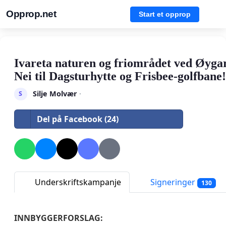
Opprop.net
Start et opprop
Ivareta naturen og friområdet ved Øyga
Nei til Dagsturhytte og Frisbee-golfbane!
Silje Molvær
·
S
Del på Facebook (24)
Underskriftskampanje
Signeringer
130
INNBYGGERFORSLAG: