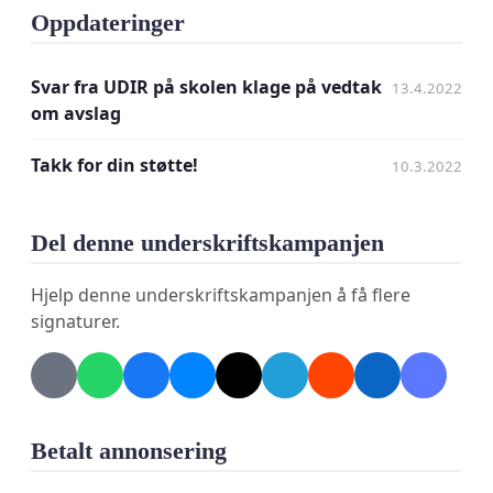
høy kvalitet for de elevene i fylket som ønsker seg
Oppdateringer
en slik utdanning! Også for næringslivet er det
viktige med et skoletilbud til barn av arbeidstakere
Svar fra UDIR på skolen klage på vedtak
13.4.2022
som kommer flyttende til regionen. Om du er enig
om avslag
med oss så skriv under dette oppropet. Vi setter
pris på din støtte!
Takk for din støtte!
10.3.2022
Del denne underskriftskampanjen
Hjelp denne underskriftskampanjen å få flere
signaturer.
Betalt annonsering