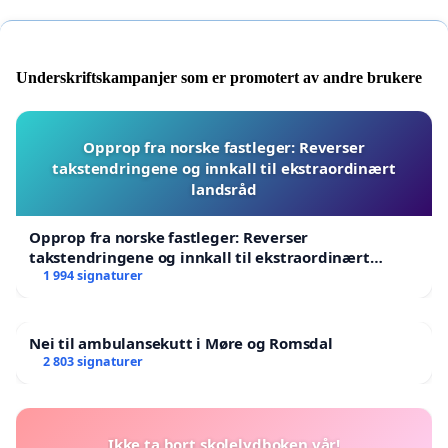
Underskriftskampanjer som er promotert av andre brukere
Opprop fra norske fastleger: Reverser
takstendringene og innkall til ekstraordinært
landsråd
Opprop fra norske fastleger: Reverser
takstendringene og innkall til ekstraordinært
landsråd
1 994 signaturer
Nei til ambulansekutt i Møre og Romsdal
2 803 signaturer
Ikke ta bort skolelydboken vår!