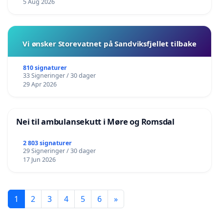
5 Aug 2026
Vi ønsker Storevatnet på Sandviksfjellet tilbake
810 signaturer
33 Signeringer / 30 dager
29 Apr 2026
Nei til ambulansekutt i Møre og Romsdal
2 803 signaturer
29 Signeringer / 30 dager
17 Jun 2026
1
2
3
4
5
6
»