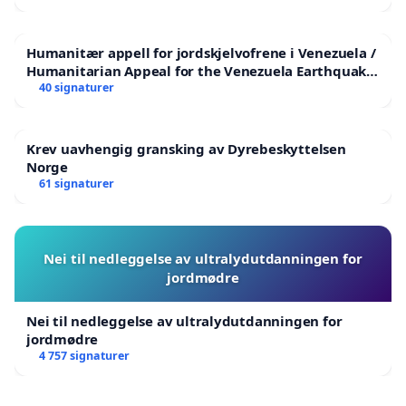
Humanitær appell for jordskjelvofrene i Venezuela /
Humanitarian Appeal for the Venezuela Earthquake
Victims
40 signaturer
Krev uavhengig gransking av Dyrebeskyttelsen
Norge
61 signaturer
Nei til nedleggelse av ultralydutdanningen for
jordmødre
Nei til nedleggelse av ultralydutdanningen for
jordmødre
4 757 signaturer