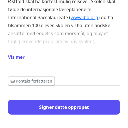
Østfold skal ha kortest mulig reisevei. Skolen skal
følge de internasjonale læreplanene til
International Baccalaureate (
www.ibo.org
) og ha
tilsammen 100 elever. Skolen vil ha utenlandske
ansatte med engelsk som morsmål, og tilby et
faglig krevende program av høy kvalitet;
"International Baccalaureate Diploma Programme".
Vis mer
Skolen vil forberede elever til studier og arbeid i
utlandet. Skolen er åpen for alle elever.
Utdanningsdirektoratet har godkjent søknaden på
Kontakt forfatteren
alle punkter, men allikevel avslått søknaden kun
med den begrunnelse av at det ikke er behov for
skolen i Østfold.
Signer dette oppropet
Vi mener det motsatte er tilfelle, at det er stort
behov for en internasjonal videregående skole av