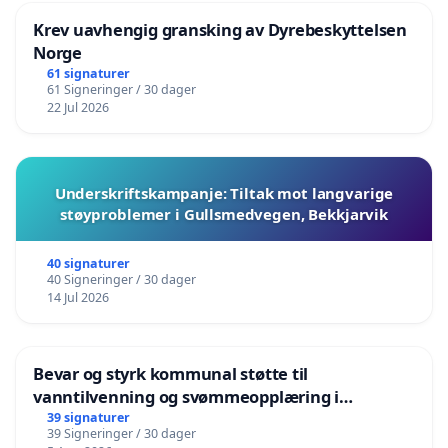
Krev uavhengig gransking av Dyrebeskyttelsen
Norge
61 signaturer
61 Signeringer / 30 dager
22 Jul 2026
Underskriftskampanje: Tiltak mot langvarige
støyproblemer i Gullsmedvegen, Bekkjarvik
40 signaturer
40 Signeringer / 30 dager
14 Jul 2026
Bevar og styrk kommunal støtte til
vanntilvenning og svømmeopplæring i
barnehagene i Haugesund
39 signaturer
39 Signeringer / 30 dager