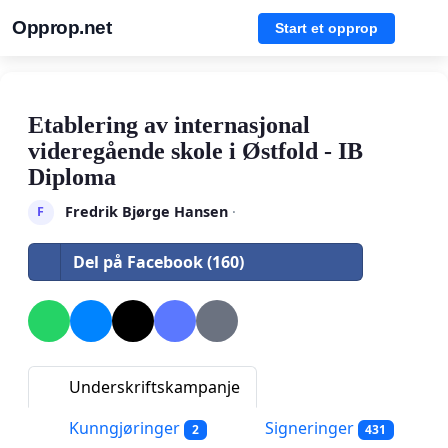
Opprop.net
Start et opprop
Etablering av internasjonal
videregående skole i Østfold - IB
Diploma
Fredrik Bjørge Hansen
·
F
Del på Facebook (160)
Underskriftskampanje
Kunngjøringer
Signeringer
2
431