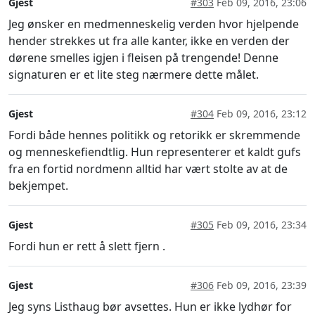
Gjest
#303
Feb 09, 2016, 23:06
Jeg ønsker en medmenneskelig verden hvor hjelpende
hender strekkes ut fra alle kanter, ikke en verden der
dørene smelles igjen i fleisen på trengende! Denne
signaturen er et lite steg nærmere dette målet.
Gjest
#304
Feb 09, 2016, 23:12
Fordi både hennes politikk og retorikk er skremmende
og menneskefiendtlig. Hun representerer et kaldt gufs
fra en fortid nordmenn alltid har vært stolte av at de
bekjempet.
Gjest
#305
Feb 09, 2016, 23:34
Fordi hun er rett å slett fjern .
Gjest
#306
Feb 09, 2016, 23:39
Jeg syns Listhaug bør avsettes. Hun er ikke lydhør for