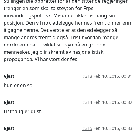
Stillingen ble opprettet for at den sittende regjeringen
trenger en som skal ta støyten for Frps
innvandringspolitikk. Misunner ikke Listhaug sin
posisjon. Den vil nok ødelegge hennes fremtid mer enn
å gagne henne. Det verste er at den ødelegger så
mange andres fremtid også. Trist hvordan mange
nordmenn har utviklet sitt syn på en gruppe
mennesker. Jeg blir skremt av nasjonalistisk
propaganda. Vi har vært der før.
Gjest
#313
Feb 10, 2016, 00:31
hun er en so
Gjest
#314
Feb 10, 2016, 00:32
Listhaug er dust.
Gjest
#315
Feb 10, 2016, 00:33