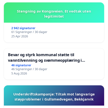
Stengning av Kongsveien. Et vedtak uten
legitimitet
2 942 signaturer
61 Signeringer / 30 dager
25 Apr 2026
Bevar og styrk kommunal støtte til
vanntilvenning og svømmeopplæring i
barnehagene i Haugesund
46 signaturer
46 Signeringer / 30 dager
5 Aug 2026
Underskriftskampanje: Tiltak mot langvarige
støyproblemer i Gullsmedvegen, Bekkjarvik