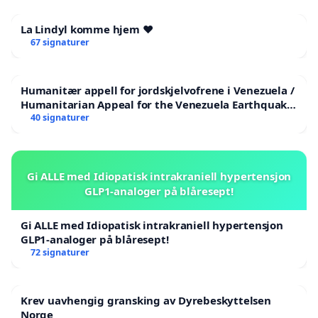
La Lindyl komme hjem ❤️
67 signaturer
Humanitær appell for jordskjelvofrene i Venezuela /
Humanitarian Appeal for the Venezuela Earthquake
Victims
40 signaturer
Gi ALLE med Idiopatisk intrakraniell hypertensjon
GLP1-analoger på blåresept!
Gi ALLE med Idiopatisk intrakraniell hypertensjon
GLP1-analoger på blåresept!
72 signaturer
Krev uavhengig gransking av Dyrebeskyttelsen
Norge