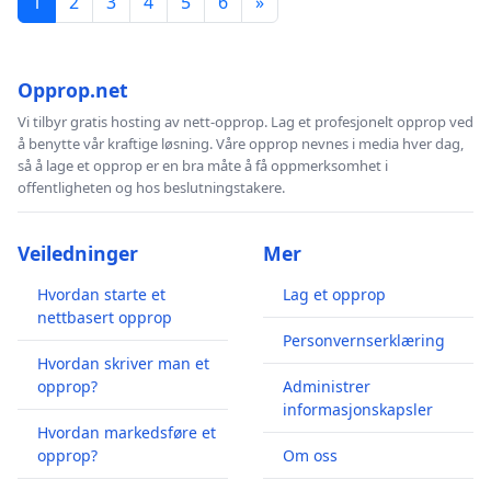
1
2
3
4
5
6
»
Opprop.net
Vi tilbyr gratis hosting av nett-opprop. Lag et profesjonelt opprop ved
å benytte vår kraftige løsning. Våre opprop nevnes i media hver dag,
så å lage et opprop er en bra måte å få oppmerksomhet i
offentligheten og hos beslutningstakere.
Veiledninger
Mer
Hvordan starte et
Lag et opprop
nettbasert opprop
Personvernserklæring
Hvordan skriver man et
opprop?
Administrer
informasjonskapsler
Hvordan markedsføre et
opprop?
Om oss