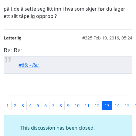
på tide å sette seg litt inn i hva som skjer før du lager
ett slit tåpelig opprop ?
Latterlig
#325
Feb 10, 2016, 05:24
Re: Re:
#66: - Re:
1
2
3
4
5
6
7
8
9
10
11
12
13
14
15
This discussion has been closed.