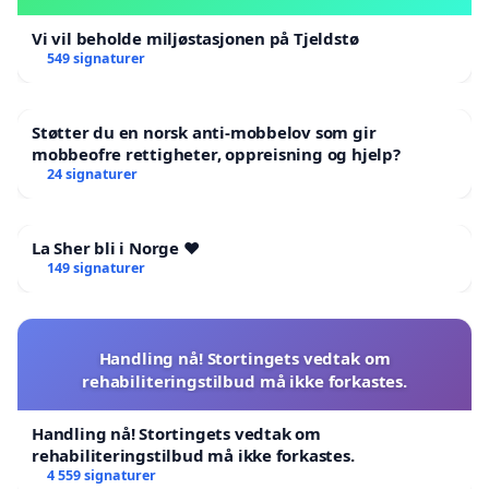
Vi vil beholde miljøstasjonen på Tjeldstø
549 signaturer
Støtter du en norsk anti-mobbelov som gir
mobbeofre rettigheter, oppreisning og hjelp?
24 signaturer
La Sher bli i Norge ❤️
149 signaturer
Handling nå! Stortingets vedtak om
rehabiliteringstilbud må ikke forkastes.
Handling nå! Stortingets vedtak om
rehabiliteringstilbud må ikke forkastes.
4 559 signaturer