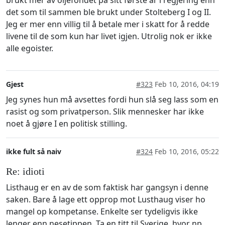
brukt mer av oljefondet på sitt første år i regjering enn
det som til sammen ble brukt under Stolteberg I og II.
Jeg er mer enn villig til å betale mer i skatt for å redde
livene til de som kun har livet igjen. Utrolig nok er ikke
alle egoister.
Gjest
#323
Feb 10, 2016, 04:19
Jeg synes hun må avsettes fordi hun slå seg lass som en
rasist og som privatperson. Slik mennesker har ikke
noet å gjøre I en politisk stilling.
ikke fult så naiv
#324
Feb 10, 2016, 05:22
Re: idioti
Listhaug er en av de som faktisk har gangsyn i denne
saken. Bare å lage ett opprop mot Lusthaug viser ho
mangel op kompetanse. Enkelte ser tydeligvis ikke
lenger enn nesetippen. Ta en titt til Sverige, hvor np