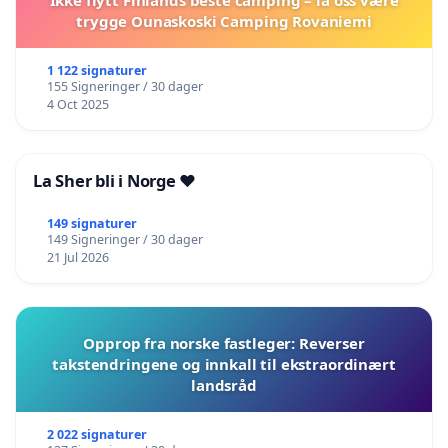
trygge Ounaskoski Camping Rovaniemi
1 122 signaturer
155 Signeringer / 30 dager
4 Oct 2025
La Sher bli i Norge ❤️
149 signaturer
149 Signeringer / 30 dager
21 Jul 2026
Opprop fra norske fastleger: Reverser
takstendringene og innkall til ekstraordinært
landsråd
2 022 signaturer