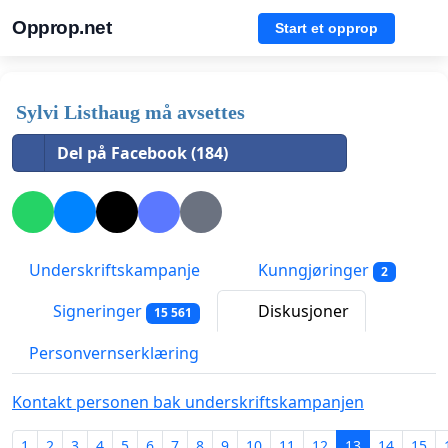
Opprop.net
Start et opprop
Sylvi Listhaug må avsettes
Del på Facebook (184)
Underskriftskampanje
Kunngjøringer
2
Signeringer
Diskusjoner
15 561
Personvernserklæring
Kontakt personen bak underskriftskampanjen
1
2
3
4
5
6
7
8
9
10
11
12
13
14
15