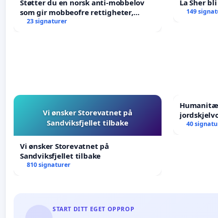
Støtter du en norsk anti-mobbelov
La Sher bli
som gir mobbeofre rettigheter,
149 signat
oppreisning og hjelp?
23 signaturer
Humanitær
Vi ønsker Storevatnet på
jordskjelv
Sandviksfjellet tilbake
Humanitar
40 signatu
Venezuela
Vi ønsker Storevatnet på
Sandviksfjellet tilbake
810 signaturer
START DITT EGET OPPROP