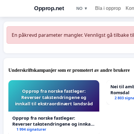
Opprop.net
Bla i opprop
Kon
NO ▼
En påkrevd parameter mangler. Vennligst gå tilbake ti
Underskriftskampanjer som er promotert av andre brukere
Nei til am
Opprop fra norske fastleger:
Romsdal
Reverser takstendringene og
2 803 sign
innkall til ekstraordinært landsråd
Opprop fra norske fastleger:
Reverser takstendringene og innkall
til ekstraordinært landsråd
1 994 signaturer