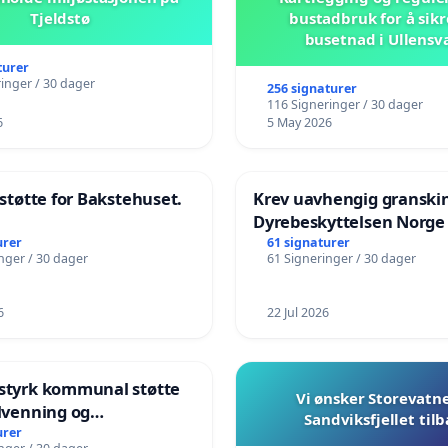
Tjeldstø
bustadbruk for å sikr
busetnad i Ullensv
turer
inger / 30 dager
256 signaturer
116 Signeringer / 30 dager
6
5 May 2026
l støtte for Bakstehuset.
Krev uavhengig granski
Dyrebeskyttelsen Norge
urer
61 signaturer
nger / 30 dager
61 Signeringer / 30 dager
6
22 Jul 2026
 styrk kommunal støtte
Vi ønsker Storevatn
ilvenning og
Sandviksfjellet til
plæring i barnehagene
urer