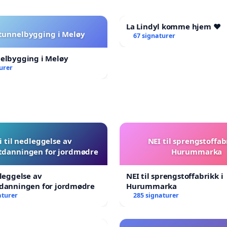
La Lindyl komme hjem ❤️
 tunnelbygging i Meløy
67 signaturer
nelbygging i Meløy
urer
i til nedleggelse av
NEI til sprengstoffab
tdanningen for jordmødre
Hurummarka
dleggelse av
NEI til sprengstoffabrikk i
tdanningen for jordmødre
Hurummarka
aturer
285 signaturer