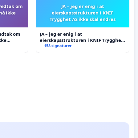
 vedtak om
JA – jeg er enig i at
må ikke
eierskapsstrukturen i KNIF
Trygghet AS ikke skal endres
vedtak om
JA – jeg er enig i at
kke
eierskapsstrukturen i KNIF Trygghet
AS ikke skal endres
158 signaturer