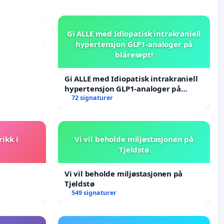
Gi ALLE med Idiopatisk intrakraniell
hypertensjon GLP1-analoger på
blåresept!
Gi ALLE med Idiopatisk intrakraniell
hypertensjon GLP1-analoger på
blåresept!
72 signaturer
rikk i
Vi vil beholde miljøstasjonen på
Tjeldstø
Vi vil beholde miljøstasjonen på
Tjeldstø
549 signaturer