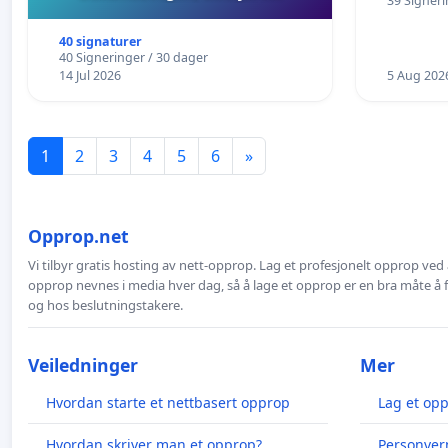
39 Signeri
i Hauges
40 signaturer
40 Signeringer / 30 dager
14 Jul 2026
5 Aug 202
1
2
3
4
5
6
»
Opprop.net
Vi tilbyr gratis hosting av nett-opprop. Lag et profesjonelt opprop ved 
opprop nevnes i media hver dag, så å lage et opprop er en bra måte å
og hos beslutningstakere.
Veiledninger
Mer
Hvordan starte et nettbasert opprop
Lag et op
Hvordan skriver man et opprop?
Personver