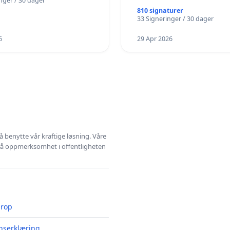
nger / 30 dager
und
810 signaturer
33 Signeringer / 30 dager
6
29 Apr 2026
å benytte vår kraftige løsning. Våre
 få oppmerksomhet i offentligheten
prop
nserklæring