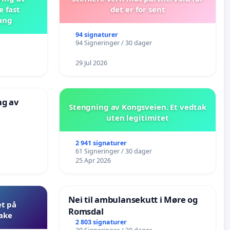
e fast
det er for sent
ang
94 signaturer
94 Signeringer / 30 dager
29 Jul 2026
ng av
Stengning av Kongsveien. Et vedtak
uten legitimitet
2 941 signaturer
61 Signeringer / 30 dager
25 Apr 2026
Nei til ambulansekutt i Møre og
et på
Romsdal
bake
2 803 signaturer