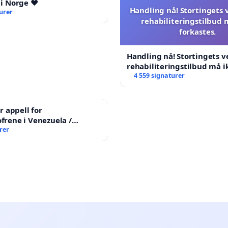
 i Norge ❤️
Handling nå! Stortingets
urer
rehabiliteringstilbud 
forkastes.
Handling nå! Stortingets 
rehabiliteringstilbud må i
forkastes.
4 559 signaturer
 appell for
ofrene i Venezuela /
ian Appeal for the
rer
 Earthquake Victims