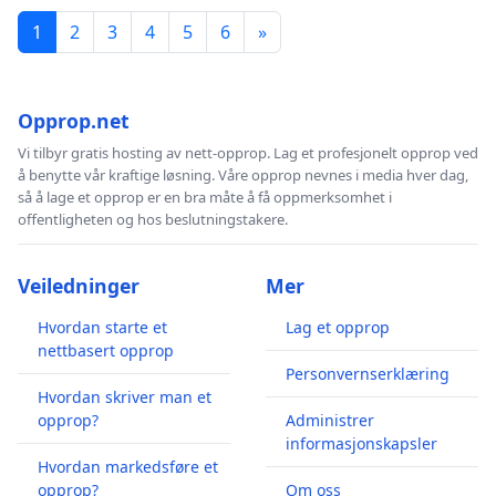
1
2
3
4
5
6
»
Opprop.net
Vi tilbyr gratis hosting av nett-opprop. Lag et profesjonelt opprop ved
å benytte vår kraftige løsning. Våre opprop nevnes i media hver dag,
så å lage et opprop er en bra måte å få oppmerksomhet i
offentligheten og hos beslutningstakere.
Veiledninger
Mer
Hvordan starte et
Lag et opprop
nettbasert opprop
Personvernserklæring
Hvordan skriver man et
opprop?
Administrer
informasjonskapsler
Hvordan markedsføre et
opprop?
Om oss