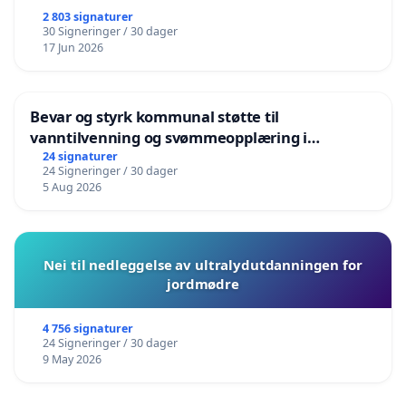
2 803 signaturer
30 Signeringer / 30 dager
17 Jun 2026
Bevar og styrk kommunal støtte til
vanntilvenning og svømmeopplæring i
barnehagene i Haugesund
24 signaturer
24 Signeringer / 30 dager
5 Aug 2026
Nei til nedleggelse av ultralydutdanningen for
jordmødre
4 756 signaturer
24 Signeringer / 30 dager
9 May 2026