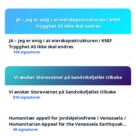
JA – jeg er enig i at eierskapsstrukturen i KNIF
Trygghet AS ikke skal endres
JA – jeg er enig i at eierskapsstrukturen i KNIF
Trygghet AS ikke skal endres
158 signaturer
Vi ønsker Storevatnet på Sandviksfjellet tilbake
Vi ønsker Storevatnet på Sandviksfjellet tilbake
810 signaturer
Humanitær appell for jordskjelvofrene i Venezuela /
Humanitarian Appeal for the Venezuela Earthquake
Victims
40 signaturer