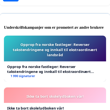
Underskriftskampanjer som er promotert av andre brukere
Opprop fra norske fastleger: Reverser
takstendringene og innkall til ekstraordinært
landsråd
Opprop fra norske fastleger: Reverser
takstendringene og innkall til ekstraordinært
landsråd
1 990 signaturer
Ikke ta bort skolelydboken vår!
Ikke ta bort skolelydboken vår!