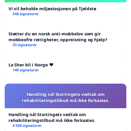
Vi vil beholde miljøstasjonen på Tjeldstø
548 signaturer
Støtter du en norsk anti-mobbelov som gir
mobbeofre rettigheter, oppreisning og hjelp?
23 signaturer
La Sher bli i Norge ❤️
149 signaturer
Handling nå! Stortingets vedtak om
rehabiliteringstilbud må ikke forkastes.
Handling nå! Stortingets vedtak om
rehabiliteringstilbud må ikke forkastes.
4 559 signaturer