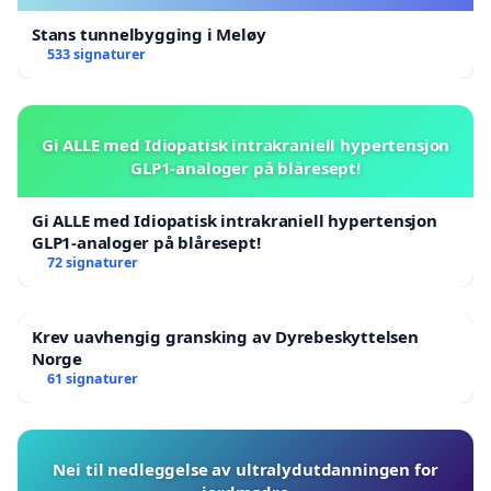
Stans tunnelbygging i Meløy
533 signaturer
Gi ALLE med Idiopatisk intrakraniell hypertensjon
GLP1-analoger på blåresept!
Gi ALLE med Idiopatisk intrakraniell hypertensjon
GLP1-analoger på blåresept!
72 signaturer
Krev uavhengig gransking av Dyrebeskyttelsen
Norge
61 signaturer
Nei til nedleggelse av ultralydutdanningen for