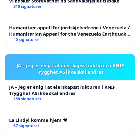
Vi ønsker Storevatnet på Sandviksfjellet tilbake
810 signaturer
Humanitær appell for jordskjelvofrene i Venezuela /
Humanitarian Appeal for the Venezuela Earthquake
Victims
40 signaturer
JA – jeg er enig i at eierskapsstrukturen i KNIF
Trygghet AS ikke skal endres
JA – jeg er enig i at eierskapsstrukturen i KNIF
Trygghet AS ikke skal endres
158 signaturer
La Lindyl komme hjem ❤️
67 signaturer