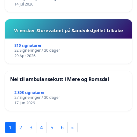
14 Jul 2026
Vi ønsker Storevatnet på Sandviksfjellet tilbake
810 signaturer
32 Signeringer / 30 dager
29 Apr 2026
Nei til ambulansekutt i Møre og Romsdal
2 803 signaturer
27 Signeringer / 30 dager
17 Jun 2026
1
2
3
4
5
6
»