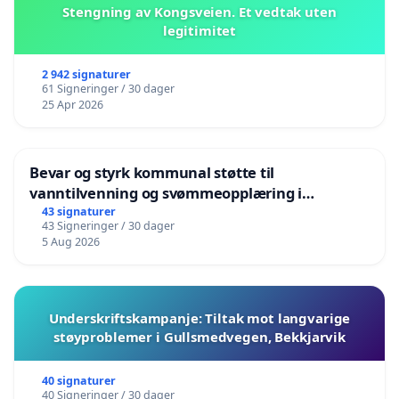
Stengning av Kongsveien. Et vedtak uten
legitimitet
2 942 signaturer
61 Signeringer / 30 dager
25 Apr 2026
Bevar og styrk kommunal støtte til
vanntilvenning og svømmeopplæring i
barnehagene i Haugesund
43 signaturer
43 Signeringer / 30 dager
5 Aug 2026
Underskriftskampanje: Tiltak mot langvarige
støyproblemer i Gullsmedvegen, Bekkjarvik
40 signaturer
40 Signeringer / 30 dager