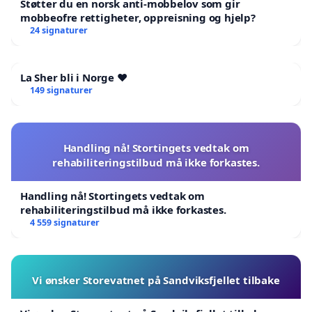
Støtter du en norsk anti-mobbelov som gir
mobbeofre rettigheter, oppreisning og hjelp?
24 signaturer
La Sher bli i Norge ❤️
149 signaturer
Handling nå! Stortingets vedtak om
rehabiliteringstilbud må ikke forkastes.
Handling nå! Stortingets vedtak om
rehabiliteringstilbud må ikke forkastes.
4 559 signaturer
Vi ønsker Storevatnet på Sandviksfjellet tilbake