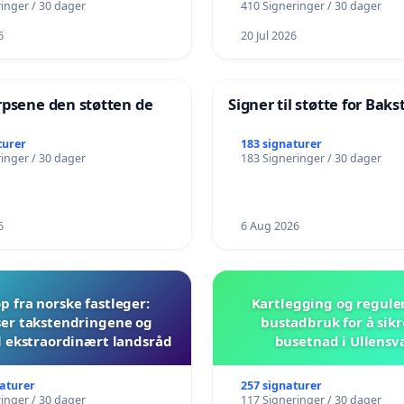
inger / 30 dager
410 Signeringer / 30 dager
6
20 Jul 2026
rpsene den støtten de
Signer til støtte for Bak
!
turer
183 signaturer
inger / 30 dager
183 Signeringer / 30 dager
6
6 Aug 2026
 fra norske fastleger:
Kartlegging og regule
er takstendringene og
bustadbruk for å sikr
il ekstraordinært landsråd
busetnad i Ullensv
naturer
257 signaturer
inger / 30 dager
117 Signeringer / 30 dager