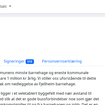
takt:
Signeringer
Personvernserklæring
310
ommunens minste barnehage og eneste kommunale
 million kr årlig. Vi stiller oss uforstående til dette
tak om nedleggelse av Fjellheim barnehage.
igger i et veletablert byggefelt med nær avstand til
ed slik at det er gode bussforbindelser noe som gjør det
fremkomstmidler til og fra barnehagen og jobb. Det er en