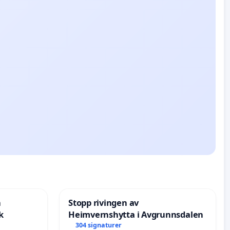
n
Stopp rivingen av
k
Heimvernshytta i Avgrunnsdalen
304 signaturer