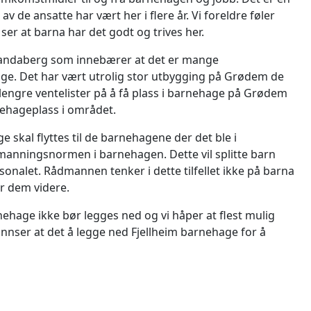
 de ansatte har vært her i flere år. Vi foreldre føler
ser at barna har det godt og trives her.
Randaberg som innebærer at det er mange
e. Det har vært utrolig stor utbygging på Grødem de
r lengre ventelister på å få plass i barnehage på Grødem
ehageplass i området.
 skal flyttes til de barnehagene der det ble i
emanningsnormen i barnehagen. Dette vil splitte barn
sonalet. Rådmannen tenker i dette tilfellet ikke på barna
r dem videre.
nehage ikke bør legges ned og vi håper at flest mulig
de innser at det å legge ned Fjellheim barnehage for å