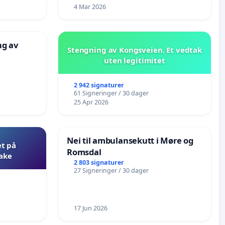
4 Mar 2026
ng av
Stengning av Kongsveien. Et vedtak
uten legitimitet
2 942 signaturer
61 Signeringer / 30 dager
25 Apr 2026
Nei til ambulansekutt i Møre og
et på
Romsdal
bake
2 803 signaturer
27 Signeringer / 30 dager
17 Jun 2026