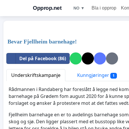
Opprop.net
Bla i opprop
Kon
NO ▼
Bevar Fjellheim barnehage!
Del på Facebook (86)
Underskriftskampanje
Kunngjøringer
1
Rådmannen i Randaberg har foreslått å legge ned k
barnehage på Grødem fom august 2020 for å kunne spare 1
forslaget og ønsker å protestere mot at det fattes ved
Fjellheim barnehage en er to avdelings barnehage som l
skog og sjø. Den ligger plassert med et busstopp like v
lettere for oss foreldre å la bilen stå og bruke andre 