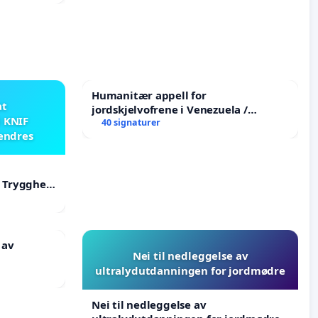
Humanitær appell for
at
jordskjelvofrene i Venezuela /
i KNIF
Humanitarian Appeal for the
40 signaturer
 endres
Venezuela Earthquake Victims
F Trygghet
 av
Nei til nedleggelse av
ultralydutdanningen for jordmødre
Nei til nedleggelse av