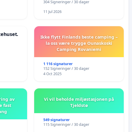
304 Signeringer / 30 dager
11 Jul 2026
stehuset.
Ikke flytt Finlands beste camping –
la oss være trygge Ounaskoski
Camping Rovaniemi
1 116 signaturer
152 Signeringer / 30 dager
4 Oct 2025
ring av
Vi vil beholde miljøstasjonen på
e fast
Tjeldstø
ang
549 signaturer
115 Signeringer / 30 dager