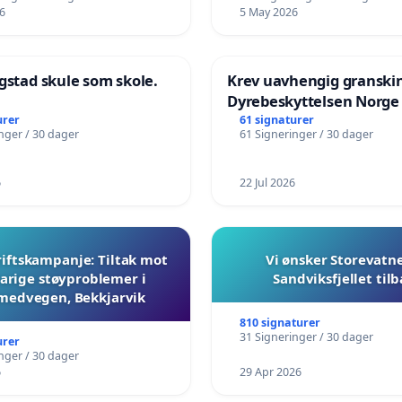
6
5 May 2026
gstad skule som skole.
Krev uavhengig granski
Dyrebeskyttelsen Norge
urer
61 signaturer
nger / 30 dager
61 Signeringer / 30 dager
6
22 Jul 2026
iftskampanje: Tiltak mot
Vi ønsker Storevatn
arige støyproblemer i
Sandviksfjellet til
medvegen, Bekkjarvik
810 signaturer
31 Signeringer / 30 dager
urer
nger / 30 dager
6
29 Apr 2026