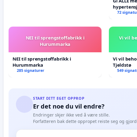
Gi ALLE me
hypertens
blåresept!
72 signatu
NEI til sprengstoffabrikk i
Vi vil 
Hurummarka
NEI til sprengstoffabrikk i
Vi vil beh
Hurummarka
Tjeldstø
285 signaturer
549 signat
START DITT EGET OPPROP
Er det noe du vil endre?
Endringer skjer ikke ved å være stille.
Forfatteren bak dette oppropet reiste seg og gjor