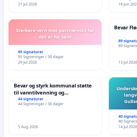
21 Jul 2026
18 Jun 202
Bevar Flø
Sterkere vern mot partnervold før
det er for sent
89 signat
89 Signeri
95 signaturer
95 Signeringer / 30 dager
29 Jul 2026
13 Jul 202
Bevar og styrk kommunal støtte
Underskr
til vanntilvenning og
langv
svømmeopplæring i barnehagene
44 signaturer
Gulls
44 Signeringer / 30 dager
i Haugesund
40 signat
40 Signeri
5 Aug 2026
14 Jul 202