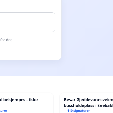
for deg.
al bekjempes – ikke
Bevar Gjeddevannsveie
bussholdeplass i Enebak
turer
410 signaturer