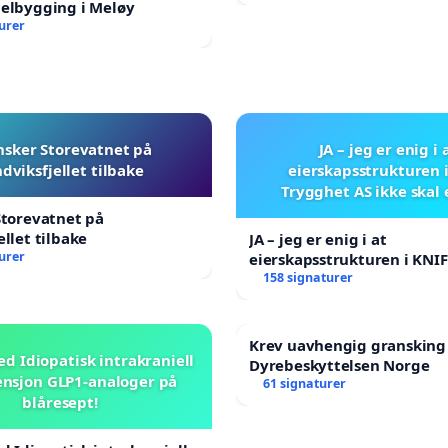
nelbygging i Meløy
urer
nsker Storevatnet på
JA – jeg er enig i 
dviksfjellet tilbake
eierskapsstrukturen 
Trygghet AS ikke skal
Storevatnet på
ellet tilbake
JA – jeg er enig i at
urer
eierskapsstrukturen i KNI
AS ikke skal endres
158 signaturer
Krev uavhengig gransking
ed Idiopatisk intrakraniell
Dyrebeskyttelsen Norge
nsjon GLP1-analoger på
61 signaturer
blåresept!