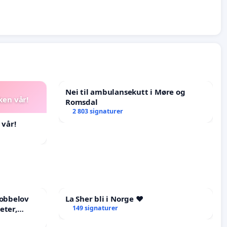
Nei til ambulansekutt i Møre og
ken vår!
Romsdal
2 803 signaturer
 vår!
mobbelov
La Sher bli i Norge ❤️
eter,
149 signaturer