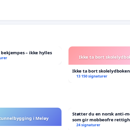
l bekjempes – ikke hylles
Ikke ta bort skolelydbo
urer
Ikke ta bort skolelydboken
13 150 signaturer
Støtter du en norsk anti-
 tunnelbygging i Meløy
som gir mobbeofre rettigh
oppreisning og hjelp?
24 signaturer