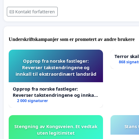
Kontakt forfatteren
Underskriftskampanjer som er promotert av andre brukere
Terror ska
Opprop fra norske fastleger:
868 signat
Reverser takstendringene og
innkall til ekstraordinært landsråd
Opprop fra norske fastleger:
Reverser takstendringene og innkall
til ekstraordinært landsråd
2 000 signaturer
Stengning av Kongsveien. Et vedtak
Stans
uten legitimitet