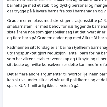
barnehage med et stabilt og dyktig personal og mange av
oss trygge på å levere barna fra oss i barnehagen og vi 
Grødem er en plass med størst generasjonsskifte på 
småbarnsfamilier med behov for nærliggende barnehag
siste årene noe som gjenspeiler seg i at det hvert år e
og flere barn på Grødem ender opp med å ikke få barn
Rådmannen sitt forslag er ar barna i Fjellheim barnehage
utgangspunktet gjort reduksjon i antall barn for nå b
som har allrede etablert vennskap og tilknytning til per
sitt beste og hvilke konsekvenser dette kan medføre fo
Det er flere andre argumenter til hvorfor Fjellheim bar
kan skrive under slik at vi når ut til politikerne og at 
spare KUN 1 mill årlig ikke er veien å gå.