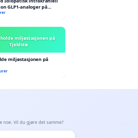
d Idiopatisk intrakraniell
jon GLP1-analoger på
rer
beholde miljøstasjonen på
Tjeldstø
olde miljøstasjonen på
urer
de noe. Vil du gjøre det samme?