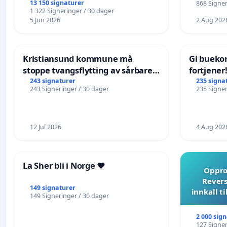
13 150 signaturer
868 Signer
1 322 Signeringer / 30 dager
5 Jun 2026
2 Aug 202
Kristiansund kommune må
Gi bueko
stoppe tvangsflytting av sårbare
fortjener
eldre
243 signaturer
235 signa
243 Signeringer / 30 dager
235 Signer
12 Jul 2026
4 Aug 202
La Sher bli i Norge ❤️
Opprop
Revers
149 signaturer
innkall t
149 Signeringer / 30 dager
2 000 sig
127 Signer