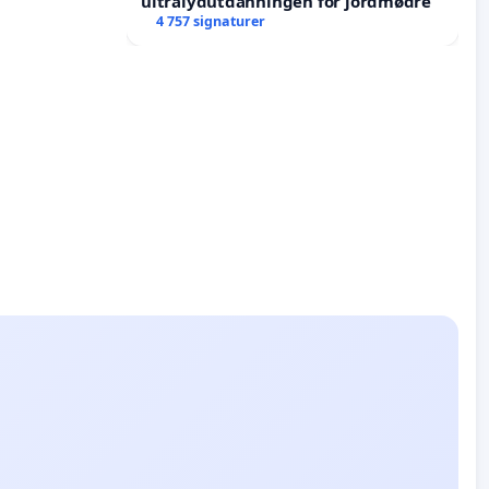
ultralydutdanningen for jordmødre
4 757 signaturer