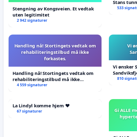
Stans tun
533 signat
Stengning av Kongsveien. Et vedtak
uten legitimitet
2 942 signaturer
Handling nå! Stortingets vedtak om
Vi ø
rehabiliteringstilbud må ikke
San
forkastes.
Vi ønsker 
Sandviksfj
Handling nå! Stortingets vedtak om
810 signat
rehabiliteringstilbud må ikke
forkastes.
4 559 signaturer
La Lindyl komme hjem ❤️
Gi ALLE m
67 signaturer
hyperte