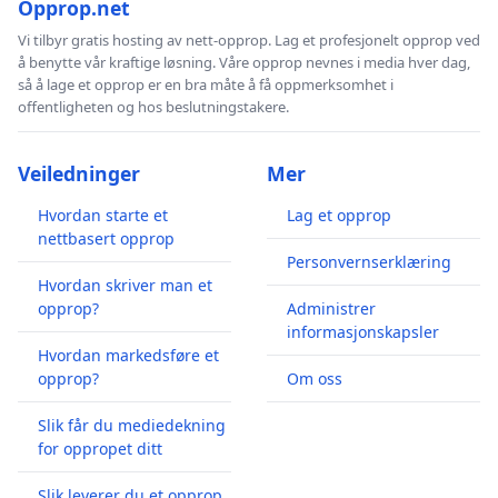
Opprop.net
Vi tilbyr gratis hosting av nett-opprop. Lag et profesjonelt opprop ved
å benytte vår kraftige løsning. Våre opprop nevnes i media hver dag,
så å lage et opprop er en bra måte å få oppmerksomhet i
offentligheten og hos beslutningstakere.
Veiledninger
Mer
Hvordan starte et
Lag et opprop
nettbasert opprop
Personvernserklæring
Hvordan skriver man et
opprop?
Administrer
informasjonskapsler
Hvordan markedsføre et
opprop?
Om oss
Slik får du mediedekning
for oppropet ditt
Slik leverer du et opprop