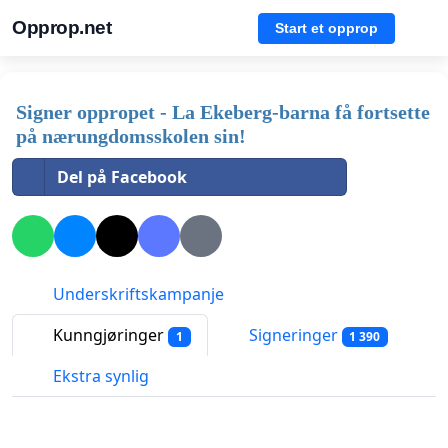
Opprop.net
Start et opprop
Signer oppropet - La Ekeberg-barna få fortsette
på nærungdomsskolen sin!
Del på Facebook
Underskriftskampanje
Kunngjøringer
Signeringer
1
1 390
Ekstra synlig