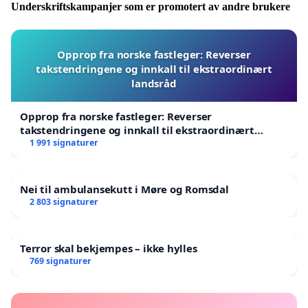
Underskriftskampanjer som er promotert av andre brukere
Opprop fra norske fastleger: Reverser
takstendringene og innkall til ekstraordinært
landsråd
Opprop fra norske fastleger: Reverser
takstendringene og innkall til ekstraordinært
landsråd
1 991 signaturer
Nei til ambulansekutt i Møre og Romsdal
2 803 signaturer
Terror skal bekjempes – ikke hylles
769 signaturer