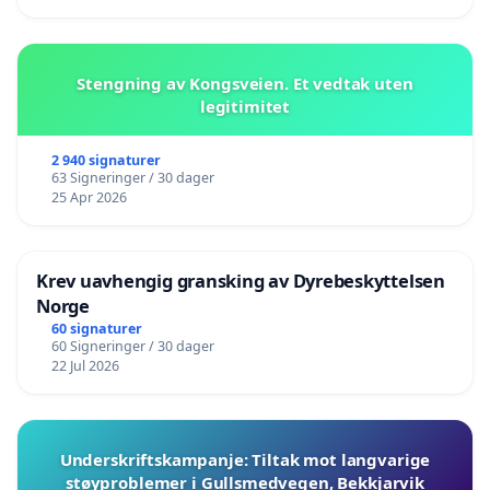
Stengning av Kongsveien. Et vedtak uten
legitimitet
2 940 signaturer
63 Signeringer / 30 dager
25 Apr 2026
Krev uavhengig gransking av Dyrebeskyttelsen
Norge
60 signaturer
60 Signeringer / 30 dager
22 Jul 2026
Underskriftskampanje: Tiltak mot langvarige
støyproblemer i Gullsmedvegen, Bekkjarvik