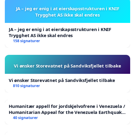
JA – jeg er enig i at eierskapsstrukturen i KNIF
Trygghet AS ikke skal endres
JA – jeg er enig i at eierskapsstrukturen i KNIF
Trygghet AS ikke skal endres
158 signaturer
Vi ønsker Storevatnet på Sandviksfjellet tilbake
Vi ønsker Storevatnet på Sandviksfjellet tilbake
810 signaturer
Humanitær appell for jordskjelvofrene i Venezuela /
Humanitarian Appeal for the Venezuela Earthquake
Victims
40 signaturer