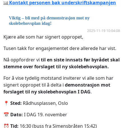
Kontakt personen bak underskriftskampanjen
Viktig – bli med på demonstrasjon mot ny
skolebehovsplan idag!
2025-11-19 10:04:08
Kjære alle som har signert oppropet,
Tusen takk for engasjementet dere allerede har vist.
Nå oppfordrer vi
til en siste innsats før byrådet skal
stemme over forslaget til ny skolebehovsplan.
For å vise tydelig motstand inviterer vi alle som har
signert oppropet til å delta i
demonstrasjon mot
forslaget til ny skolebehovsplan I DAG
.
📍
Sted:
Rådhusplassen, Oslo
📅
Dato:
I DAG 19. november
⏰
Tid:
16:30 (buss fra Simensbråten 15:42)