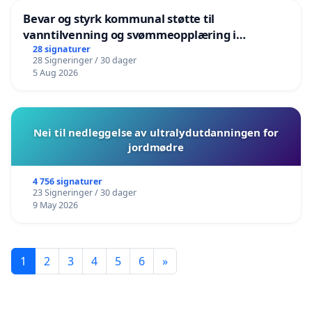
Bevar og styrk kommunal støtte til
vanntilvenning og svømmeopplæring i
barnehagene i Haugesund
28 signaturer
28 Signeringer / 30 dager
5 Aug 2026
Nei til nedleggelse av ultralydutdanningen for
jordmødre
4 756 signaturer
23 Signeringer / 30 dager
9 May 2026
1
2
3
4
5
6
»