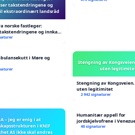
ser takstendringene og
til ekstraordinært landsråd
a norske fastleger:
takstendringene og innkall
aordinært landsråd
naturer
mbulansekutt i Møre og
Stengning av Kongsveien.
uten legitimite
naturer
Stengning av Kongsveien.
uten legitimitet
2 942 signaturer
Humanitær appell for
JA – jeg er enig i at
jordskjelvofrene i Venezue
skapsstrukturen i KNIF
Humanitarian Appeal for 
40 signaturer
het AS ikke skal endres
Venezuela Earthquake Vic