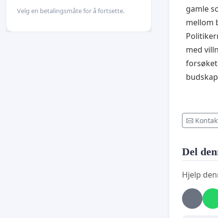
gamle so
Velg en betalingsmåte for å fortsette.
mellom b
Politike
med vill
forsøket
budskape
Kontak
Del den
Hjelp den