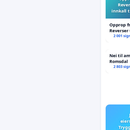
Rever
innkall 
Opprop fr
Reverser 
til ekstr
2 001 sig
Nei til a
Romsdal
2 803 sig
eier
Trygg