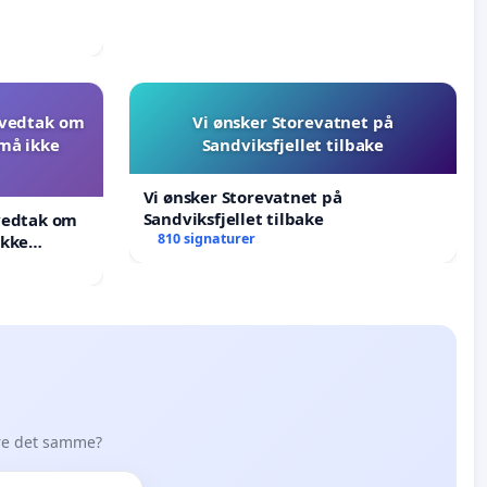
 vedtak om
Vi ønsker Storevatnet på
 må ikke
Sandviksfjellet tilbake
Vi ønsker Storevatnet på
Sandviksfjellet tilbake
 vedtak om
810 signaturer
ikke
øre det samme?