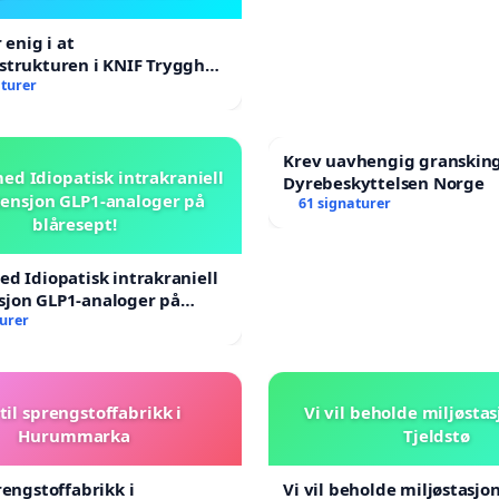
r enig i at
strukturen i KNIF Trygghet
kal endres
aturer
Krev uavhengig granskin
ed Idiopatisk intrakraniell
Dyrebeskyttelsen Norge
ensjon GLP1-analoger på
61 signaturer
blåresept!
ed Idiopatisk intrakraniell
sjon GLP1-analoger på
!
turer
til sprengstoffabrikk i
Vi vil beholde miljøsta
Hurummarka
Tjeldstø
rengstoffabrikk i
Vi vil beholde miljøstasjo