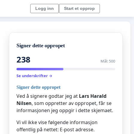
Logg inn
Start et opprop
Signer dette oppropet
238
Mål: 500
Se underskrifter →
Signer dette oppropet
Ved å signere godtar jeg at
Lars Harald
Nilsen
, som oppretter av oppropet, får se
informasjonen jeg oppgir i dette skjemaet.
Vi vil ikke vise følgende informasjon
offentlig på nettet: E-post adresse.