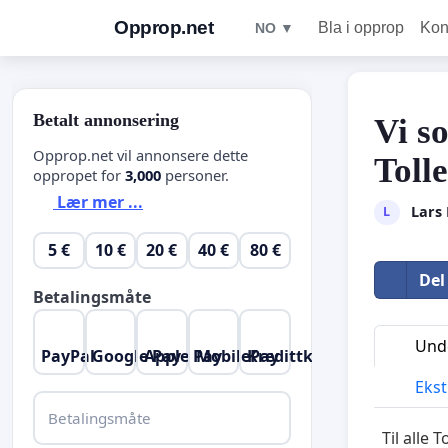
Opprop.net
Bla i opprop
Kon
NO ▼
Betalt annonsering
Vi s
Opprop.net vil annonsere dette
Toll
oppropet for
3,000
personer.
Lær mer ...
Lars 
L
5 €
10 €
20 €
40 €
80 €
Del
Betalingsmåte
Unde
PayPal
Google Pay
Apple Pay
MobilePay
Kredittkort
Ekst
Betalingsmåte
Til alle 