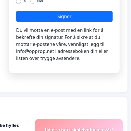
Ja
Nei
Signer
Du vil motta en e-post med en link for å
bekrefte din signatur. For å sikre at du
mottar e-postene våre, vennligst legg til
info@opprop.net
i adresseboken din eller i
listen over trygge avsendere.
ke hylles
Ikke ta bort skolelydboken vår!