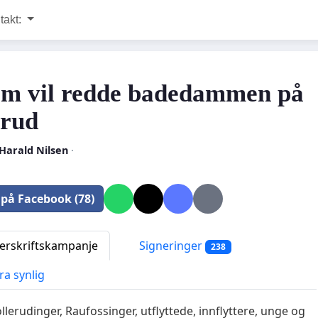
takt:
om vil redde badedammen på
erud
Harald Nilsen
·
 på Facebook (78)
rskriftskampanje
Signeringer
238
ra synlig
Tollerudinger, Raufossinger, utflyttede, innflyttere, unge og