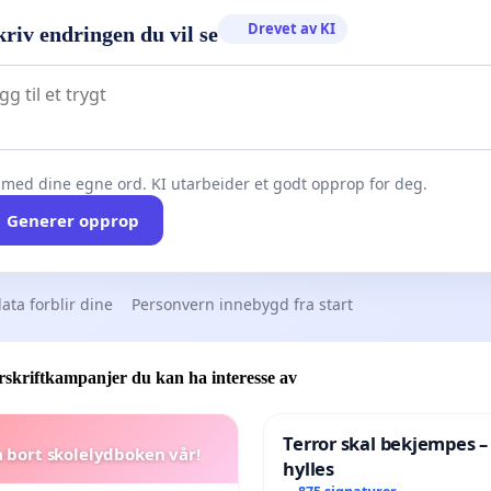
Drevet av KI
riv endringen du vil se
 med dine egne ord. KI utarbeider et godt opprop for deg.
Generer opprop
ata forblir dine
Personvern innebygd fra start
skriftkampanjer du kan ha interesse av
Terror skal bekjempes –
a bort skolelydboken vår!
hylles