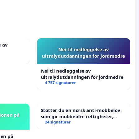
g av
Nei til nedleggelse av
ultralydutdanningen for jordmødre
Nei til nedleggelse av
ultralydutdanningen for jordmødre
4 757 signaturer
Støtter du en norsk anti-mobbelov
sjonen på
som gir mobbeofre rettigheter,
oppreisning og hjelp?
24 signaturer
nen på