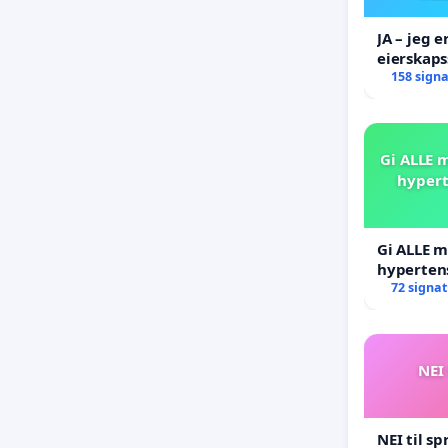
JA – jeg e
eierskaps
AS ikke s
158 sign
Gi ALLE m
hypert
Gi ALLE m
hyperten
blåresept
72 signa
NEI 
NEI til sp