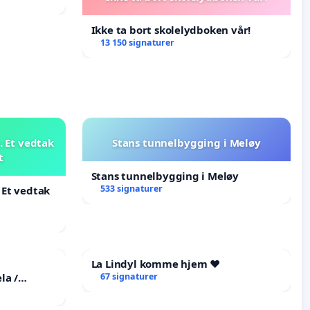
Ikke ta bort skolelydboken vår!
13 150 signaturer
 Et vedtak
Stans tunnelbygging i Meløy
t
Stans tunnelbygging i Meløy
533 signaturer
 Et vedtak
La Lindyl komme hjem ❤️
la /
67 signaturer
the
tims