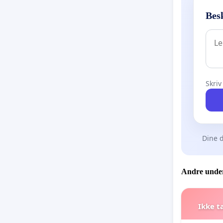
Besk
Skriv
Dine d
Andre under
Ikke t