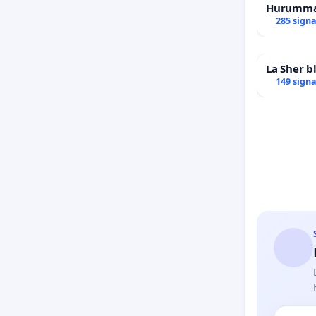
Hurumma
285 sign
La Sher bl
149 sign