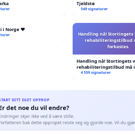
rka
Tjeldstø
aturer
549 signaturer
i i Norge ❤️
Handling nå! Stortingets
aturer
rehabiliteringstilbud
forkastes.
Handling nå! Stortingets
rehabiliteringstilbud må 
forkastes.
4 559 signaturer
START DITT EGET OPPROP
Er det noe du vil endre?
Endringer skjer ikke ved å være stille.
Forfatteren bak dette oppropet reiste seg og gjorde noe. Vil du gj