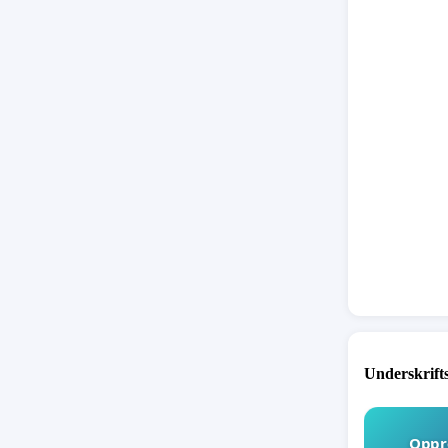
Underskrift
Oppro