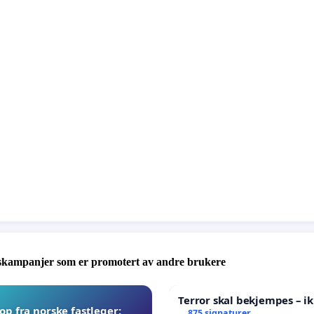
skampanjer som er promotert av andre brukere
Terror skal bekjempes – ik
p fra norske fastleger:
875 signaturer