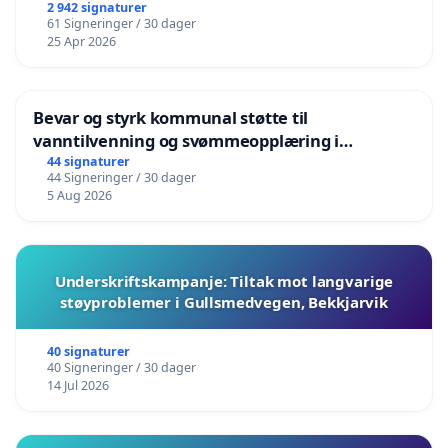
2 942 signaturer
61 Signeringer / 30 dager
25 Apr 2026
Bevar og styrk kommunal støtte til
vanntilvenning og svømmeopplæring i
barnehagene i Haugesund
44 signaturer
44 Signeringer / 30 dager
5 Aug 2026
Underskriftskampanje: Tiltak mot langvarige
støyproblemer i Gullsmedvegen, Bekkjarvik
40 signaturer
40 Signeringer / 30 dager
14 Jul 2026