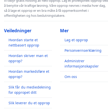
Vi tilbyr gratis hosting av nett-opprop. Lag et profesjonelt opprop ved
å benytte vår kraftige løsning. Våre opprop nevnes i media hver dag,
så å lage et opprop er en bra måte å få oppmerksomhet i
offentligheten og hos beslutningstakere.
Veiledninger
Mer
Hvordan starte et
Lag et opprop
nettbasert opprop
Personvernserklæring
Hvordan skriver man et
opprop?
Administrer
informasjonskapsler
Hvordan markedsføre et
opprop?
Om oss
Slik får du mediedekning
for oppropet ditt
Slik leverer du et opprop