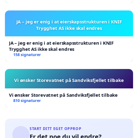
JA – jeg er enig i at eierskapsstrukturen i KNIF
Trygghet AS ikke skal endres
JA – jeg er enig i at eierskapsstrukturen i KNIF
Trygghet AS ikke skal endres
158 signaturer
Vi ønsker Storevatnet på Sandviksfjellet tilbake
Vi ønsker Storevatnet på Sandviksfjellet tilbake
810 signaturer
START DITT EGET OPPROP
Er det noe du vil endre?