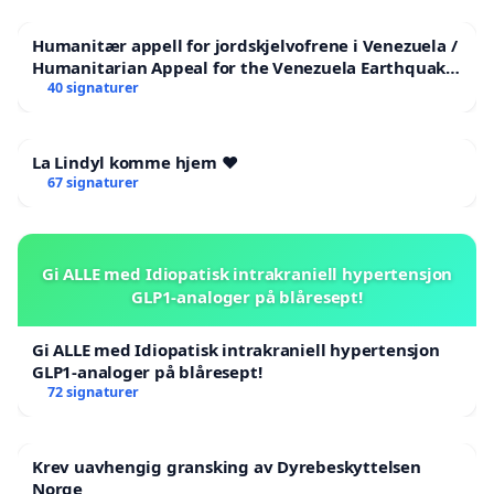
Humanitær appell for jordskjelvofrene i Venezuela /
Humanitarian Appeal for the Venezuela Earthquake
Victims
40 signaturer
La Lindyl komme hjem ❤️
67 signaturer
Gi ALLE med Idiopatisk intrakraniell hypertensjon
GLP1-analoger på blåresept!
Gi ALLE med Idiopatisk intrakraniell hypertensjon
GLP1-analoger på blåresept!
72 signaturer
Krev uavhengig gransking av Dyrebeskyttelsen
Norge