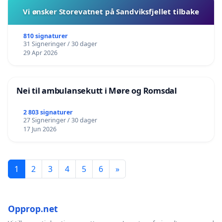
Vi ønsker Storevatnet på Sandviksfjellet tilbake
810 signaturer
31 Signeringer / 30 dager
29 Apr 2026
Nei til ambulansekutt i Møre og Romsdal
2 803 signaturer
27 Signeringer / 30 dager
17 Jun 2026
1
2
3
4
5
6
»
Opprop.net