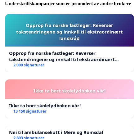
Underskriftskampanjer som er promotert av andre brukere
Opprop fra norske fastleger: Reverser
takstendringene og innkall til ekstraordinært
landsråd
Opprop fra norske fastleger: Reverser
takstendringene og innkall til ekstraordinært
landsråd
2 009 signaturer
Ikke ta bort skolelydboken vår!
Ikke ta bort skolelydboken vår!
13 150 signaturer
Nei til ambulansekutt i Møre og Romsdal
2 803 signaturer