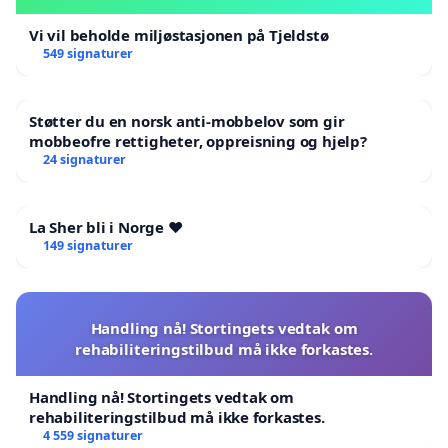
Vi vil beholde miljøstasjonen på Tjeldstø
549 signaturer
Støtter du en norsk anti-mobbelov som gir
mobbeofre rettigheter, oppreisning og hjelp?
24 signaturer
La Sher bli i Norge ❤️
149 signaturer
Handling nå! Stortingets vedtak om
rehabiliteringstilbud må ikke forkastes.
Handling nå! Stortingets vedtak om
rehabiliteringstilbud må ikke forkastes.
4 559 signaturer