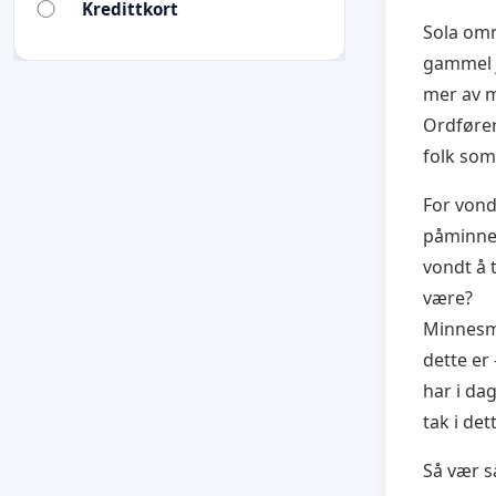
Kredittkort
Sola omm
gammel j
mer av m
Ordfører
folk som
For vond
påminnet
vondt å 
være?
Minnesme
dette er
har i da
tak i det
Så vær så