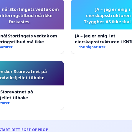
 nå! Stortingets vedtak om
JA – jeg er enig i
iliteringstilbud må ikke
eierskapsstrukturen 
forkastes.
Trygghet AS ikke skal
nå! Stortingets vedtak om
JA – jeg er enig i at
eringstilbud må ikke
eierskapsstrukturen i KNI
.
naturer
AS ikke skal endres
158 signaturer
ønsker Storevatnet på
ndviksfjellet tilbake
 Storevatnet på
jellet tilbake
aturer
START DITT EGET OPPROP