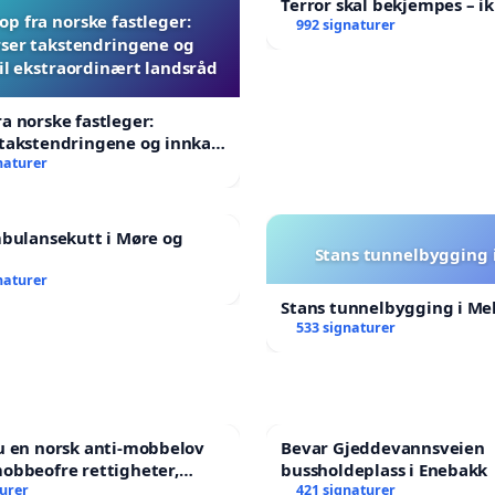
Terror skal bekjempes – ik
p fra norske fastleger:
992 signaturer
ser takstendringene og
til ekstraordinært landsråd
a norske fastleger:
takstendringene og innkall
aordinært landsråd
naturer
mbulansekutt i Møre og
Stans tunnelbygging 
naturer
Stans tunnelbygging i Me
533 signaturer
u en norsk anti-mobbelov
Bevar Gjeddevannsveien
obbeofre rettigheter,
bussholdeplass i Enebakk
ng og hjelp?
turer
421 signaturer