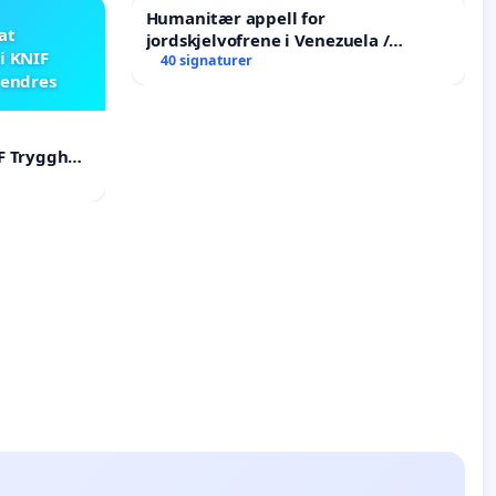
Humanitær appell for
 at
jordskjelvofrene i Venezuela /
i KNIF
Humanitarian Appeal for the
40 signaturer
 endres
Venezuela Earthquake Victims
F Trygghet