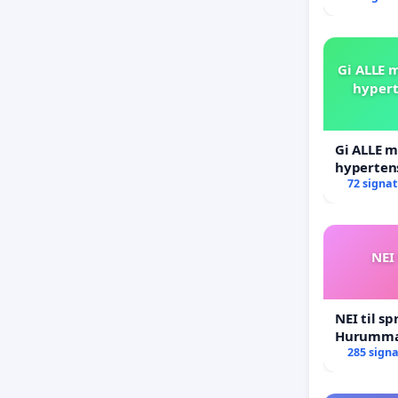
Gi ALLE m
hypert
Gi ALLE m
hyperten
blåresept
72 signa
NEI 
NEI til sp
Hurumma
285 sign