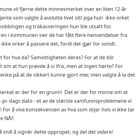
une vil fjerne dette minnesmerket over en liten 12-år
ente som valgte å avslutte livet sitt pga hun ikke orket
obbingen og trakasseringen hun ble utsatt for.
en i kommunen sier de har fått flere henvendelser fra
 ikke orker å passere det, fordi det gjør for vondt.
t for hva da? Samvittigheten deres? For at de blir
 om at hun prøvde å si ifra, men at ingen hørte? For
tenke på at de sikkert kunne gjort mer, men valgte å la det
rket er der for en grunn! Det er der for minne om at
 - pr. dags dato - et av de største samfunnsproblemene vi
g! For å vise konsekvensen av hva som skjer hvis vi ikke tar
te NÅ!!
 snill å signér dette oppropet, og del det videre!