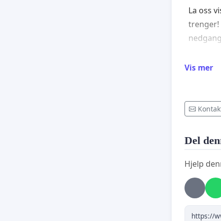
La oss v
trenger!
nedgang 
Vis mer
https://
glemmes
fbclid=
Kontak
7m5qSa4
yeylznc
Del den
cPCQfCR
Hjelp den