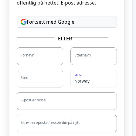
offentlig på nettet: E-post adresse.
Fortsett med Google
ELLER
Fornavn
Etternavn
Land
Sted
E-post adresse
Skriv inn epostadressen din på nytt