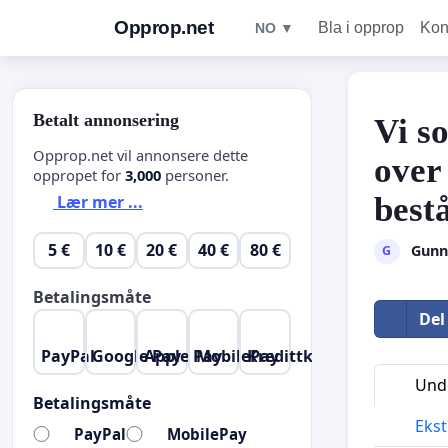
Opprop.net
Bla i opprop
Kon
NO ▼
Betalt annonsering
Vi s
Opprop.net vil annonsere dette
over
oppropet for
3,000
personer.
bestå
Lær mer ...
5 €
10 €
20 €
40 €
80 €
Gunn
G
Betalingsmåte
Del
PayPal
Google Pay
Apple Pay
MobilePay
Kredittkort
Unde
Betalingsmåte
Ekst
PayPal
MobilePay