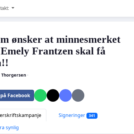
takt:
om ønsker at minnesmerket
 Emely Frantzen skal få
!!
 Thorgersen
·
 på Facebook
rskriftskampanje
Signeringer
341
ra synlig