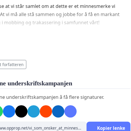
ise at vi står samlet om at dette er et minnesmerke vi
 At vi må alle stå sammen og jobbe for å få en markant
i mobbing og trakassering i samfunnet vårt!
www.dagbladet.no/nyheter/na-skal-hun-liksom-
/81262400?
IwZXh0bgNhZW0CMTEAAR00XaXLAYcmP6VEHcT5Z-
t forfatteren
MwpBycFyvrW0pynEvhTnzjP1etVy9Q_aem_AfiXLItBQmDT
rHnTz_j_SexT5ezU9fklg18Hz_t2cUOB3ocYyt0se-
ne underskriftskampanjen
oip26jO
ne underskriftskampanjen å få flere signaturer.
Kopier lenke