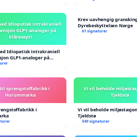
Krev uavhengig granskin
ed Idiopatisk intrakraniell
Dyrebeskyttelsen Norge
ensjon GLP1-analoger på
61 signaturer
blåresept!
ed Idiopatisk intrakraniell
sjon GLP1-analoger på
!
turer
til sprengstoffabrikk i
Vi vil beholde miljøsta
Hurummarka
Tjeldstø
rengstoffabrikk i
Vi vil beholde miljøstasjo
rka
Tjeldstø
aturer
549 signaturer