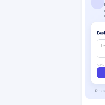
Besk
Skriv
Dine d