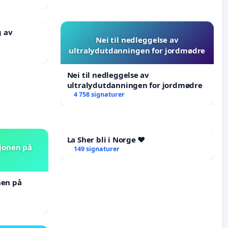
g av
Nei til nedleggelse av
ultralydutdanningen for jordmødre
Nei til nedleggelse av
ultralydutdanningen for jordmødre
4 758 signaturer
La Sher bli i Norge ❤️
sjonen på
149 signaturer
nen på