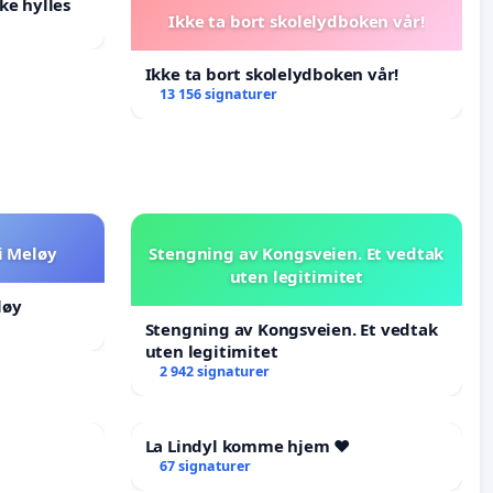
ke hylles
Ikke ta bort skolelydboken vår!
Ikke ta bort skolelydboken vår!
13 156 signaturer
i Meløy
Stengning av Kongsveien. Et vedtak
uten legitimitet
løy
Stengning av Kongsveien. Et vedtak
uten legitimitet
2 942 signaturer
La Lindyl komme hjem ❤️
67 signaturer