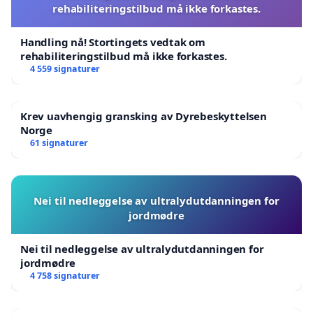
rehabiliteringstilbud må ikke forkastes.
Handling nå! Stortingets vedtak om
rehabiliteringstilbud må ikke forkastes.
4 559 signaturer
Krev uavhengig gransking av Dyrebeskyttelsen
Norge
61 signaturer
Nei til nedleggelse av ultralydutdanningen for
jordmødre
Nei til nedleggelse av ultralydutdanningen for
jordmødre
4 758 signaturer