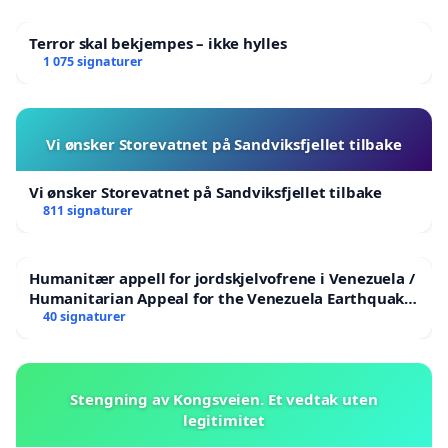
Terror skal bekjempes – ikke hylles
1 075 signaturer
Vi ønsker Storevatnet på Sandviksfjellet tilbake
Vi ønsker Storevatnet på Sandviksfjellet tilbake
811 signaturer
Humanitær appell for jordskjelvofrene i Venezuela /
Humanitarian Appeal for the Venezuela Earthquake
Victims
40 signaturer
Stengning av Kongsveien. Et vedtak uten
legitimitet