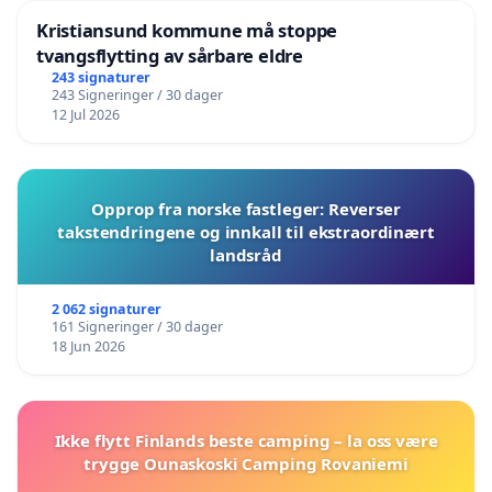
Kristiansund kommune må stoppe
tvangsflytting av sårbare eldre
243 signaturer
243 Signeringer / 30 dager
12 Jul 2026
Opprop fra norske fastleger: Reverser
takstendringene og innkall til ekstraordinært
landsråd
2 062 signaturer
161 Signeringer / 30 dager
18 Jun 2026
Ikke flytt Finlands beste camping – la oss være
trygge Ounaskoski Camping Rovaniemi