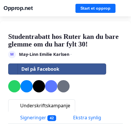
Opprop.net
Start et opprop
Studentrabatt hos Ruter kan du bare
glemme om du har fylt 30!
May-Linn Emilie Karlsen
·
M
Del på Facebook
Underskriftskampanje
Signeringer
Ekstra synlig
42