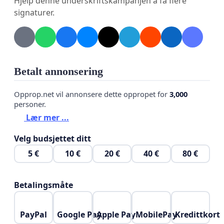
Hjelp denne underskriftskampanjen å få flere
da det ikke bare er diskrimenerende men det
signaturer.
bryter også flere av bærekraftsmålene ettersom
samfunnet tydelig viser en oppgang i eldre
studenter de siste 3 årene.
Betalt annonsering
Opprop.net vil annonsere dette oppropet for
3,000
personer.
Lær mer ...
Velg budsjettet ditt
5 €
10 €
20 €
40 €
80 €
Betalingsmåte
PayPal
Google Pay
Apple Pay
MobilePay
Kredittkort