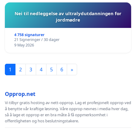
Nei til nedleggelse av ultralydutdanningen for
jordmødre
4 758 signaturer
21 Signeringer / 30 dager
9 May 2026
1
2
3
4
5
6
»
Opprop.net
Vi tilbyr gratis hosting av nett-opprop. Lag et profesjonelt opprop ved
å benytte vår kraftige løsning. Våre opprop nevnes i media hver dag,
så å lage et opprop er en bra måte å få oppmerksomhet i
offentligheten og hos beslutningstakere.