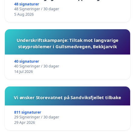
barnehagene i Haugesund
48 signaturer
48 Signeringer / 30 dager
5 Aug 2026
Underskriftskampanje: Tiltak mot langvarige
støyproblemer i Gullsmedvegen, Bekkjarvik
40 signaturer
40 Signeringer / 30 dager
14 Jul 2026
Vi ønsker Storevatnet på Sandviksfjellet tilbake
811 signaturer
29 Signeringer / 30 dager
29 Apr 2026