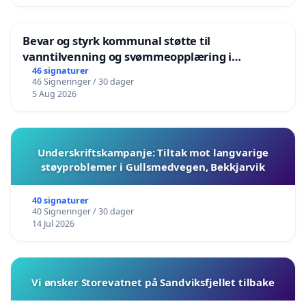
Bevar og styrk kommunal støtte til
vanntilvenning og svømmeopplæring i
barnehagene i Haugesund
46 signaturer
46 Signeringer / 30 dager
5 Aug 2026
Underskriftskampanje: Tiltak mot langvarige
støyproblemer i Gullsmedvegen, Bekkjarvik
40 signaturer
40 Signeringer / 30 dager
14 Jul 2026
Vi ønsker Storevatnet på Sandviksfjellet tilbake