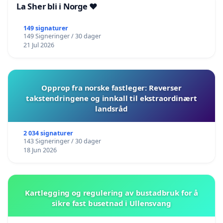
La Sher bli i Norge ❤️
149 signaturer
149 Signeringer / 30 dager
21 Jul 2026
Opprop fra norske fastleger: Reverser
takstendringene og innkall til ekstraordinært
landsråd
2 034 signaturer
143 Signeringer / 30 dager
18 Jun 2026
Kartlegging og regulering av bustadbruk for å
sikre fast busetnad i Ullensvang