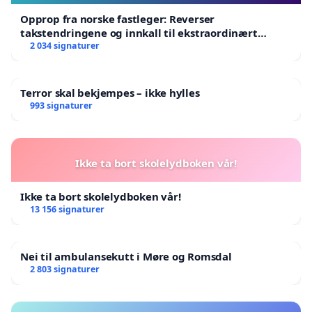
Opprop fra norske fastleger: Reverser
takstendringene og innkall til ekstraordinært
landsråd
2 034 signaturer
Terror skal bekjempes – ikke hylles
993 signaturer
Ikke ta bort skolelydboken vår!
Ikke ta bort skolelydboken vår!
13 156 signaturer
Nei til ambulansekutt i Møre og Romsdal
2 803 signaturer