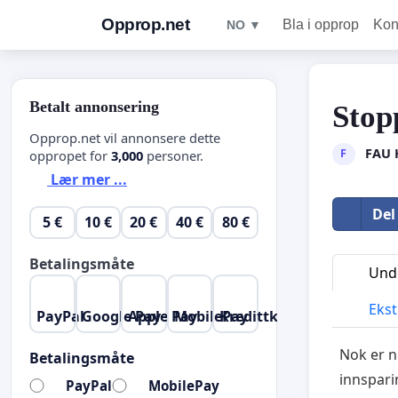
Opprop.net
Bla i opprop
Kon
NO ▼
Betalt annonsering
Stop
Opprop.net vil annonsere dette
FAU 
F
oppropet for
3,000
personer.
Lær mer ...
Del
5 €
10 €
20 €
40 €
80 €
Betalingsmåte
Unde
Ekst
PayPal
Google Pay
Apple Pay
MobilePay
Kredittkort
Nok er no
Betalingsmåte
innspari
PayPal
MobilePay