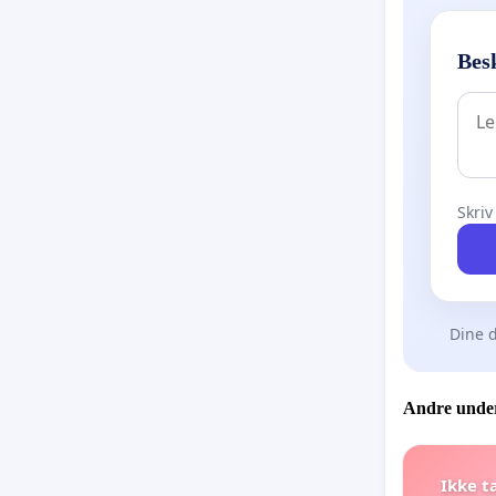
Besk
Skriv
Dine d
Andre under
Ikke t