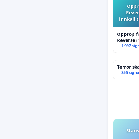
Oppro
Rever
innkall 
Opprop fr
Reverser 
til ekstr
1 997 sig
Terror sk
855 sign
Stans