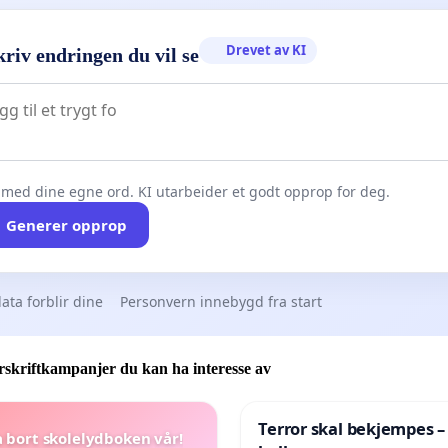
Drevet av KI
riv endringen du vil se
 med dine egne ord. KI utarbeider et godt opprop for deg.
Generer opprop
ata forblir dine
Personvern innebygd fra start
skriftkampanjer du kan ha interesse av
Terror skal bekjempes –
a bort skolelydboken vår!