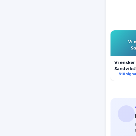
Vi 
Sa
Vi ønsker
Sandviksf
810 sign