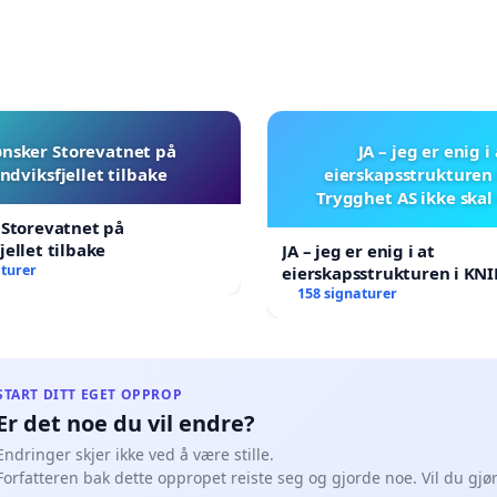
ønsker Storevatnet på
JA – jeg er enig i
ndviksfjellet tilbake
eierskapsstrukturen 
Trygghet AS ikke skal
 Storevatnet på
jellet tilbake
JA – jeg er enig i at
aturer
eierskapsstrukturen i KNI
AS ikke skal endres
158 signaturer
START DITT EGET OPPROP
Er det noe du vil endre?
Endringer skjer ikke ved å være stille.
Forfatteren bak dette oppropet reiste seg og gjorde noe. Vil du gj