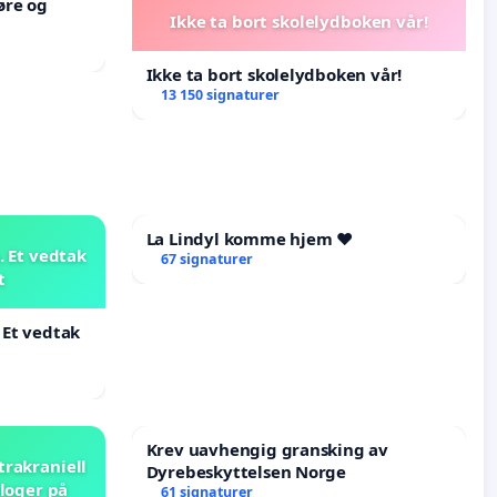
øre og
Ikke ta bort skolelydboken vår!
Ikke ta bort skolelydboken vår!
13 150 signaturer
La Lindyl komme hjem ❤️
 Et vedtak
67 signaturer
t
 Et vedtak
Krev uavhengig gransking av
trakraniell
Dyrebeskyttelsen Norge
loger på
61 signaturer