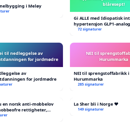
blåresept!
nnelbygging i Meløy
aturer
Gi ALLE med Idiopatisk int
hypertensjon GLP1-analog
blåresept!
72 signaturer
ei til nedleggelse av
NEI til sprengstoffab
utdanningen for jordmødre
Hurummarka
edleggelse av
NEI til sprengstoffabrikk i
utdanningen for jordmødre
Hurummarka
naturer
285 signaturer
u en norsk anti-mobbelov
La Sher bli i Norge ❤️
obbeofre rettigheter,
149 signaturer
ng og hjelp?
turer