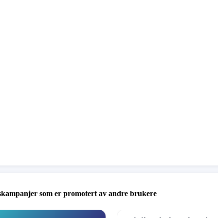
til barna som trenger det mest
ett Bodø kommune
skampanjer som er promotert av andre brukere