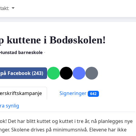
takt:
p kuttene i Bodøskolen!
Hunstad barneskole
·
 på Facebook (243)
rskriftskampanje
Signeringer
642
ra synlig
k! Det har blitt kuttet og kuttet i tre år, nå planlegges nye
nger. Skolene drives på minimumsnivå. Elevene har ikke