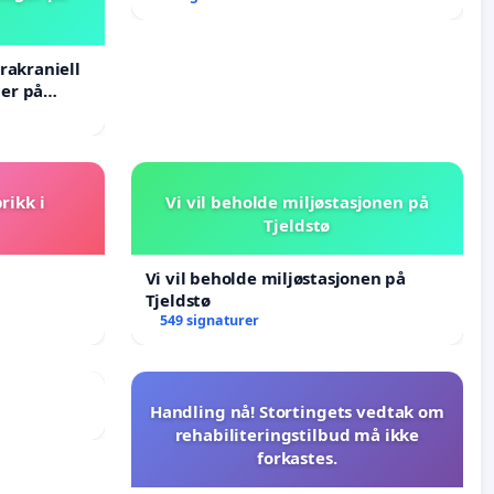
rakraniell
er på
rikk i
Vi vil beholde miljøstasjonen på
Tjeldstø
Vi vil beholde miljøstasjonen på
Tjeldstø
549 signaturer
Handling nå! Stortingets vedtak om
rehabiliteringstilbud må ikke
forkastes.