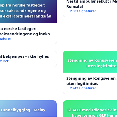
Nei til ambulansekutt i M
p fra norske fastleger:
Romsdal
ser takstendringene og
2 803 signaturer
til ekstraordinært landsråd
a norske fastleger:
takstendringene og innkall
aordinært landsråd
naturer
al bekjempes – ikke hylles
Stengning av Kongsveien.
aturer
uten legitimite
Stengning av Kongsveien.
uten legitimitet
2 942 signaturer
 tunnelbygging i Meløy
Gi ALLE med Idiopatisk in
hypertensjon GLP1-ana