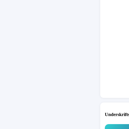
-
Mindre 
- Budsj
Underskrift