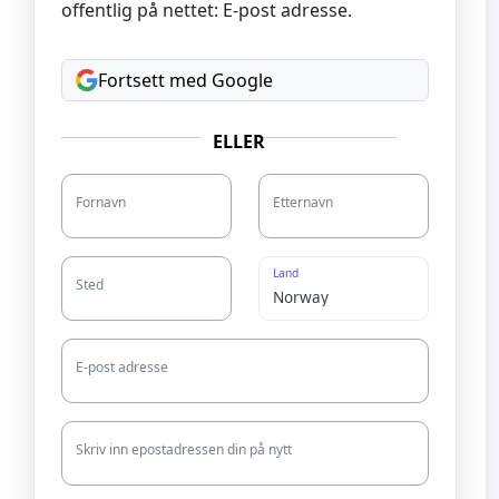
offentlig på nettet: E-post adresse.
Fortsett med Google
ELLER
Fornavn
Etternavn
Land
Sted
E-post adresse
Skriv inn epostadressen din på nytt