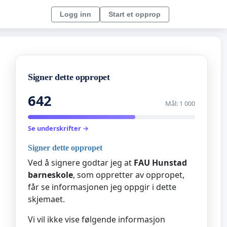
Logg inn
Start et opprop
Signer dette oppropet
642
Mål: 1 000
Se underskrifter →
Signer dette oppropet
Ved å signere godtar jeg at
FAU Hunstad
barneskole
, som oppretter av oppropet,
får se informasjonen jeg oppgir i dette
skjemaet.
Vi vil ikke vise følgende informasjon