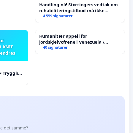
Handling nå! Stortingets vedtak om
rehabiliteringstilbud må ikke
forkastes.
4 559 signaturer
Humanitær appell for
 at
jordskjelvofrene i Venezuela /
i KNIF
Humanitarian Appeal for the
40 signaturer
 endres
Venezuela Earthquake Victims
F Trygghet
øre det samme?