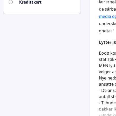
lærerbøke
Kredittkort
de sårba
media og
underskri
godtas!
Lytter i
Bodø kom
statisti
MEN lytt
velger a
Nye neds
ansatte 
- De ans
antall st
- Tilbud
dekker i
- Bodø 