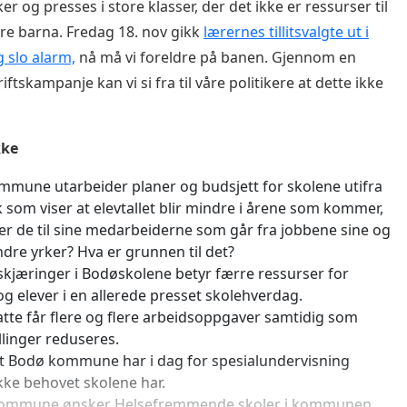
r og presses i store klasser, der det ikke er ressurser til
re barna. Fredag 18. nov gikk
lærernes tillitsvalgte ut i
 slo alarm,
nå må vi foreldre på banen. Gjennom en
ftskampanje kan vi si fra til våre politikere at dette ikke
kke
mune utarbeider planer og budsjett for skolene utifra
kk som viser at elevtallet blir mindre i årene som kommer,
er de til sine medarbeiderne som går fra jobbene sine og
ndre yrker? Hva er grunnen til det?
kjæringer i Bodøskolene betyr færre ressurser for
og elever i en allerede presset skolehverdag.
atte får flere og flere arbeidsoppgaver samtidig som
illinger reduseres.
et Bodø kommune har i dag for spesialundervisning
kke behovet skolene har.
kommune ønsker Helsefremmende skoler i kommunen,