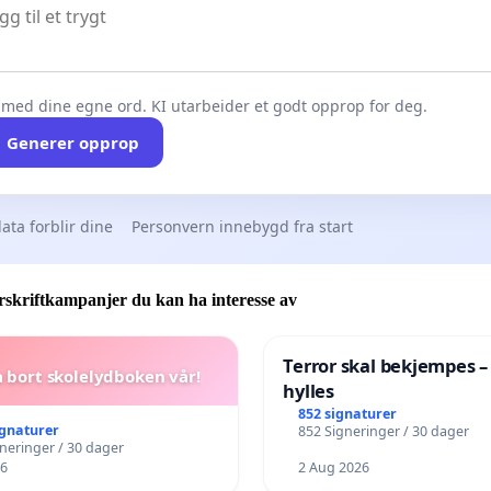
 med dine egne ord. KI utarbeider et godt opprop for deg.
Generer opprop
ata forblir dine
Personvern innebygd fra start
skriftkampanjer du kan ha interesse av
Terror skal bekjempes –
a bort skolelydboken vår!
hylles
852 signaturer
ignaturer
852 Signeringer / 30 dager
gneringer / 30 dager
26
2 Aug 2026