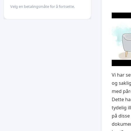
Velg en betalingsmåte for å fortsette.
Vi har s
og sakli
med pårø
Dette ha
tydelig il
på disse
dokument