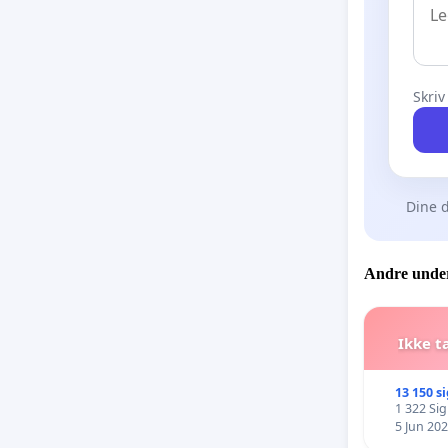
Skriv
Dine d
Andre under
Ikke t
13 150 s
1 322 Si
5 Jun 20