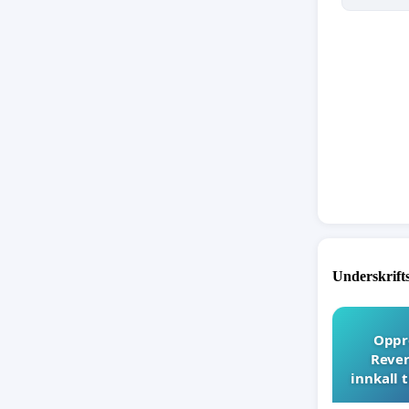
pårørend
Lovverk,
på reell
over til
omfang e
Underskrift
Oppro
Rever
innkall 