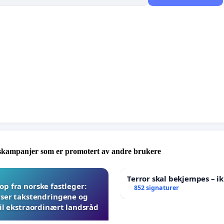
e, som flytter fokus fra det saken
egentlig
handler om:
 rettssikkerhet og brukernes beste. Istedenfor å fokusere
e problemer og sikre forsvarlig behandling, dreies saken
 påståtte samarbeidsproblemer og konflikter, uten at
ller innhold konkretiseres.
skampanjer som er promotert av andre brukere
Terror skal bekjempes – ik
p fra norske fastleger:
852 signaturer
ser takstendringene og
til ekstraordinært landsråd