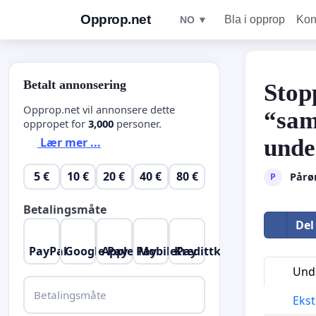
Opprop.net
Bla i opprop
Kon
NO ▼
Betalt annonsering
Stop
Opprop.net vil annonsere dette
“sam
oppropet for
3,000
personer.
unde
Lær mer ...
5 €
10 €
20 €
40 €
80 €
Pårø
P
Betalingsmåte
Del
PayPal
Google Pay
Apple Pay
MobilePay
Kredittkort
Unde
Betalingsmåte
Ekst