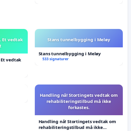
 Et vedtak
Stans tunnelbygging i Meløy
t
Stans tunnelbygging i Meløy
533 signaturer
 Et vedtak
Handling nå! Stortingets vedtak om
rehabiliteringstilbud må ikke
forkastes.
Handling nå! Stortingets vedtak om
rehabiliteringstilbud må ikke