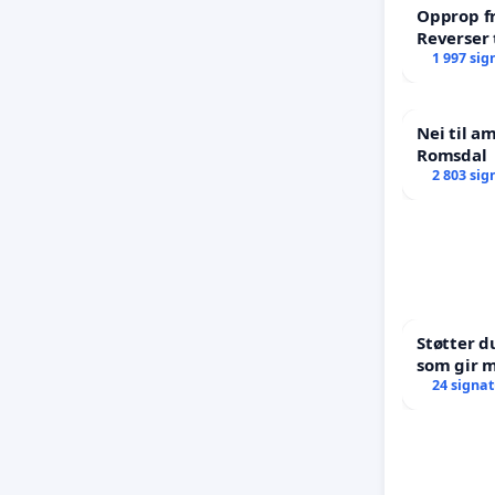
Opprop fr
Reverser 
til ekstr
1 997 sig
Nei til a
Romsdal
2 803 sig
Støtter d
som gir m
oppreisni
24 signa