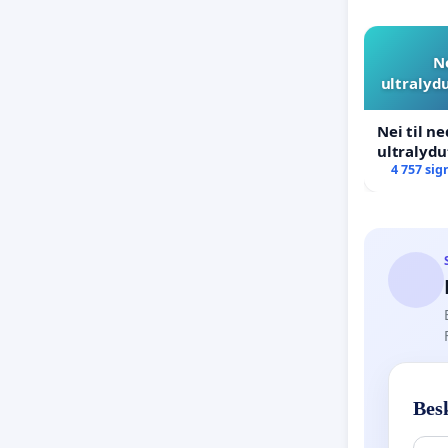
N
ultralyd
Nei til n
ultralyd
4 757 sig
Besk