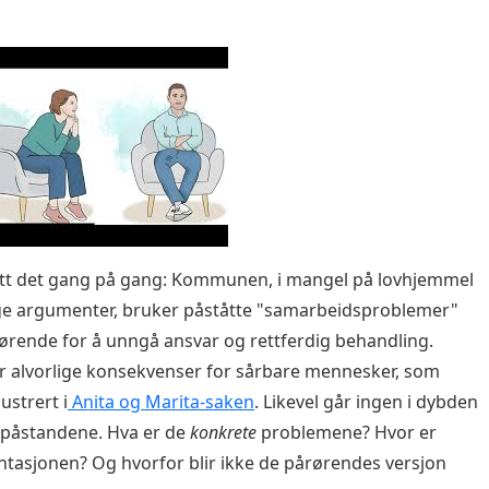
ett det gang på gang: Kommunen, i mangel på lovhjemmel
ge argumenter, bruker påståtte "samarbeidsproblemer"
rende for å unngå ansvar og rettferdig behandling.
r alvorlige konsekvenser for sårbare mennesker, som
lustrert i
Anita og Marita-saken
. Likevel går ingen i dybden
 påstandene. Hva er de
konkrete
problemene? Hvor er
asjonen? Og hvorfor blir ikke de pårørendes versjon