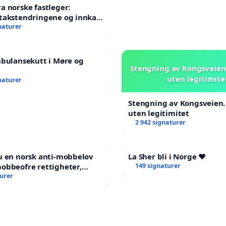
a norske fastleger:
takstendringene og innkall
aordinært landsråd
naturer
mbulansekutt i Møre og
Stengning av Kongsveien.
uten legitimite
naturer
Stengning av Kongsveien.
uten legitimitet
2 942 signaturer
u en norsk anti-mobbelov
La Sher bli i Norge ❤️
obbeofre rettigheter,
149 signaturer
ng og hjelp?
turer