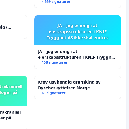
forkastes.
4 559 signaturer
JA – jeg er enig i at
la /
eierskapsstrukturen i KNIF
the
Trygghet AS ikke skal endres
tims
JA – jeg er enig i at
eierskapsstrukturen i KNIF Trygghet
AS ikke skal endres
158 signaturer
Krev uavhengig gransking av
trakraniell
Dyrebeskyttelsen Norge
loger på
61 signaturer
rakraniell
er på