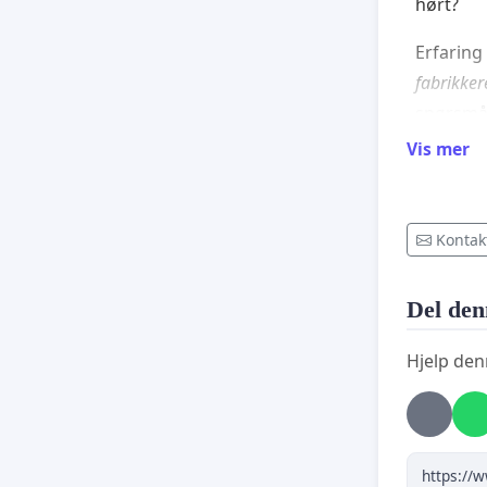
hørt?
Erfaring
fabrikker
spørsmål
vedtak. 
Vis mer
ansvar.
Alarmere
Kontak
Seksjon 
påstand
Del den
eller erf
forstår 
Hjelp den
bekostni
Vi treng
sette en
innehol