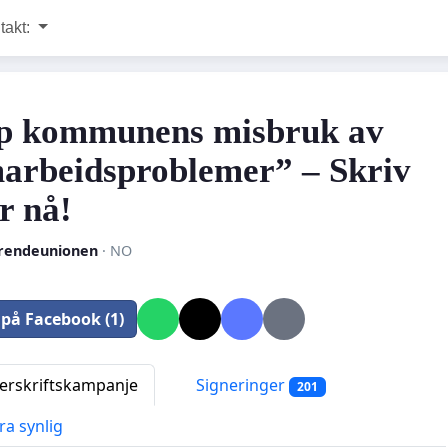
takt:
p kommunens misbruk av
arbeidsproblemer” – Skriv
r nå!
rendeunionen
· NO
 på Facebook (1)
rskriftskampanje
Signeringer
201
ra synlig