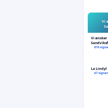
Vi 
Sa
Vi ønsker
Sandviksf
810 sign
La Lindy
67 signa