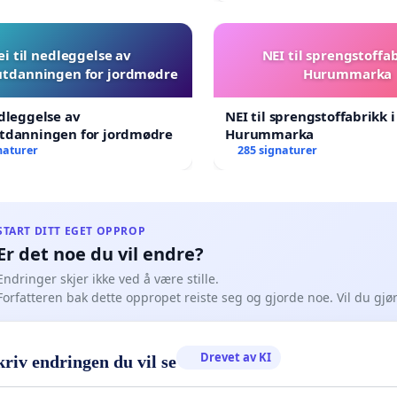
ei til nedleggelse av
NEI til sprengstoffab
utdanningen for jordmødre
Hurummarka
edleggelse av
NEI til sprengstoffabrikk i
utdanningen for jordmødre
Hurummarka
naturer
285 signaturer
START DITT EGET OPPROP
Er det noe du vil endre?
Endringer skjer ikke ved å være stille.
Forfatteren bak dette oppropet reiste seg og gjorde noe. Vil du gj
Drevet av KI
riv endringen du vil se