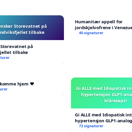
Humanitær appell for
ønsker Storevatnet på
jordskjelvofrene i Venezue
ndviksfjellet tilbake
Humanitarian Appeal for 
40 signaturer
Venezuela Earthquake Vic
 Storevatnet på
jellet tilbake
aturer
l komme hjem ❤️
Gi ALLE med Idiopatisk in
turer
hypertensjon GLP1-ana
blåresept!
Gi ALLE med Idiopatisk int
hypertensjon GLP1-analog
blåresept!
72 signaturer