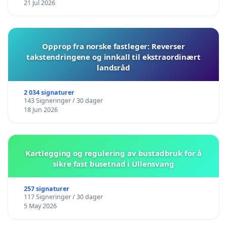
21 Jul 2026
Opprop fra norske fastleger: Reverser
takstendringene og innkall til ekstraordinært
landsråd
2 034 signaturer
143 Signeringer / 30 dager
18 Jun 2026
Kartlegging og regulering av bustadbruk for å
sikre fast busetnad i Ullensvang
257 signaturer
117 Signeringer / 30 dager
5 May 2026