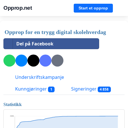
Opprop.net
Start et opprop
Opprop for en trygg digital skolehverdag
Del på Facebook
Underskriftskampanje
Kunngjøringer
Signeringer
1
4 858
Statistikk
4 858