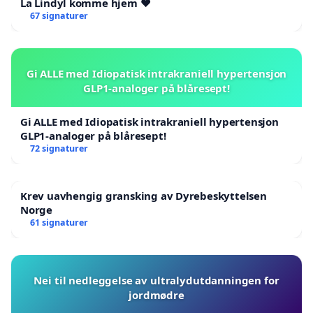
La Lindyl komme hjem ❤️
67 signaturer
Gi ALLE med Idiopatisk intrakraniell hypertensjon
GLP1-analoger på blåresept!
Gi ALLE med Idiopatisk intrakraniell hypertensjon
GLP1-analoger på blåresept!
72 signaturer
Krev uavhengig gransking av Dyrebeskyttelsen
Norge
61 signaturer
Nei til nedleggelse av ultralydutdanningen for
jordmødre