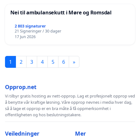
Nei til ambulansekutt i Møre og Romsdal
2 803 signaturer
21 Signeringer / 30 dager
17 Jun 2026
1
2
3
4
5
6
»
Opprop.net
Vi tilbyr gratis hosting av nett-opprop. Lag et profesjonelt opprop ved
å benytte vår kraftige løsning. Våre opprop nevnes i media hver dag,
så å lage et opprop er en bra måte å få oppmerksomhet i
offentligheten og hos beslutningstakere.
Veiledninger
Mer