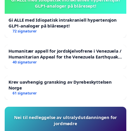
GLP1-analoger på blåresept!
Gi ALLE med Idiopatisk intrakraniell hypertensjon
GLP1-analoger på blåresept!
72 signaturer
Humanitær appell for jordskjelvofrene i Venezuela /
Humanitarian Appeal for the Venezuela Earthquake
Victims
40 signaturer
Krev uavhengig gransking av Dyrebeskyttelsen
Norge
61 signaturer
Nei til nedleggelse av ultralydutdanningen for
jordmødre