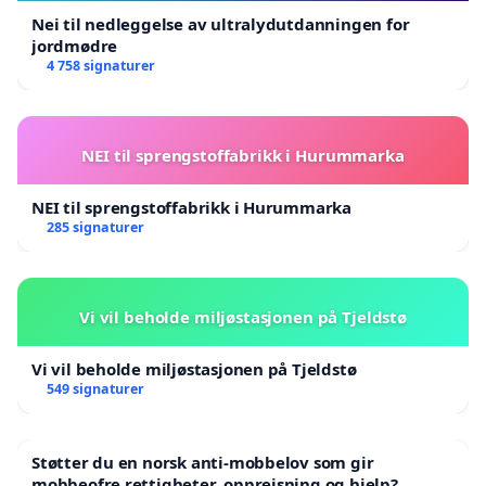
Nei til nedleggelse av ultralydutdanningen for
jordmødre
4 758 signaturer
NEI til sprengstoffabrikk i Hurummarka
NEI til sprengstoffabrikk i Hurummarka
285 signaturer
Vi vil beholde miljøstasjonen på Tjeldstø
Vi vil beholde miljøstasjonen på Tjeldstø
549 signaturer
Støtter du en norsk anti-mobbelov som gir
mobbeofre rettigheter, oppreisning og hjelp?