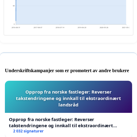
99
0
2016-08-31
2017-08-07
2018-07-14
2019-06-20
2020-05-26
2021-05-02
Underskriftskampanjer som er promotert av andre brukere
Opprop fra norske fastleger: Reverser
takstendringene og innkall til ekstraordinært
landsråd
Opprop fra norske fastleger: Reverser
takstendringene og innkall til ekstraordinært
landsråd
2 032 signaturer