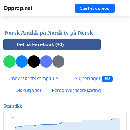
Opprop.net
Start et opprop
Norsk Antikk på Norsk tv på Norsk
Del på Facebook (30)
Underskriftskampanje
Signeringer
198
Diskusjoner
Personvernserklæring
Statistikk
198