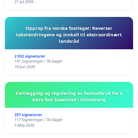
21 Jul 2026
Opprop fra norske fastleger: Reverser
takstendringene og innkall til ekstraordinært
landsråd
2 032 signaturer
141 Signeringer / 30 dager
18 Jun 2026
Kartlegging og regulering av bustadbruk for å
sikre fast busetnad i Ullensvang
257 signaturer
117 Signeringer / 30 dager
5 May 2026