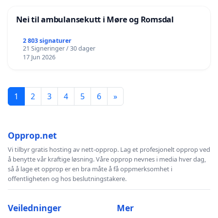
Nei til ambulansekutt i Møre og Romsdal
2 803 signaturer
21 Signeringer / 30 dager
17 Jun 2026
1
2
3
4
5
6
»
Opprop.net
Vi tilbyr gratis hosting av nett-opprop. Lag et profesjonelt opprop ved
å benytte vår kraftige løsning. Våre opprop nevnes i media hver dag,
så å lage et opprop er en bra måte å få oppmerksomhet i
offentligheten og hos beslutningstakere.
Veiledninger
Mer