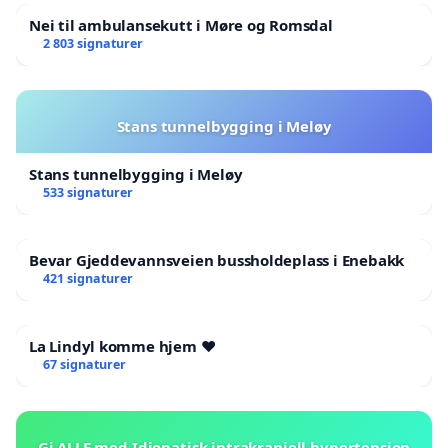
Nei til ambulansekutt i Møre og Romsdal
2 803 signaturer
Stans tunnelbygging i Meløy
Stans tunnelbygging i Meløy
533 signaturer
Bevar Gjeddevannsveien bussholdeplass i Enebakk
421 signaturer
La Lindyl komme hjem ❤️
67 signaturer
Gi ALLE med Idiopatisk intrakraniell hypertensjon