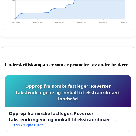
402
0
2024-06-20
2024-07-15
2024-08-09
2024-09-03
2024-09-28
2024-10-23
Underskriftskampanjer som er promotert av andre brukere
Opprop fra norske fastleger: Reverser
takstendringene og innkall til ekstraordinært
landsråd
Opprop fra norske fastleger: Reverser
takstendringene og innkall til ekstraordinært
landsråd
1 997 signaturer