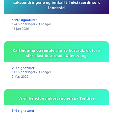
takstendringene og innkall til ekstraordinært
landsråd
1 997 signaturer
124 Signeringer / 30 dager
18 Jun 2026
Kartlegging og regulering av bustadbruk for å
sikre fast busetnad i Ullensvang
257 signaturer
117 Signeringer / 30 dager
5 May 2026
Vi vil beholde miljøstasjonen på Tjeldstø
549 signaturer