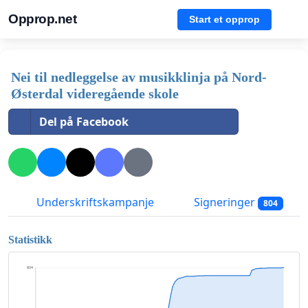
Opprop.net
Start et opprop
Nei til nedleggelse av musikklinja på Nord-
Østerdal videregående skole
Del på Facebook
Underskriftskampanje
Signeringer
804
Statistikk
804