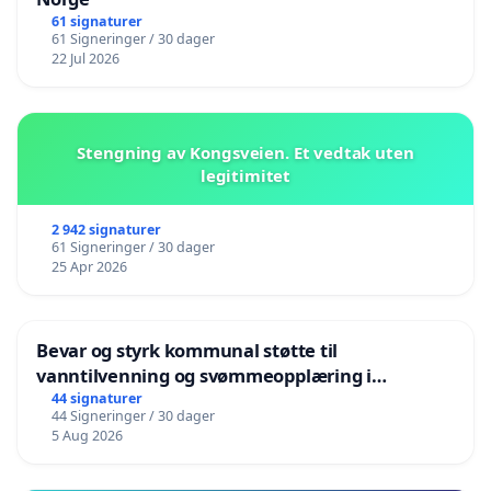
61 signaturer
61 Signeringer / 30 dager
22 Jul 2026
Stengning av Kongsveien. Et vedtak uten
legitimitet
2 942 signaturer
61 Signeringer / 30 dager
25 Apr 2026
Bevar og styrk kommunal støtte til
vanntilvenning og svømmeopplæring i
barnehagene i Haugesund
44 signaturer
44 Signeringer / 30 dager
5 Aug 2026