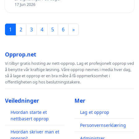
17 Jun 2026
1
2
3
4
5
6
»
Opprop.net
Vi tilbyr gratis hosting av nett-opprop. Lag et profesjonelt opprop ved
å benytte vår kraftige løsning. Våre opprop nevnes i media hver dag,
så å lage et opprop er en bra måte å få oppmerksomhet i
offentligheten og hos beslutningstakere.
Veiledninger
Mer
Hvordan starte et
Lag et opprop
nettbasert opprop
Personvernserklæring
Hvordan skriver man et
opprop?
Administrer