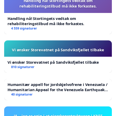
Handling nå! Stortingets vedtak om
rehabiliteringstilbud må ikke forkastes.
Handling nå! Stortingets vedtak om
rehabiliteringstilbud må ikke forkastes.
4 559 signaturer
Vi ønsker Storevatnet på Sandviksfjellet tilbake
Vi ønsker Storevatnet på Sandviksfjellet tilbake
810 signaturer
Humanitær appell for jordskjelvofrene i Venezuela /
Humanitarian Appeal for the Venezuela Earthquake
Victims
40 signaturer
JA – jeg er enig i at eierskapsstrukturen i KNIF