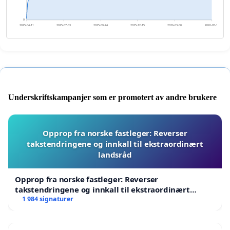
0
2025-04-11
2025-07-03
2025-09-24
2025-12-15
2026-03-08
2026-05-30
Underskriftskampanjer som er promotert av andre brukere
Opprop fra norske fastleger: Reverser
takstendringene og innkall til ekstraordinært
landsråd
Opprop fra norske fastleger: Reverser
takstendringene og innkall til ekstraordinært
landsråd
1 984 signaturer