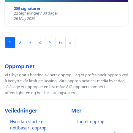
259 signaturer
22 Signeringer / 30 dager
26 May 2026
1
2
3
4
5
6
»
Opprop.net
Vi tilbyr gratis hosting av nett-opprop. Lag et profesjonelt opprop ved
å benytte vår kraftige løsning. Våre opprop nevnes i media hver dag,
så å lage et opprop er en bra måte å få oppmerksomhet i
offentligheten og hos beslutningstakere.
Veiledninger
Mer
Hvordan starte et
Lag et opprop
nettbasert opprop