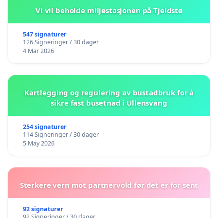
Vi vil beholde miljøstasjonen på Tjeldstø
547 signaturer
126 Signeringer / 30 dager
4 Mar 2026
Kartlegging og regulering av bustadbruk for å
sikre fast busetnad i Ullensvang
254 signaturer
114 Signeringer / 30 dager
5 May 2026
Sterkere vern mot partnervold før det er for sent
92 signaturer
92 Signeringer / 30 dager