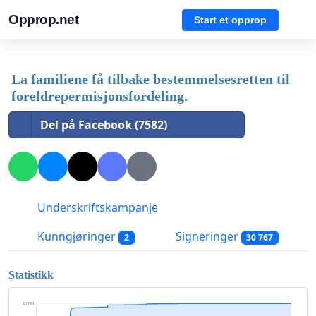
Opprop.net
Start et opprop
La familiene få tilbake bestemmelsesretten til
foreldrepermisjonsfordeling.
Del på Facebook (7582)
Underskriftskampanje
Kunngjøringer
Signeringer
2
30 767
Statistikk
30 760