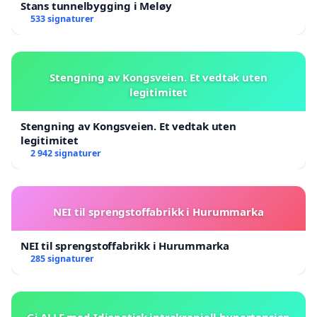
Stans tunnelbygging i Meløy
533 signaturer
Stengning av Kongsveien. Et vedtak uten
legitimitet
Stengning av Kongsveien. Et vedtak uten
legitimitet
2 942 signaturer
NEI til sprengstoffabrikk i Hurummarka
NEI til sprengstoffabrikk i Hurummarka
285 signaturer
Gi ALLE med Idiopatisk intrakraniell hypertensjon