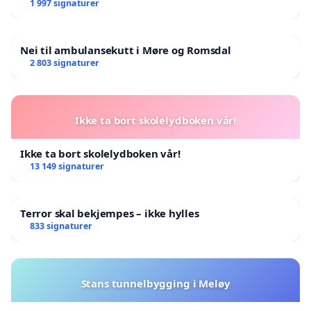
landsråd
1 997 signaturer
Nei til ambulansekutt i Møre og Romsdal
2 803 signaturer
Ikke ta bort skolelydboken vår!
Ikke ta bort skolelydboken vår!
13 149 signaturer
Terror skal bekjempes – ikke hylles
833 signaturer
Stans tunnelbygging i Meløy