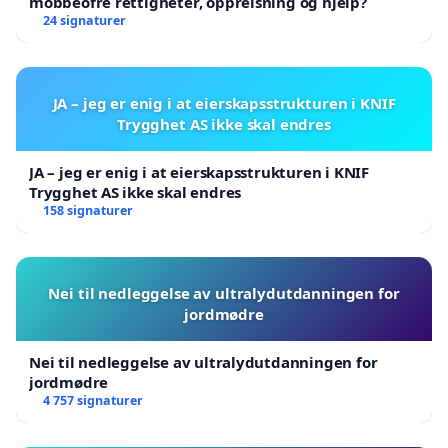
mobbeofre rettigheter, oppreisning og hjelp?
24 signaturer
JA – jeg er enig i at eierskapsstrukturen i KNIF
Trygghet AS ikke skal endres
JA – jeg er enig i at eierskapsstrukturen i KNIF
Trygghet AS ikke skal endres
158 signaturer
Nei til nedleggelse av ultralydutdanningen for
jordmødre
Nei til nedleggelse av ultralydutdanningen for
jordmødre
4 757 signaturer