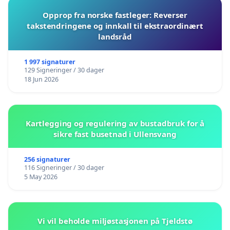
Opprop fra norske fastleger: Reverser
takstendringene og innkall til ekstraordinært
landsråd
1 997 signaturer
129 Signeringer / 30 dager
18 Jun 2026
Kartlegging og regulering av bustadbruk for å
sikre fast busetnad i Ullensvang
256 signaturer
116 Signeringer / 30 dager
5 May 2026
Vi vil beholde miljøstasjonen på Tjeldstø