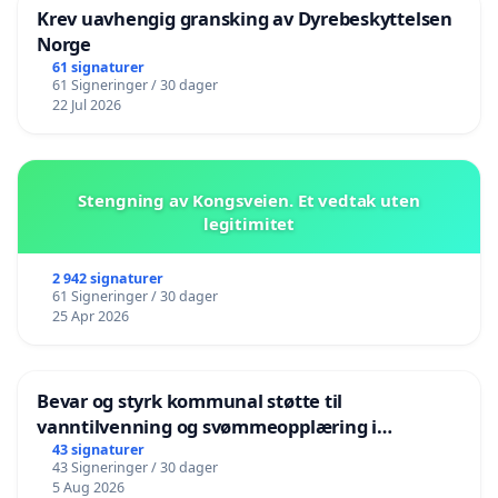
Krev uavhengig gransking av Dyrebeskyttelsen
Norge
61 signaturer
61 Signeringer / 30 dager
22 Jul 2026
Stengning av Kongsveien. Et vedtak uten
legitimitet
2 942 signaturer
61 Signeringer / 30 dager
25 Apr 2026
Bevar og styrk kommunal støtte til
vanntilvenning og svømmeopplæring i
barnehagene i Haugesund
43 signaturer
43 Signeringer / 30 dager
5 Aug 2026