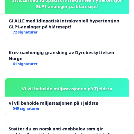
GLP1-analoger på blåresept!
Gi ALLE med Idiopatisk intrakraniell hypertensjon
GLP1-analoger på blåresept!
72 signaturer
Krev uavhengig gransking av Dyrebeskyttelsen
Norge
61 signaturer
Vi vil beholde miljøstasjonen på Tjeldstø
Vi vil beholde miljøstasjonen på Tjeldstø
549 signaturer
Støtter du en norsk anti-mobbelov som gir