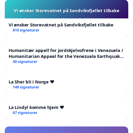
Vi ønsker Storevatnet på Sandviksfjellet tilbake
Vi ønsker Storevatnet på Sandviksfjellet tilbake
810 signaturer
Humanitær appell for jordskjelvofrene i Venezuela /
Humanitarian Appeal for the Venezuela Earthquake
Victims
40 signaturer
La Sher bli i Norge ❤️
149 signaturer
La Lindyl komme hjem ❤️
67 signaturer