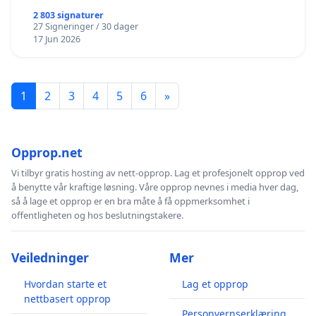
2 803 signaturer
27 Signeringer / 30 dager
17 Jun 2026
1
2
3
4
5
6
»
Opprop.net
Vi tilbyr gratis hosting av nett-opprop. Lag et profesjonelt opprop ved
å benytte vår kraftige løsning. Våre opprop nevnes i media hver dag,
så å lage et opprop er en bra måte å få oppmerksomhet i
offentligheten og hos beslutningstakere.
Veiledninger
Mer
Hvordan starte et
Lag et opprop
nettbasert opprop
Personvernserklæring