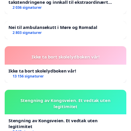
takstendringene og innkall til ekstraordinært
landsråd
2 036 signaturer
Nei til ambulansekutt i Møre og Romsdal
2 803 signaturer
Ikke ta bort skolelydboken vår!
Ikke ta bort skolelydboken vår!
13 156 signaturer
Stengning av Kongsveien. Et vedtak uten
legitimitet
Stengning av Kongsveien. Et vedtak uten
legitimitet