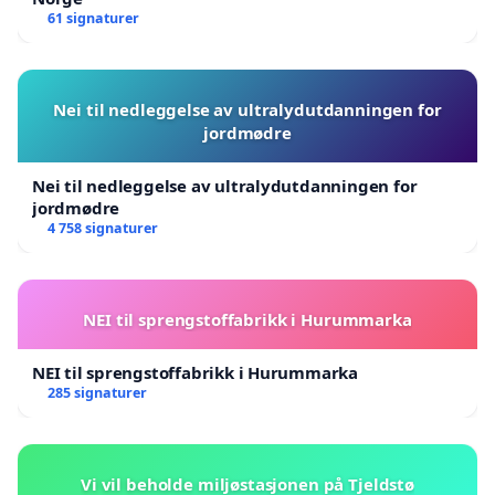
61 signaturer
Nei til nedleggelse av ultralydutdanningen for
jordmødre
Nei til nedleggelse av ultralydutdanningen for
jordmødre
4 758 signaturer
NEI til sprengstoffabrikk i Hurummarka
NEI til sprengstoffabrikk i Hurummarka
285 signaturer
Vi vil beholde miljøstasjonen på Tjeldstø