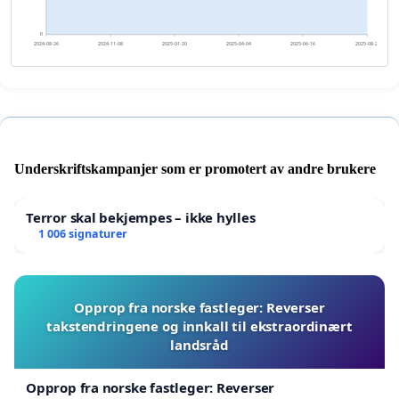
0
2024-08-26
2024-11-08
2025-01-20
2025-04-04
2025-06-16
2025-08-29
Underskriftskampanjer som er promotert av andre brukere
Terror skal bekjempes – ikke hylles
1 006 signaturer
Opprop fra norske fastleger: Reverser
takstendringene og innkall til ekstraordinært
landsråd
Opprop fra norske fastleger: Reverser