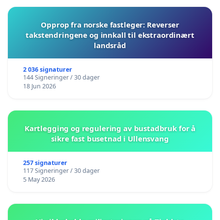
Opprop fra norske fastleger: Reverser
takstendringene og innkall til ekstraordinært
landsråd
2 036 signaturer
144 Signeringer / 30 dager
18 Jun 2026
Kartlegging og regulering av bustadbruk for å
sikre fast busetnad i Ullensvang
257 signaturer
117 Signeringer / 30 dager
5 May 2026