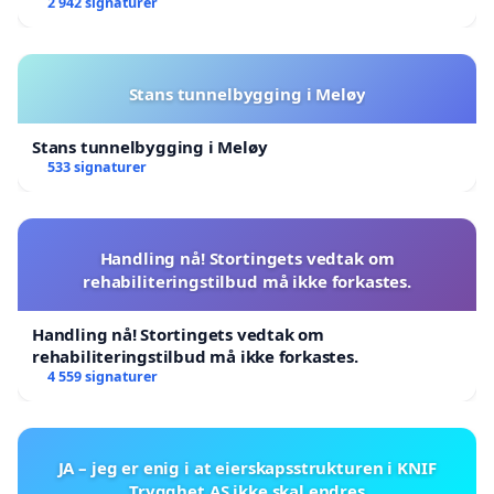
2 942 signaturer
Stans tunnelbygging i Meløy
Stans tunnelbygging i Meløy
533 signaturer
Handling nå! Stortingets vedtak om
rehabiliteringstilbud må ikke forkastes.
Handling nå! Stortingets vedtak om
rehabiliteringstilbud må ikke forkastes.
4 559 signaturer
JA – jeg er enig i at eierskapsstrukturen i KNIF
Trygghet AS ikke skal endres