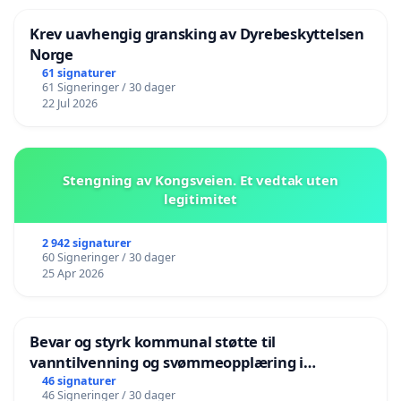
Krev uavhengig gransking av Dyrebeskyttelsen
Norge
61 signaturer
61 Signeringer / 30 dager
22 Jul 2026
Stengning av Kongsveien. Et vedtak uten
legitimitet
2 942 signaturer
60 Signeringer / 30 dager
25 Apr 2026
Bevar og styrk kommunal støtte til
vanntilvenning og svømmeopplæring i
barnehagene i Haugesund
46 signaturer
46 Signeringer / 30 dager