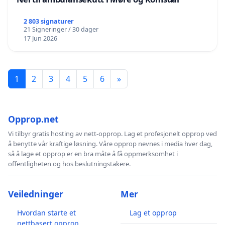
2 803 signaturer
21 Signeringer / 30 dager
17 Jun 2026
1
2
3
4
5
6
»
Opprop.net
Vi tilbyr gratis hosting av nett-opprop. Lag et profesjonelt opprop ved
å benytte vår kraftige løsning. Våre opprop nevnes i media hver dag,
så å lage et opprop er en bra måte å få oppmerksomhet i
offentligheten og hos beslutningstakere.
Veiledninger
Mer
Hvordan starte et
Lag et opprop
nettbasert opprop