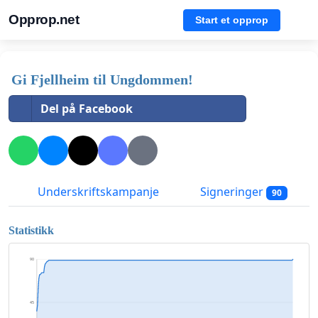
Opprop.net
Start et opprop
Gi Fjellheim til Ungdommen!
Del på Facebook
Underskriftskampanje
Signeringer
90
Statistikk
90
45