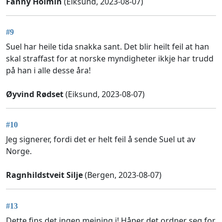
Fanny Holmin
(Eiksund, 2023-08-07)
#9
Suel har heile tida snakka sant. Det blir heilt feil at han
skal straffast for at norske myndigheter ikkje har trudd
på han i alle desse åra!
Øyvind Rødset
(Eiksund, 2023-08-07)
#10
Jeg signerer, fordi det er helt feil å sende Suel ut av
Norge.
Ragnhildstveit Silje
(Bergen, 2023-08-07)
#13
Dette fins det ingen meining i! Håper det ordner seg for