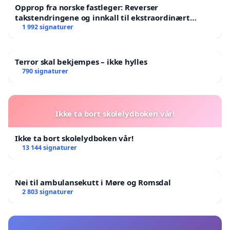
Opprop fra norske fastleger: Reverser
takstendringene og innkall til ekstraordinært
landsråd
1 992 signaturer
Terror skal bekjempes – ikke hylles
790 signaturer
Ikke ta bort skolelydboken vår!
Ikke ta bort skolelydboken vår!
13 144 signaturer
Nei til ambulansekutt i Møre og Romsdal
2 803 signaturer