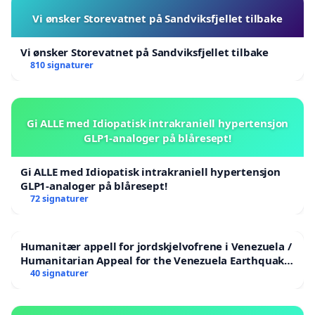
Vi ønsker Storevatnet på Sandviksfjellet tilbake
Vi ønsker Storevatnet på Sandviksfjellet tilbake
810 signaturer
Gi ALLE med Idiopatisk intrakraniell hypertensjon
GLP1-analoger på blåresept!
Gi ALLE med Idiopatisk intrakraniell hypertensjon
GLP1-analoger på blåresept!
72 signaturer
Humanitær appell for jordskjelvofrene i Venezuela /
Humanitarian Appeal for the Venezuela Earthquake
Victims
40 signaturer