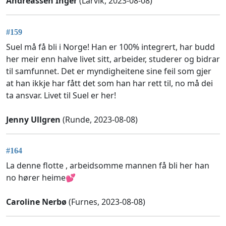
Andreassen Inger
(Larvik, 2023-08-08)
#159
Suel må få bli i Norge! Han er 100% integrert, har budd
her meir enn halve livet sitt, arbeider, studerer og bidrar
til samfunnet. Det er myndigheitene sine feil som gjer
at han ikkje har fått det som han har rett til, no må dei
ta ansvar. Livet til Suel er her!
Jenny Ullgren
(Runde, 2023-08-08)
#164
La denne flotte , arbeidsomme mannen få bli her han
no hører heime💕
Caroline Nerbø
(Furnes, 2023-08-08)