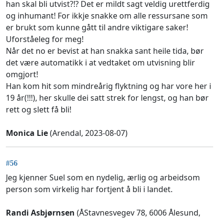
han skal bli utvist?!? Det er mildt sagt veldig urettferdig
og inhumant! For ikkje snakke om alle ressursane som
er brukt som kunne gått til andre viktigare saker!
Uforståeleg for meg!
Når det no er bevist at han snakka sant heile tida, bør
det være automatikk i at vedtaket om utvisning blir
omgjort!
Han kom hit som mindreårig flyktning og har vore her i
19 år(!!!), her skulle dei satt strek for lengst, og han bør
rett og slett få bli!
Monica Lie
(Arendal, 2023-08-07)
#56
Jeg kjenner Suel som en nydelig, ærlig og arbeidsom
person som virkelig har fortjent å bli i landet.
Randi Asbjørnsen
(ÅStavnesvegev 78, 6006 Ålesund,