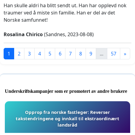
Han skulle aldri ha blitt sendt ut. Han har opplevd nok
traumer ved å miste sin familie. Han er del av det
Norske samfunnet!
Rosalina Chirico
(Sandnes, 2023-08-08)
1
2
3
4
5
6
7
8
9
...
57
»
Underskriftskampanjer som er promotert av andre brukere
Opprop fra norske fastleger: Reverser
takstendringene og innkall til ekstraordinært
landsråd