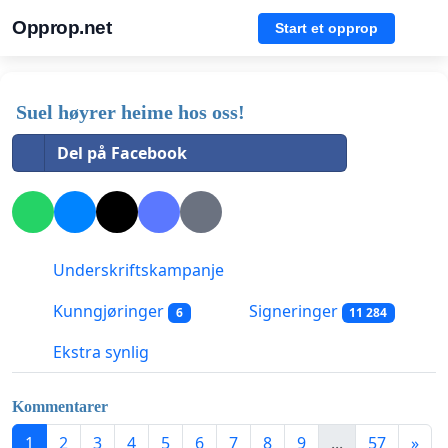
Opprop.net
Start et opprop
Suel høyrer heime hos oss!
Del på Facebook
Underskriftskampanje
Kunngjøringer
Signeringer
6
11 284
Ekstra synlig
Kommentarer
1
2
3
4
5
6
7
8
9
...
57
»