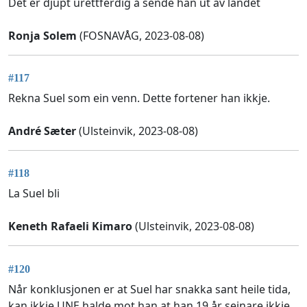
Det er djupt urettferdig å sende han ut av landet
Ronja Solem
(FOSNAVÅG, 2023-08-08)
#117
Rekna Suel som ein venn. Dette fortener han ikkje.
André Sæter
(Ulsteinvik, 2023-08-08)
#118
La Suel bli
Keneth Rafaeli Kimaro
(Ulsteinvik, 2023-08-08)
#120
Når konklusjonen er at Suel har snakka sant heile tida,
kan ikkje UNE halde mot han at han 19 år seinare ikkje