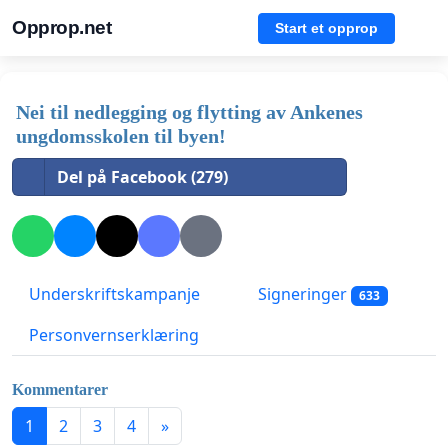
Opprop.net
Start et opprop
Nei til nedlegging og flytting av Ankenes
ungdomsskolen til byen!
Del på Facebook (279)
Underskriftskampanje
Signeringer
633
Personvernserklæring
Kommentarer
1
2
3
4
»