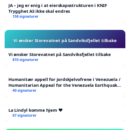
JA – jeg er enig i at eierskapsstrukturen i KNIF
Trygghet AS ikke skal endres
158 signaturer
Vi ønsker Storevatnet på Sandviksfjellet tilbake
Vi ønsker Storevatnet på Sandviksfjellet tilbake
810 signaturer
Humanitær appell for jordskjelvofrene i Venezuela /
Humanitarian Appeal for the Venezuela Earthquake
Victims
40 signaturer
La Lindyl komme hjem ❤️
67 signaturer