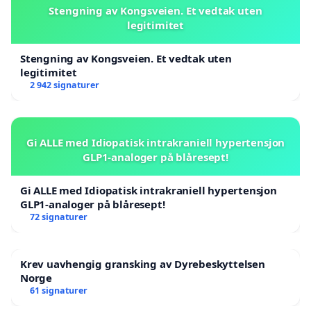
Stengning av Kongsveien. Et vedtak uten
legitimitet
Stengning av Kongsveien. Et vedtak uten
legitimitet
2 942 signaturer
Gi ALLE med Idiopatisk intrakraniell hypertensjon
GLP1-analoger på blåresept!
Gi ALLE med Idiopatisk intrakraniell hypertensjon
GLP1-analoger på blåresept!
72 signaturer
Krev uavhengig gransking av Dyrebeskyttelsen
Norge
61 signaturer