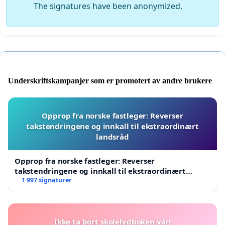
The signatures have been anonymized.
Underskriftskampanjer som er promotert av andre brukere
Opprop fra norske fastleger: Reverser
takstendringene og innkall til ekstraordinært
landsråd
Opprop fra norske fastleger: Reverser
takstendringene og innkall til ekstraordinært
landsråd
1 997 signaturer
Ikke ta bort skolelydboken vår!