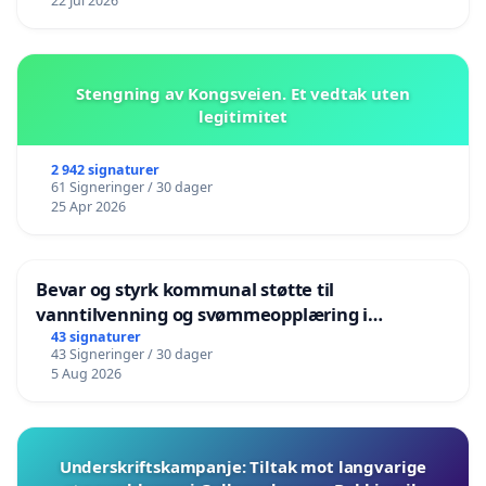
22 Jul 2026
Stengning av Kongsveien. Et vedtak uten
legitimitet
2 942 signaturer
61 Signeringer / 30 dager
25 Apr 2026
Bevar og styrk kommunal støtte til
vanntilvenning og svømmeopplæring i
barnehagene i Haugesund
43 signaturer
43 Signeringer / 30 dager
5 Aug 2026
Underskriftskampanje: Tiltak mot langvarige