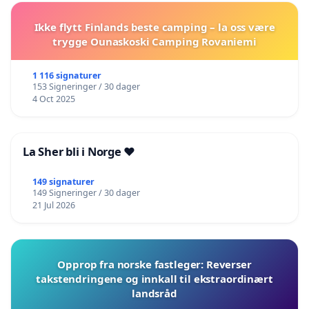
Ikke flytt Finlands beste camping – la oss være
trygge Ounaskoski Camping Rovaniemi
1 116 signaturer
153 Signeringer / 30 dager
4 Oct 2025
La Sher bli i Norge ❤️
149 signaturer
149 Signeringer / 30 dager
21 Jul 2026
Opprop fra norske fastleger: Reverser
takstendringene og innkall til ekstraordinært
landsråd