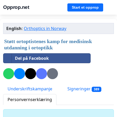
Opprop.net
Start et opprop
English
:
Orthoptics in Norway
Støtt ortoptistenes kamp for medisinsk
utdanning i ortoptikk
Del på Facebook
Underskriftskampanje
Signeringer
389
Personvernserklæring