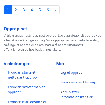
1
2
3
4
5
6
»
Opprop.net
Vi tilbyr gratis hosting av nett-opprop. Lag et profesjonelt opprop ved
å benytte vår kraftige løsning. Våre opprop nevnes i media hver dag,
så å lage et opprop er en bra måte å få oppmerksomhet i
offentligheten og hos beslutningstakere.
Veiledninger
Mer
Hvordan starte et
Lag et opprop
nettbasert opprop
Personvernserklæring
Hvordan skriver man et
opprop?
Administrer
informasjonskapsler
Hvordan markedsføre et