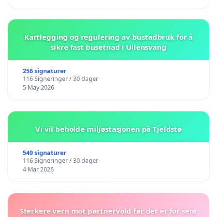
Kartlegging og regulering av bustadbruk for å
sikre fast busetnad i Ullensvang
256 signaturer
116 Signeringer / 30 dager
5 May 2026
Vi vil beholde miljøstasjonen på Tjeldstø
549 signaturer
116 Signeringer / 30 dager
4 Mar 2026
Sterkere vern mot partnervold før det er for sent