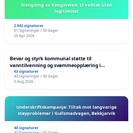
Stengning av Kongsveien. Et vedtak uten
legitimitet
2 942 signaturer
61 Signeringer / 30 dager
25 Apr 2026
Bevar og styrk kommunal støtte til
vanntilvenning og svømmeopplæring i
barnehagene i Haugesund
43 signaturer
43 Signeringer / 30 dager
5 Aug 2026
Underskriftskampanje: Tiltak mot langvarige
støyproblemer i Gullsmedvegen, Bekkjarvik
40 signaturer
40 Signeringer / 30 dager