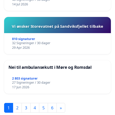
14 Jul 2026
Vi ønsker Storevatnet på Sandviksfjellet tilbake
810 signaturer
32 Signeringer / 30 dager
29 Apr 2026
Nei til ambulansekutt i Møre og Romsdal
2 803 signaturer
27 Signeringer / 30 dager
17 Jun 2026
1
2
3
4
5
6
»