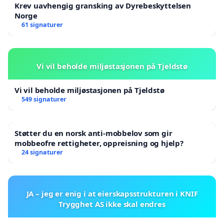
Krev uavhengig gransking av Dyrebeskyttelsen
Norge
61 signaturer
Vi vil beholde miljøstasjonen på Tjeldstø
Vi vil beholde miljøstasjonen på Tjeldstø
549 signaturer
Støtter du en norsk anti-mobbelov som gir
mobbeofre rettigheter, oppreisning og hjelp?
24 signaturer
JA – jeg er enig i at eierskapsstrukturen i KNIF
Trygghet AS ikke skal endres