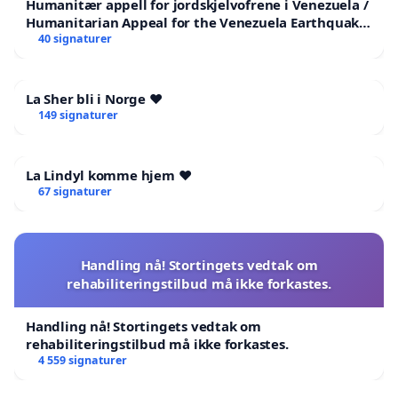
Humanitær appell for jordskjelvofrene i Venezuela /
Humanitarian Appeal for the Venezuela Earthquake
Victims
40 signaturer
La Sher bli i Norge ❤️
149 signaturer
La Lindyl komme hjem ❤️
67 signaturer
Handling nå! Stortingets vedtak om
rehabiliteringstilbud må ikke forkastes.
Handling nå! Stortingets vedtak om
rehabiliteringstilbud må ikke forkastes.
4 559 signaturer