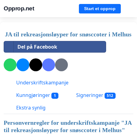
Opprop.net
Start et opprop
JA til rekreasjonsløyper for snøsccoter i Melhus
Del på Facebook
Underskriftskampanje
Kunngjøringer
Signeringer
1
512
Ekstra synlig
Personvernregler for underskriftskampanje "
JA
til rekreasjonsløyper for snøsccoter i Melhus
"