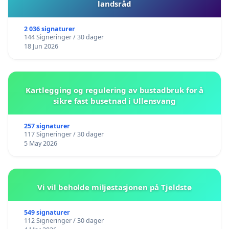
landsråd
2 036 signaturer
144 Signeringer / 30 dager
18 Jun 2026
Kartlegging og regulering av bustadbruk for å
sikre fast busetnad i Ullensvang
257 signaturer
117 Signeringer / 30 dager
5 May 2026
Vi vil beholde miljøstasjonen på Tjeldstø
549 signaturer
112 Signeringer / 30 dager