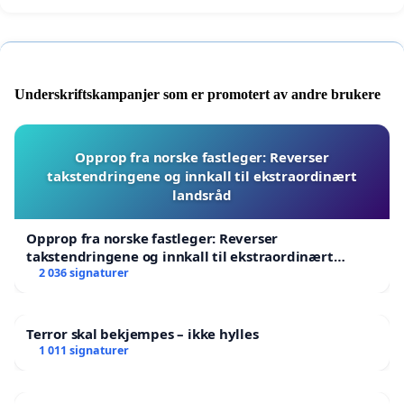
Underskriftskampanjer som er promotert av andre brukere
Opprop fra norske fastleger: Reverser
takstendringene og innkall til ekstraordinært
landsråd
Opprop fra norske fastleger: Reverser
takstendringene og innkall til ekstraordinært
landsråd
2 036 signaturer
Terror skal bekjempes – ikke hylles
1 011 signaturer