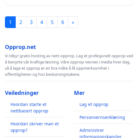
1
2
3
4
5
6
»
Opprop.net
Vi tilbyr gratis hosting av nett-opprop. Lag et profesjonelt opprop ved
å benytte vår kraftige løsning. Våre opprop nevnes i media hver dag,
så å lage et opprop er en bra måte å få oppmerksomhet i
offentligheten og hos beslutningstakere.
Veiledninger
Mer
Hvordan starte et
Lag et opprop
nettbasert opprop
Personvernserklæring
Hvordan skriver man et
opprop?
Administrer
informasjonskapsler