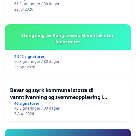
61 Signeringer / 30 dager
22 Jul 2026
Stengning av Kongsveien. Et vedtak uten
legitimitet
2 942 signaturer
60 Signeringer / 30 dager
25 Apr 2026
Bevar og styrk kommunal støtte til
vanntilvenning og svømmeopplæring i
barnehagene i Haugesund
46 signaturer
46 Signeringer / 30 dager
5 Aug 2026