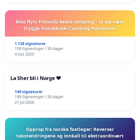
Ikke flytt Finlands beste camping – la oss være
trygge Ounaskoski Camping Rovaniemi
1 128 signaturer
158 Signeringer / 30 dager
4 Oct 2025
La Sher bli i Norge ❤️
149 signaturer
149 Signeringer / 30 dager
21 Jul 2026
Opprop fra norske fastleger: Reverser
takstendringene og innkall til ekstraordinært