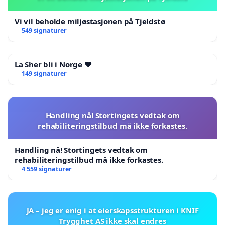
Vi vil beholde miljøstasjonen på Tjeldstø
549 signaturer
La Sher bli i Norge ❤️
149 signaturer
Handling nå! Stortingets vedtak om
rehabiliteringstilbud må ikke forkastes.
Handling nå! Stortingets vedtak om
rehabiliteringstilbud må ikke forkastes.
4 559 signaturer
JA – jeg er enig i at eierskapsstrukturen i KNIF
Trygghet AS ikke skal endres