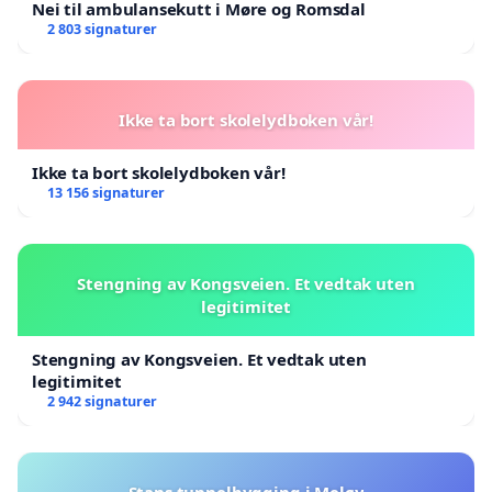
Nei til ambulansekutt i Møre og Romsdal
2 803 signaturer
Ikke ta bort skolelydboken vår!
Ikke ta bort skolelydboken vår!
13 156 signaturer
Stengning av Kongsveien. Et vedtak uten
legitimitet
Stengning av Kongsveien. Et vedtak uten
legitimitet
2 942 signaturer
Stans tunnelbygging i Meløy