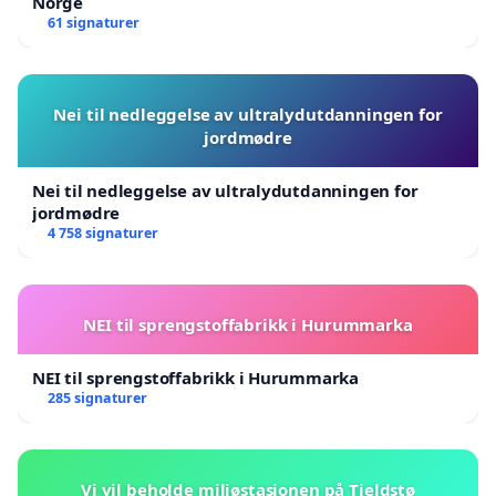
Norge
61 signaturer
Nei til nedleggelse av ultralydutdanningen for
jordmødre
Nei til nedleggelse av ultralydutdanningen for
jordmødre
4 758 signaturer
NEI til sprengstoffabrikk i Hurummarka
NEI til sprengstoffabrikk i Hurummarka
285 signaturer
Vi vil beholde miljøstasjonen på Tjeldstø