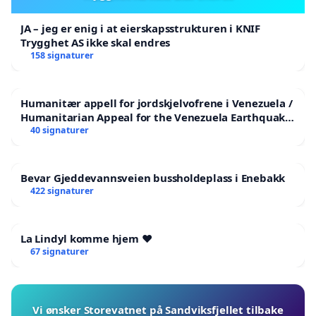
JA – jeg er enig i at eierskapsstrukturen i KNIF
Trygghet AS ikke skal endres
158 signaturer
Humanitær appell for jordskjelvofrene i Venezuela /
Humanitarian Appeal for the Venezuela Earthquake
Victims
40 signaturer
Bevar Gjeddevannsveien bussholdeplass i Enebakk
422 signaturer
La Lindyl komme hjem ❤️
67 signaturer
Vi ønsker Storevatnet på Sandviksfjellet tilbake