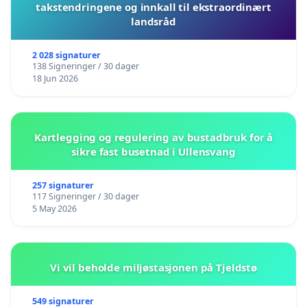
takstendringene og innkall til ekstraordinært
landsråd
2 028 signaturer
138 Signeringer / 30 dager
18 Jun 2026
Kartlegging og regulering av bustadbruk for å
sikre fast busetnad i Ullensvang
257 signaturer
117 Signeringer / 30 dager
5 May 2026
Vi vil beholde miljøstasjonen på Tjeldstø
549 signaturer