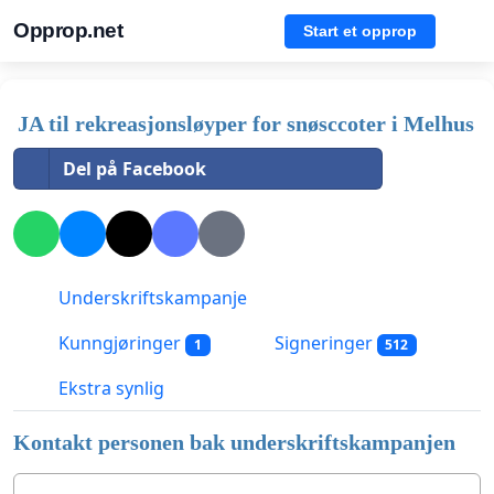
Opprop.net
Start et opprop
JA til rekreasjonsløyper for snøsccoter i Melhus
Del på Facebook
Underskriftskampanje
Kunngjøringer
Signeringer
1
512
Ekstra synlig
Kontakt personen bak underskriftskampanjen