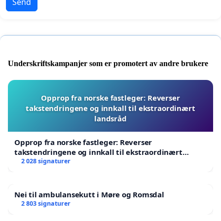
Send
Underskriftskampanjer som er promotert av andre brukere
Opprop fra norske fastleger: Reverser
takstendringene og innkall til ekstraordinært
landsråd
Opprop fra norske fastleger: Reverser
takstendringene og innkall til ekstraordinært
landsråd
2 028 signaturer
Nei til ambulansekutt i Møre og Romsdal
2 803 signaturer