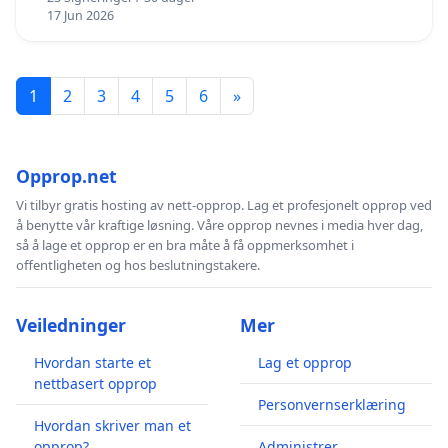
17 Jun 2026
1
2
3
4
5
6
»
Opprop.net
Vi tilbyr gratis hosting av nett-opprop. Lag et profesjonelt opprop ved
å benytte vår kraftige løsning. Våre opprop nevnes i media hver dag,
så å lage et opprop er en bra måte å få oppmerksomhet i
offentligheten og hos beslutningstakere.
Veiledninger
Mer
Hvordan starte et
Lag et opprop
nettbasert opprop
Personvernserklæring
Hvordan skriver man et
opprop?
Administrer