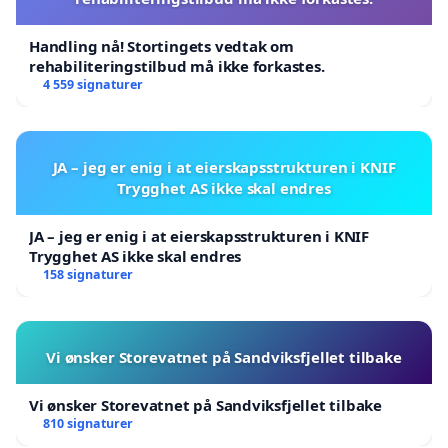
Handling nå! Stortingets vedtak om
rehabiliteringstilbud må ikke forkastes.
4 559 signaturer
JA – jeg er enig i at eierskapsstrukturen i KNIF
Trygghet AS ikke skal endres
JA – jeg er enig i at eierskapsstrukturen i KNIF
Trygghet AS ikke skal endres
158 signaturer
Vi ønsker Storevatnet på Sandviksfjellet tilbake
Vi ønsker Storevatnet på Sandviksfjellet tilbake
810 signaturer