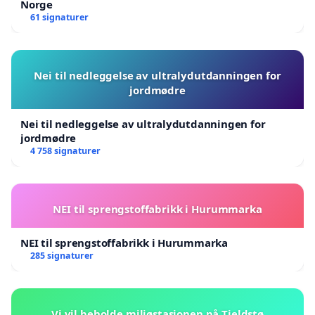
Norge
61 signaturer
Nei til nedleggelse av ultralydutdanningen for
jordmødre
Nei til nedleggelse av ultralydutdanningen for
jordmødre
4 758 signaturer
NEI til sprengstoffabrikk i Hurummarka
NEI til sprengstoffabrikk i Hurummarka
285 signaturer
Vi vil beholde miljøstasjonen på Tjeldstø