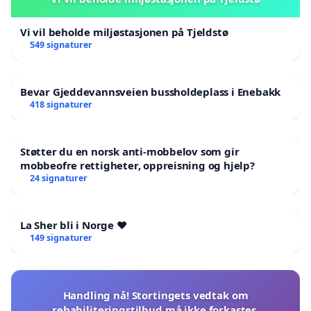
Vi vil beholde miljøstasjonen på Tjeldstø
549 signaturer
Bevar Gjeddevannsveien bussholdeplass i Enebakk
418 signaturer
Støtter du en norsk anti-mobbelov som gir
mobbeofre rettigheter, oppreisning og hjelp?
24 signaturer
La Sher bli i Norge ❤️
149 signaturer
Handling nå! Stortingets vedtak om
rehabiliteringstilbud må ikke forkastes.