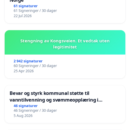
61 signaturer
61 Signeringer / 30 dager
22 Jul 2026
Stengning av Kongsveien. Et vedtak uten
legitimitet
2 942 signaturer
60 Signeringer / 30 dager
25 Apr 2026
Bevar og styrk kommunal støtte til
vanntilvenning og svømmeopplæring i
barnehagene i Haugesund
46 signaturer
46 Signeringer / 30 dager
5 Aug 2026