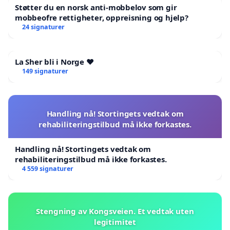
Støtter du en norsk anti-mobbelov som gir
mobbeofre rettigheter, oppreisning og hjelp?
24 signaturer
La Sher bli i Norge ❤️
149 signaturer
Handling nå! Stortingets vedtak om
rehabiliteringstilbud må ikke forkastes.
Handling nå! Stortingets vedtak om
rehabiliteringstilbud må ikke forkastes.
4 559 signaturer
Stengning av Kongsveien. Et vedtak uten
legitimitet