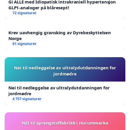
Gi ALLE med Idiopatisk intrakraniell hypertensjon
GLP1-analoger på blåresept!
72 signaturer
Krev uavhengig gransking av Dyrebeskyttelsen
Norge
61 signaturer
Nei til nedleggelse av ultralydutdanningen for
jordmødre
Nei til nedleggelse av ultralydutdanningen for
jordmødre
4 757 signaturer
NEI til sprengstoffabrikk i Hurummarka