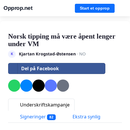
Opprop.net
Start et opprop
Norsk tipping må være åpent lenger
under VM
Kjartan Krogstad-Østensen
· NO
K
Del på Facebook
Underskriftskampanje
Signeringer
Ekstra synlig
82