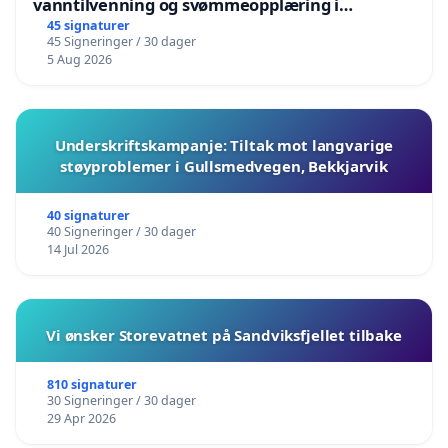
vanntilvenning og svømmeopplæring i
barnehagene i Haugesund
45 signaturer
45 Signeringer / 30 dager
5 Aug 2026
Underskriftskampanje: Tiltak mot langvarige
støyproblemer i Gullsmedvegen, Bekkjarvik
40 signaturer
40 Signeringer / 30 dager
14 Jul 2026
Vi ønsker Storevatnet på Sandviksfjellet tilbake
810 signaturer
30 Signeringer / 30 dager
29 Apr 2026