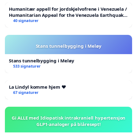
Humanitær appell for jordskjelvofrene i Venezuela /
Humanitarian Appeal for the Venezuela Earthquake
Victims
40 signaturer
Stans tunnelbygging i Meløy
Stans tunnelbygging i Meløy
533 signaturer
La Lindyl komme hjem ❤️
67 signaturer
Gi ALLE med Idiopatisk intrakraniell hypertensjon
GLP1-analoger på blåresept!