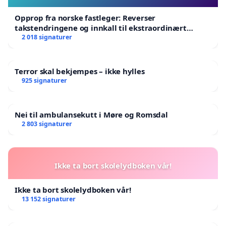
Opprop fra norske fastleger: Reverser
takstendringene og innkall til ekstraordinært
landsråd
2 018 signaturer
Terror skal bekjempes – ikke hylles
925 signaturer
Nei til ambulansekutt i Møre og Romsdal
2 803 signaturer
Ikke ta bort skolelydboken vår!
Ikke ta bort skolelydboken vår!
13 152 signaturer