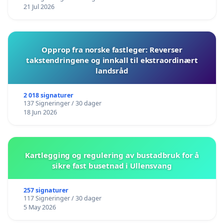
21 Jul 2026
Opprop fra norske fastleger: Reverser
takstendringene og innkall til ekstraordinært
landsråd
2 018 signaturer
137 Signeringer / 30 dager
18 Jun 2026
Kartlegging og regulering av bustadbruk for å
sikre fast busetnad i Ullensvang
257 signaturer
117 Signeringer / 30 dager
5 May 2026