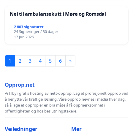
Nei til ambulansekutt i Møre og Romsdal
2 803 signaturer
24 Signeringer / 30 dager
17 Jun 2026
1
2
3
4
5
6
»
Opprop.net
Vi tilbyr gratis hosting av nett-opprop. Lag et profesjonelt opprop ved
å benytte vår kraftige løsning. Våre opprop nevnes i media hver dag,
så å lage et opprop er en bra måte å få oppmerksomhet i
offentligheten og hos beslutningstakere.
Veiledninger
Mer