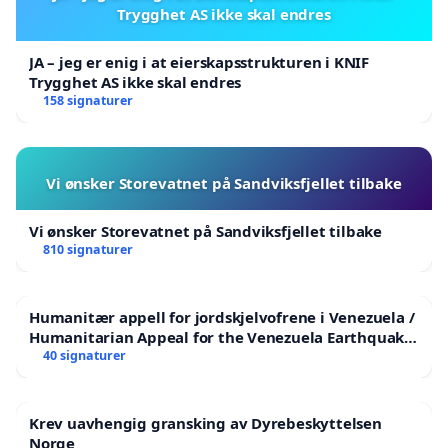
Trygghet AS ikke skal endres
JA – jeg er enig i at eierskapsstrukturen i KNIF
Trygghet AS ikke skal endres
158 signaturer
Vi ønsker Storevatnet på Sandviksfjellet tilbake
Vi ønsker Storevatnet på Sandviksfjellet tilbake
810 signaturer
Humanitær appell for jordskjelvofrene i Venezuela /
Humanitarian Appeal for the Venezuela Earthquake
Victims
40 signaturer
Krev uavhengig gransking av Dyrebeskyttelsen
Norge