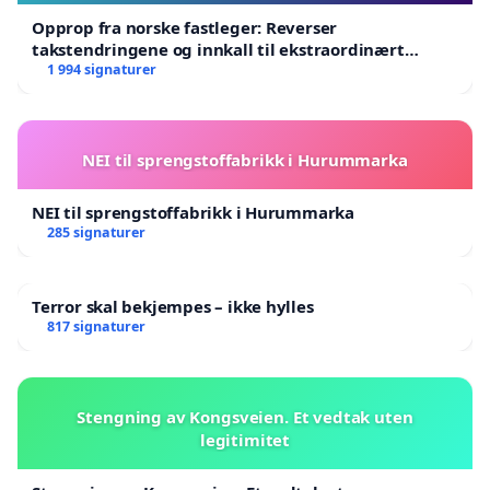
Opprop fra norske fastleger: Reverser
takstendringene og innkall til ekstraordinært
landsråd
1 994 signaturer
NEI til sprengstoffabrikk i Hurummarka
NEI til sprengstoffabrikk i Hurummarka
285 signaturer
Terror skal bekjempes – ikke hylles
817 signaturer
Stengning av Kongsveien. Et vedtak uten
legitimitet