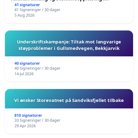
barnehagene i Haugesund
41 signaturer
41 Signeringer / 30 dager
5 Aug 2026
Underskriftskampanje: Tiltak mot langvarige
støyproblemer i Gullsmedvegen, Bekkjarvik
40 signaturer
40 Signeringer / 30 dager
14 Jul 2026
Vi ønsker Storevatnet på Sandviksfjellet tilbake
810 signaturer
33 Signeringer / 30 dager
29 Apr 2026