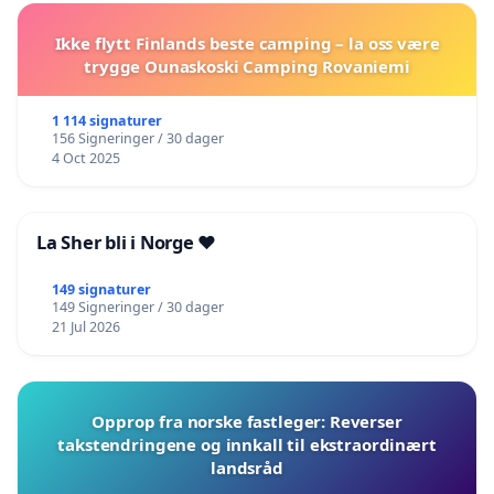
Ikke flytt Finlands beste camping – la oss være
trygge Ounaskoski Camping Rovaniemi
1 114 signaturer
156 Signeringer / 30 dager
4 Oct 2025
La Sher bli i Norge ❤️
149 signaturer
149 Signeringer / 30 dager
21 Jul 2026
Opprop fra norske fastleger: Reverser
takstendringene og innkall til ekstraordinært
landsråd