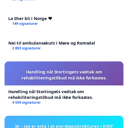
La Sher bli i Norge ❤️
149 signaturer
Nei til ambulansekutt i Møre og Romsdal
2 803 signaturer
Handling nå! Stortingets vedtak om
rehabiliteringstilbud må ikke forkastes.
Handling nå! Stortingets vedtak om
rehabiliteringstilbud må ikke forkastes.
4 559 signaturer
JA – jeg er enig i at eierskapsstrukturen i KNIF