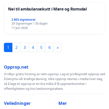
Nei til ambulansekutt i Møre og Romsdal
2 803 signaturer
29 Signeringer / 30 dager
17 Jun 2026
1
2
3
4
5
6
»
Opprop.net
Vi tilbyr gratis hosting av nett-opprop. Lag et profesjonelt opprop ved
å benytte vår kraftige løsning. Våre opprop nevnes i media hver dag,
så å lage et opprop er en bra måte å få oppmerksomhet i
offentligheten og hos beslutningstakere.
Veiledninger
Mer