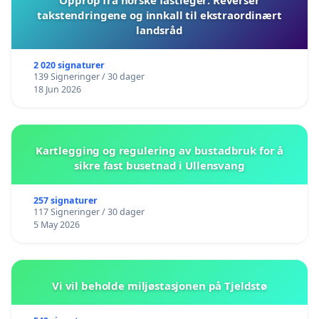
Opprop fra norske fastleger: Reverser
takstendringene og innkall til ekstraordinært
landsråd
2 020 signaturer
139 Signeringer / 30 dager
18 Jun 2026
Kartlegging og regulering av bustadbruk for å
sikre fast busetnad i Ullensvang
257 signaturer
117 Signeringer / 30 dager
5 May 2026
Vi vil beholde miljøstasjonen på Tjeldstø