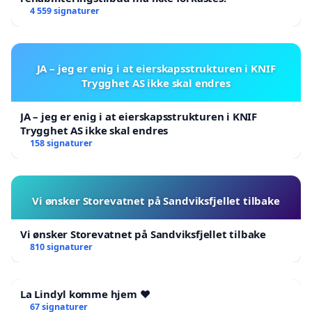
enklere håndheving
4 559 signaturer
redusert ulovlig bruk
bedre føreropplæring
økt trafikksikkerhet
JA – jeg er enig i at eierskapsstrukturen i KNIF
Trygghet AS ikke skal endres
Derfor foreslår vi blant annet:
JA – jeg er enig i at eierskapsstrukturen i KNIF
registreringsplikt for kraftigere kjøretøy
Trygghet AS ikke skal endres
krav om ansvarsforsikring
158 signaturer
teknisk godkjenning og typegodkjenning
tydelig identifisering av kjøretøy
promillegrense tilsvarende moped og bil
Vi ønsker Storevatnet på Sandviksfjellet tilbake
strengere krav til bremser, stabilitet og
sikkerhetsutstyr
Vi ønsker Storevatnet på Sandviksfjellet tilbake
810 signaturer
Et viktig miljø- og mobilitetstiltak
Elektriske stående kjøretøy kan bli et viktig
La Lindyl komme hjem ❤️
supplement til bil og kollektivtransport.
67 signaturer