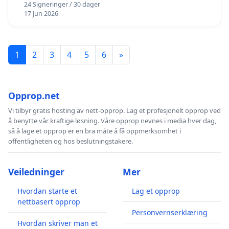
24 Signeringer / 30 dager
17 Jun 2026
1
2
3
4
5
6
»
Opprop.net
Vi tilbyr gratis hosting av nett-opprop. Lag et profesjonelt opprop ved
å benytte vår kraftige løsning. Våre opprop nevnes i media hver dag,
så å lage et opprop er en bra måte å få oppmerksomhet i
offentligheten og hos beslutningstakere.
Veiledninger
Mer
Hvordan starte et
Lag et opprop
nettbasert opprop
Personvernserklæring
Hvordan skriver man et