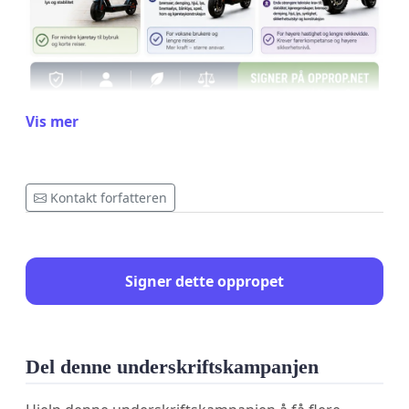
Vis mer
For et tryggere, mer ansvarlig og mer realistisk regelverk
Dagens norske lovverk for elsparkesykler er ikke
Kontakt forfatteren
lenger tilpasset dagens teknologi eller dagens
behov.
Små byscootere og store kraftige elektriske
Signer dette oppropet
kjøretøy behandles i praksis som samme type
kjøretøy, til tross for store forskjeller i:
Del denne underskriftskampanjen
hastighet
effekt