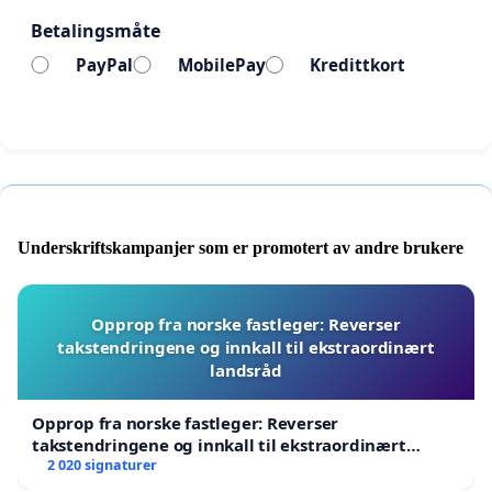
Betalingsmåte
Dette handler ikke om mindre regulering.
PayPal
MobilePay
Kredittkort
Det handler om smartere regulering.
Vårt forslag
Vi ønsker et nytt klassesystem for elektriske
stående kjøretøy i Norge.
Underskriftskampanjer som er promotert av andre brukere
Klasse 1 – Standard elsparkesykkel
13 års aldersgrense
Maks 20 km/t
Opprop fra norske fastleger: Reverser
Viderefører dagens hovedregler
takstendringene og innkall til ekstraordinært
Krav om ansvarsforsikring
landsråd
Hjelmpåbud for personer under 15 år
Grunnleggende tekniske sikkerhetskrav
Opprop fra norske fastleger: Reverser
takstendringene og innkall til ekstraordinært
landsråd
2 020 signaturer
Klasse 2 – Registrert lett elscooter