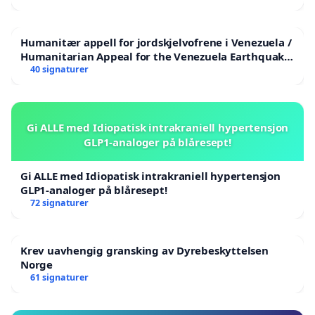
Et modernisert regelverk kan bidra til:
Humanitær appell for jordskjelvofrene i Venezuela /
redusert bilbruk
Humanitarian Appeal for the Venezuela Earthquake
reduserte CO₂-utslipp
Victims
40 signaturer
mindre lokal luftforurensning
mindre købelastning
redusert veislitasje
Gi ALLE med Idiopatisk intrakraniell hypertensjon
bedre trafikkflyt
GLP1-analoger på blåresept!
mer plassbesparende transport i byer
Gi ALLE med Idiopatisk intrakraniell hypertensjon
For mange kan dette bli et realistisk alternativ til bil
GLP1-analoger på blåresept!
ved:
72 signaturer
pendling til jobb
korte og mellomlange reiser
Krev uavhengig gransking av Dyrebeskyttelsen
Norge
transport til kollektivknutepunkter
61 signaturer
daglig bytransport