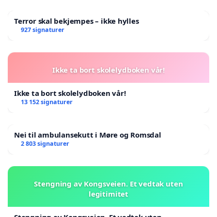
18 års aldersgrense
Krav om mopedførerbevis eller førerkort
Terror skal bekjempes – ikke hylles
klasse B
927 signaturer
Maks 45 km/t
Registreringsplikt
Krav om ansvarsforsikring
Ikke ta bort skolelydboken vår!
Hjelmpåbud
Ikke tillatt på fortau
Ikke ta bort skolelydboken vår!
Strengere tekniske krav til:
13 152 signaturer
stabilitet
bremser
demping
Nei til ambulansekutt i Møre og Romsdal
hjul og dekk
2 803 signaturer
lys og synlighet
kjøretøykonstruksjon
Stengning av Kongsveien. Et vedtak uten
Klasse 3 – Tungt elektrisk ståkjøretøy
legitimitet
20 års aldersgrense
Krav om førerkort klasse B
Stengning av Kongsveien. Et vedtak uten