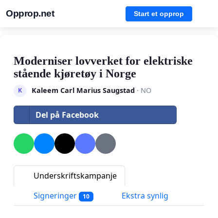
Opprop.net
Start et opprop
Moderniser lovverket for elektriske
stående kjøretøy i Norge
Kaleem Carl Marius Saugstad
· NO
K
Del på Facebook
Underskriftskampanje
Signeringer
Ekstra synlig
10